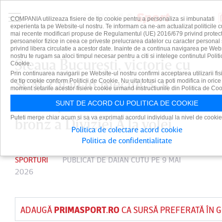
COMPANIA utilizeaza fisiere de tip cookie pentru a personaliza si imbunatati
experienta ta pe Website-ul nostru. Te informam ca ne-am actualizat politicile c
mai recente modificari propuse de Regulamentul (UE) 2016/679 privind protect
persoanelor fizice in ceea ce priveste prelucrarea datelor cu caracter personal 
privind libera circulatie a acestor date. Inainte de a continua navigarea pe Web
nostru te rugam sa aloci timpul necesar pentru a citi si intelege continutul Politi
Steaua Bucureşti, victorie cu
Cookie.
Prin continuarea navigarii pe Website-ul nostru confirmi acceptarea utilizarii fis
SCM Zalău în meciul 3 al
de tip cookie conform Politicii de Cookie. Nu uita totusi ca poti modifica in orice
moment setarile acestor fisiere cookie urmand instructiunile din Politica de Coo
finalei pentru medalia de
SUNT DE ACORD CU POLITICA DE COOKIE
Puteti merge chiar acum si sa va exprimati acordul individual la nivel de cookie
bronz a Diviziei A la volei
Politica de colectare acord cookie
Politica de confidentialitate
SPORTURI
PUBLICAT DE
DAIAN CUTU
PE 9 MAI
2026
ADAUGĂ
PRIMASPORT.RO
CA SURSĂ PREFERATĂ ÎN 