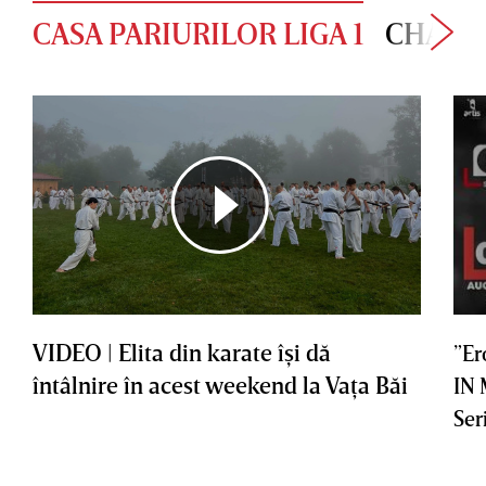
CASA PARIURILOR LIGA 1
CHAMP
VIDEO | Elita din karate îşi dă
”Er
întâlnire în acest weekend la Vaţa Băi
IN
Ser