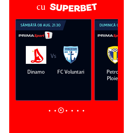
cu
SÂMBĂTĂ 08 AUG, 21:30
DUMINICĂ 09 AUG, 1
Vs
V
eda
Dinamo
FC Voluntari
Petrolul
Ploieşti