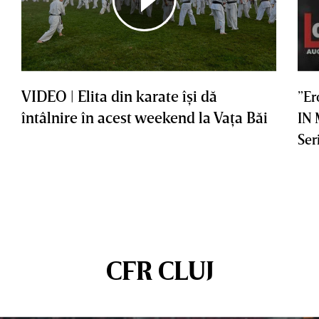
VIDEO | Elita din karate îşi dă
”Er
întâlnire în acest weekend la Vaţa Băi
IN
Ser
CFR CLUJ