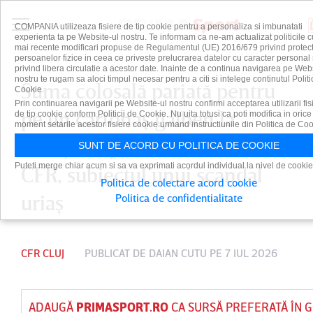
COMPANIA utilizeaza fisiere de tip cookie pentru a personaliza si imbunatati
experienta ta pe Website-ul nostru. Te informam ca ne-am actualizat politicile c
mai recente modificari propuse de Regulamentul (UE) 2016/679 privind protect
persoanelor fizice in ceea ce priveste prelucrarea datelor cu caracter personal 
privind libera circulatie a acestor date. Inainte de a continua navigarea pe Web
nostru te rugam sa aloci timpul necesar pentru a citi si intelege continutul Politi
Suma colosală pariată pentru
Cookie.
Prin continuarea navigarii pe Website-ul nostru confirmi acceptarea utilizarii fis
pe un cartonaş galben la
de tip cookie conform Politicii de Cookie. Nu uita totusi ca poti modifica in orice
moment setarile acestor fisiere cookie urmand instructiunile din Politica de Coo
Damjan Djokovic! Jucătorul lui
SUNT DE ACORD CU POLITICA DE COOKIE
Puteti merge chiar acum si sa va exprimati acordul individual la nivel de cookie
CFR, subiectul unui scandal
Politica de colectare acord cookie
uriaş
Politica de confidentialitate
CFR CLUJ
PUBLICAT DE
DAIAN CUTU
PE 7 IUL 2026
ADAUGĂ
PRIMASPORT.RO
CA SURSĂ PREFERATĂ ÎN 