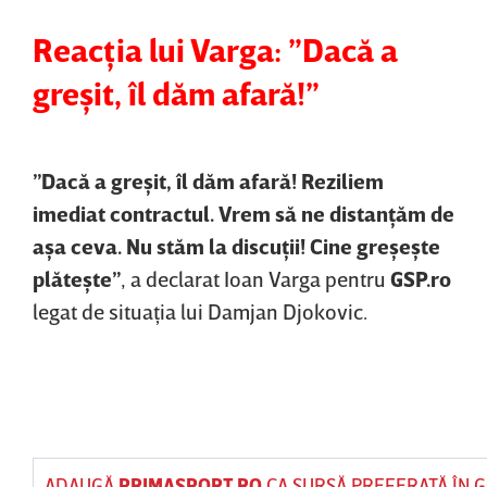
Reacţia lui Varga: ”Dacă a
greşit, îl dăm afară!”
”Dacă a greşit, îl dăm afară! Reziliem
imediat contractul. Vrem să ne distanţăm de
aşa ceva. Nu stăm la discuţii! Cine greşeşte
plăteşte”
, a declarat Ioan Varga pentru
GSP.ro
legat de situaţia lui Damjan Djokovic.
ADAUGĂ
PRIMASPORT.RO
CA SURSĂ PREFERATĂ ÎN 