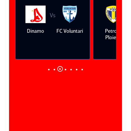
Vs
Vs
a
Dinamo
FC Voluntari
Petrolul
Ploieşti