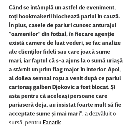
Când se întâmplă un astfel de eveniment,
toţi bookmakerii blochează pariul în cauză.
În plus, casele de pariuri cunosc anturajul
”oamenilor” din fotbal, în fiecare agenţie
există camere de luat vederi, se fac analize
ale clienţilor fideli sau care joacă sume
mari, iar faptul că s-a ajuns la o sumă uriaşă
a stârnit un prim flag major în interior. Apoi,
al doilea semnal roşu a venit după ce pariul
cartonaş galben Djokovic a fost blocat. Şi
asta pentru că aceleaşi persoane care
pariaseră deja, au insistat foarte mult să fie
acceptate sume şi mai mari”
, a dezvăluit o
sursă, pentru
Fanatik
.