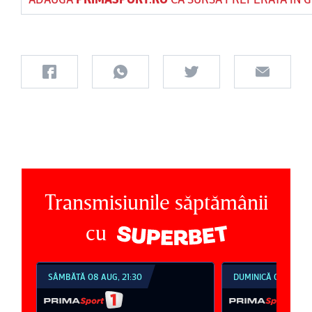
Transmisiunile săptămânii
cu
SÂMBĂTĂ 08 AUG, 21:30
DUMINICĂ 09 AUG, 18: