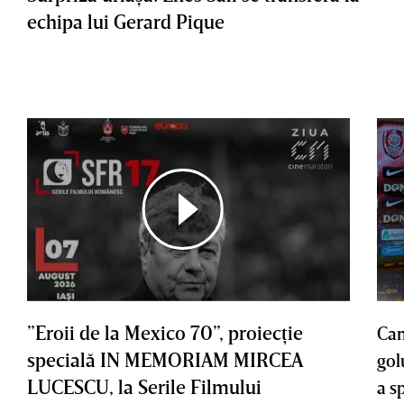
echipa lui Gerard Pique
”Eroii de la Mexico 70”, proiecţie
Cam
specială IN MEMORIAM MIRCEA
gol
LUCESCU, la Serile Filmului
a s