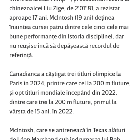
chinezoaicei Liu Zige, de 2'01''81, a rezistat
aproape 17 ani. McIntosh (19 ani) deţinea
înaintea cursei patru dintre cele cinci cele mai
bune performanţe din istoria disciplinei, dar
nu reuşise încă să depăşească recordul de
referinţă.
Canadianca a câştigat trei titluri olimpice la
Paris în 2024, printre care cel la 200 m fluture,
şi opt titluri mondiale începând din 2022,
dintre care trei la 200 m fluture, primul la
vârsta de 15 ani, în 2022.
McIntosh, care se antrenează în Texas alături
de Léon Marchand sub îndrumarea lui Bob