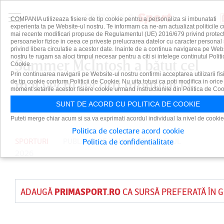
COMPANIA utilizeaza fisiere de tip cookie pentru a personaliza si imbunatati
experienta ta pe Website-ul nostru. Te informam ca ne-am actualizat politicile c
mai recente modificari propuse de Regulamentul (UE) 2016/679 privind protect
persoanelor fizice in ceea ce priveste prelucrarea datelor cu caracter personal 
privind libera circulatie a acestor date. Inainte de a continua navigarea pe Web
nostru te rugam sa aloci timpul necesar pentru a citi si intelege continutul Politi
Summer McIntosh a bătut cel
Cookie.
Prin continuarea navigarii pe Website-ul nostru confirmi acceptarea utilizarii fis
mai vechi record mondial la
de tip cookie conform Politicii de Cookie. Nu uita totusi ca poti modifica in orice
moment setarile acestor fisiere cookie urmand instructiunile din Politica de Coo
înot
SUNT DE ACORD CU POLITICA DE COOKIE
Puteti merge chiar acum si sa va exprimati acordul individual la nivel de cookie
Politica de colectare acord cookie
SPORTURI
PUBLICAT DE
DAIAN CUTU
PE 6 IUL
Politica de confidentialitate
2026
ADAUGĂ
PRIMASPORT.RO
CA SURSĂ PREFERATĂ ÎN 