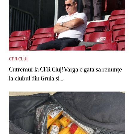
CFR CLUJ
Cutremur la CFR Cluj! Varga e gata să renunţe
la clubul din Gruia şi...