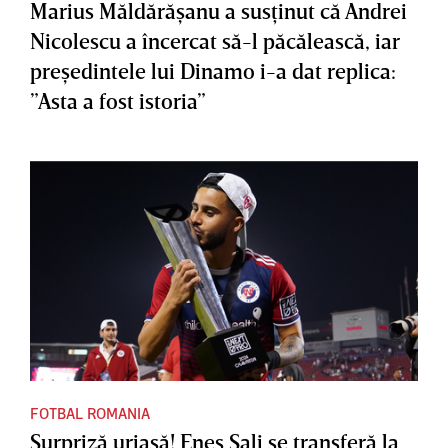
Marius Măldărăşanu a susţinut că Andrei
Nicolescu a încercat să-l păcălească, iar
preşedintele lui Dinamo i-a dat replica:
”Asta a fost istoria”
FOTBAL ROMANIA
Surpriză uriaşă! Enes Sali se transferă la