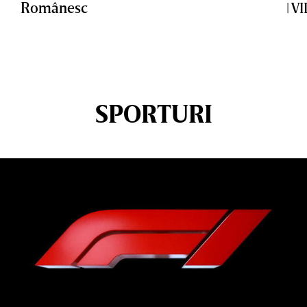
Românesc
| V
SPORTURI