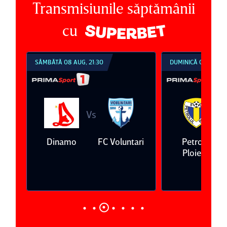
Transmisiunile săptămânii
cu
SÂMBĂTĂ 08 AUG, 21:30
DUMINICĂ 09 AUG, 1
Vs
V
eda
Dinamo
FC Voluntari
Petrolul
Ploieşti