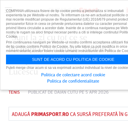
COMPANIA utilizeaza fisiere de tip cookie pentru a personaliza si imbunatati
experienta ta pe Website-ul nostru. Te informam ca ne-am actualizat politicile c
mai recente modificari propuse de Regulamentul (UE) 2016/679 privind protect
persoanelor fizice in ceea ce priveste prelucrarea datelor cu caracter personal 
privind libera circulatie a acestor date. Inainte de a continua navigarea pe Web
nostru te rugam sa aloci timpul necesar pentru a citi si intelege continutul Politi
”Sunt la zi cu tot ce se
Cookie.
Prin continuarea navigarii pe Website-ul nostru confirmi acceptarea utilizarii fis
întâmplă cu dânsul”. Simona
de tip cookie conform Politicii de Cookie. Nu uita totusi ca poti modifica in orice
moment setarile acestor fisiere cookie urmand instructiunile din Politica de Coo
Halep e alături de Mircea
SUNT DE ACORD CU POLITICA DE COOKIE
Puteti merge chiar acum si sa va exprimati acordul individual la nivel de cookie
Lucescu
Politica de colectare acord cookie
Politica de confidentialitate
TENIS
PUBLICAT DE
DAIAN CUTU
PE 5 APR 2026
ADAUGĂ
PRIMASPORT.RO
CA SURSĂ PREFERATĂ ÎN 