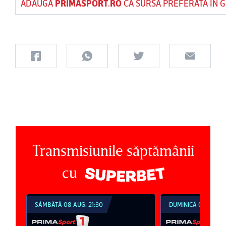
ADAUGĂ
PRIMASPORT.RO
CA SURSĂ PREFERATĂ ÎN 
Transmisiunile săptămânii
cu
SÂMBĂTĂ 08 AUG, 21:30
DUMINICĂ 09 AUG, 1