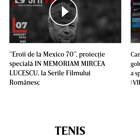
”Eroii de la Mexico 70”, proiecţie
Cam
specială IN MEMORIAM MIRCEA
gol
LUCESCU, la Serile Filmului
a s
Românesc
| V
TENIS