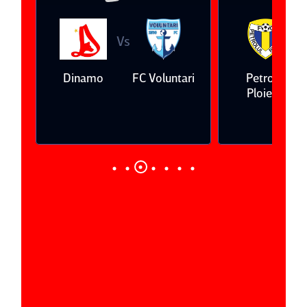
Vs
V
eda
Dinamo
FC Voluntari
Petrolul
Ploieşti