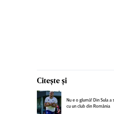
Citește și
un grup de
ci pentru a
Nu e o glumă! Din Sula a
SuperLiga: ”Nu
cu un club din România
teresant decât