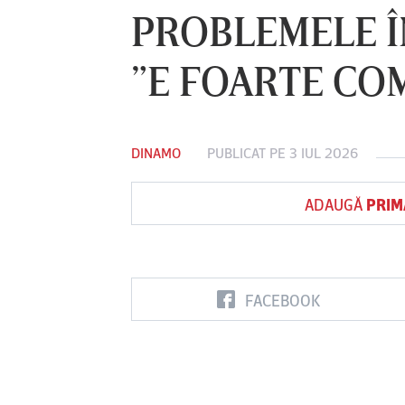
PROBLEMELE Î
”E FOARTE COM
Vs
FC Botoşani
Corvinul
Sepsi OSK S
Hunedoara
Gheorghe
DINAMO
PUBLICAT PE 3 IUL 2026
ADAUGĂ
PRIM
FACEBOOK