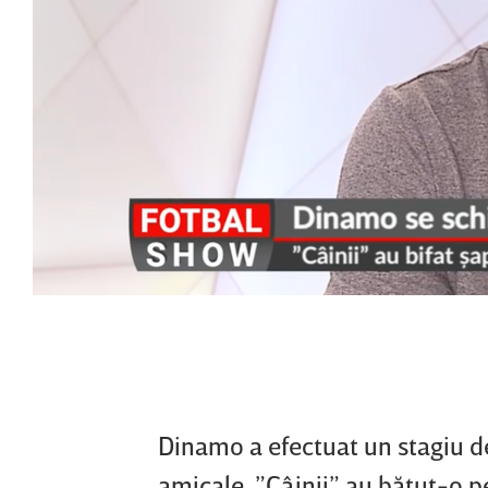
Dinamo a efectuat un stagiu de
amicale. ”Câinii” au bătut-o pe