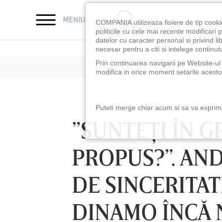
CAUTĂ
MENIU
COMPANIA utilizeaza fisiere de tip cooki
politicile cu cele mai recente modificar
datelor cu caracter personal si privind l
necesar pentru a citi si intelege continutu
Prin continuarea navigarii pe Website-ul n
modifica in orice moment setarile acestor
Puteti merge chiar acum si sa va exprimat
”SUNTEŢI ÎN G
PROPUS?”. AN
DE SINCERITA
DINAMO ÎNCĂ 
LUNI 10 AUG, 18:30
LUNI 10 AUG, 21:3