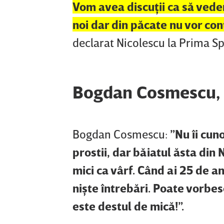
Vom avea discuţii ca să vedem
noi dar din păcate nu vor con
declarat Nicolescu la Prima Sp
Bogdan Cosmescu,
Bogdan Cosmescu:
”Nu îi cuno
prostii, dar băiatul ăsta din 
mici ca vârf. Când ai 25 de an
nişte întrebări. Poate vorbe
este destul de mică!”.