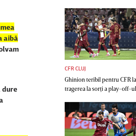
lumea
a aibă
zolvam
CFR CLUJ
Ghinion teribil pentru CFR l
, dure
tragerea la sorţi a play-off-ul
a