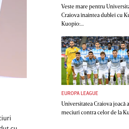
Veste mare pentru Universit
Craiova înaintea dublei cu 
Kuopio:...
EUROPA LEAGUE
Universitatea Craiova joacă
meciuri contra celor de la Ku
iuri
rdut cu