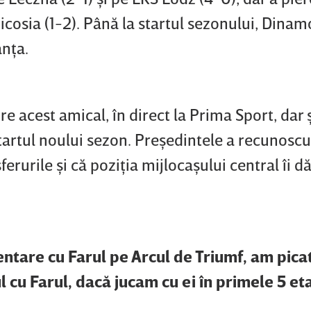
icosia (1-2). Până la startul sezonului, Dina
anţa.
e acest amical, în direct la Prima Sport, dar 
tartul noului sezon. Preşedintele a recunoscu
ferurile şi că poziţia mijlocaşului central îi d
ntare cu Farul pe Arcul de Triumf, am picat
l cu Farul, dacă jucam cu ei în primele 5 et