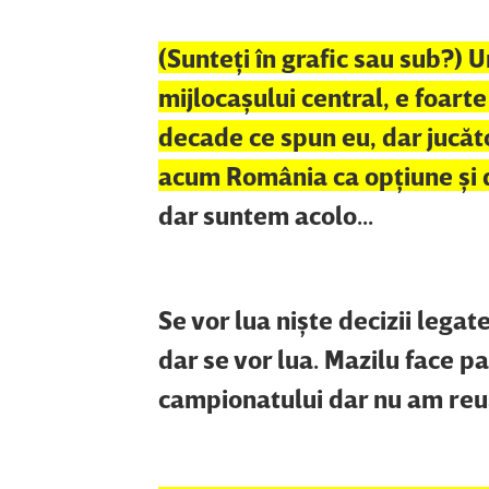
(Sunteţi în grafic sau sub?) 
mijlocaşului central, e foart
decade ce spun eu, dar jucăto
acum România ca opţiune şi di
dar suntem acolo...
Se vor lua nişte decizii legate
dar se vor lua. Mazilu face p
campionatului dar nu am reu