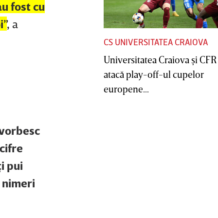
au fost cu
i”
,
a
CS UNIVERSITATEA CRAIOVA
Universitatea Craiova şi CFR
atacă play-off-ul cupelor
europene...
ă vorbesc
cifre
i pui
 nimeri