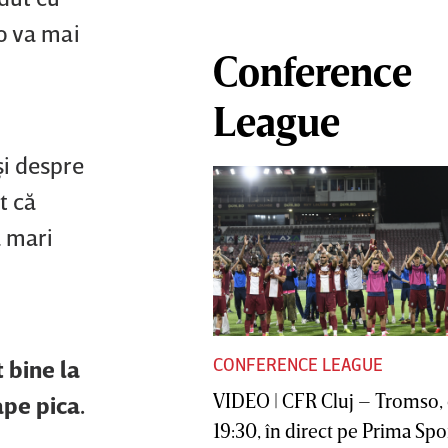
mo va mai
Conference
League
şi despre
t că
ă mari
CONFERENCE LEAGUE
 bine la
VIDEO | CFR Cluj – Tromso, 
ape pica.
19:30, în direct pe Prima Sport