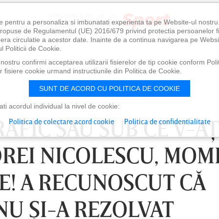
e pentru a personaliza si imbunatati experienta ta pe Website-ul nostr
i propuse de Regulamentul (UE) 2016/679 privind protectia persoanelor f
ibera circulatie a acestor date. Inainte de a continua navigarea pe Websi
l Politicii de Cookie.
ostru confirmi acceptarea utilizarii fisierelor de tip cookie conform Polit
 fisiere cookie urmand instructiunile din Politica de Cookie.
SUNT DE ACORD CU POLITICA DE COOKIE
i acordul individual la nivel de cookie:
RAFIC SAU SUB CE V-AŢ
Politica de colectare acord cookie
Politica de confidentialitate
DREI NICOLESCU, MOM
TE! A RECUNOSCUT CĂ
NU ŞI-A REZOLVAT
0
VINERI 07 AUG, 21:00
SÂ