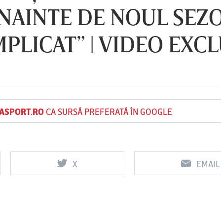
NAINTE DE NOUL SEZO
PLICAT” | VIDEO EXCL
Vs
Vs
f
FCSB
UTA Arad
Rapid
ASPORT.RO
CA SURSĂ PREFERATĂ ÎN GOOGLE
X
EMAIL