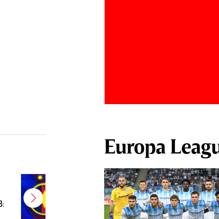
Europa Leag
E gata! FCSB a transferat un
jucător campion şi câştigător de
B:
Cupă