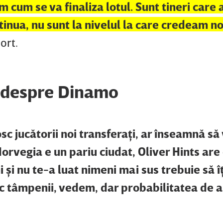
 cum se va finaliza lotul. Sunt tineri care 
tinua, nu sunt la nivelul la care credeam no
ort.
 despre Dinamo
sc jucătorii noi transferaţi, ar înseamnă s
Norvegia e un pariu ciudat, Oliver Hints are 
i şi nu te-a luat nimeni mai sus trebuie să îţ
sc tâmpenii, vedem, dar probabilitatea de a