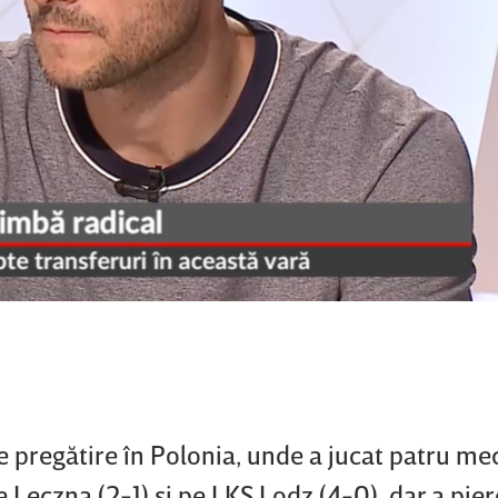
 pregătire în Polonia, unde a jucat patru mec
 Leczna (2-1) şi pe LKS Lodz (4-0), dar a pie