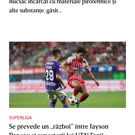
Rucsac încărcat cu materiale pirotehnice şi
alte substanţe, găsit...
SUPERLIGA
Se prevede un „război” între Jayson