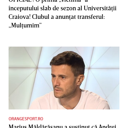
începutului slab de sezon al Universităţii
Craiova! Clubul a anunţat transferul:
„Mulţumim”
ORANGESPORT.RO
Marius Măldărăşanu a susţinut că Andrei