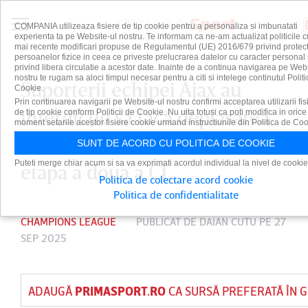
COMPANIA utilizeaza fisiere de tip cookie pentru a personaliza si imbunatati
experienta ta pe Website-ul nostru. Te informam ca ne-am actualizat politicile c
mai recente modificari propuse de Regulamentul (UE) 2016/679 privind protect
persoanelor fizice in ceea ce priveste prelucrarea datelor cu caracter personal 
privind libera circulatie a acestor date. Inainte de a continua navigarea pe Web
nostru te rugam sa aloci timpul necesar pentru a citi si intelege continutul Politi
Suporterii echipei Ajax au
Cookie.
Prin continuarea navigarii pe Website-ul nostru confirmi acceptarea utilizarii fis
interdicţie să facă deplasarea
de tip cookie conform Politicii de Cookie. Nu uita totusi ca poti modifica in orice
moment setarile acestor fisiere cookie urmand instructiunile din Politica de Coo
la meciul cu Marseille, din
SUNT DE ACORD CU POLITICA DE COOKIE
Puteti merge chiar acum si sa va exprimati acordul individual la nivel de cookie
etapa a doua a CL
Politica de colectare acord cookie
Politica de confidentialitate
CHAMPIONS LEAGUE
PUBLICAT DE
DAIAN CUTU
PE 27
SEP 2025
ADAUGĂ
PRIMASPORT.RO
CA SURSĂ PREFERATĂ ÎN 