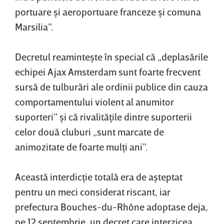
portuare şi aeroportuare franceze şi comuna
Marsilia”.
Decretul reaminteşte în special că „deplasările
echipei Ajax Amsterdam sunt foarte frecvent
sursă de tulburări ale ordinii publice din cauza
comportamentului violent al anumitor
suporteri” şi că rivalităţile dintre suporterii
celor două cluburi „sunt marcate de
animozitate de foarte mulţi ani”.
Această interdicţie totală era de aşteptat
pentru un meci considerat riscant, iar
prefectura Bouches-du-Rhône adoptase deja,
pe 12 septembrie, un decret care interzicea