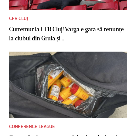
CFR CLUJ
Cutremur la CFR Cluj! Varga e gata să renunţe
la clubul din Gruia şi...
CONFERENCE LEAGUE