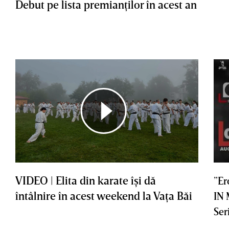
Debut pe lista premianţilor în acest an
VIDEO | Elita din karate îşi dă
”Er
întâlnire în acest weekend la Vaţa Băi
IN
Ser