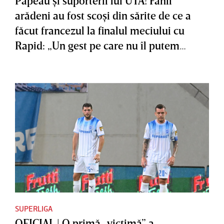
Papeau şi suporterii lui UTA! Fanii
arădeni au fost scoşi din sărite de ce a
făcut francezul la finalul meciului cu
Rapid: „Un gest pe care nu îl putem
accepta”
SUPERLIGA
OFICIAL | O primă „victimă” a