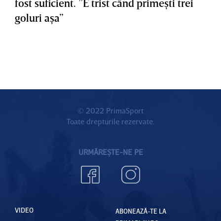
fost suficient. ”E trist când primeşti trei
goluri aşa”
© 2022 PrimaSport
Toate drepturile rezervate.
URMĂREȘTE-NE PE
VIDEO
ABONEAZĂ-TE LA