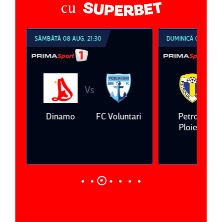
cu
SÂMBĂTĂ 08 AUG, 21:30
DUMINICĂ 09 AUG, 1
Vs
V
eda
Dinamo
FC Voluntari
Petrolul
Ploieşti