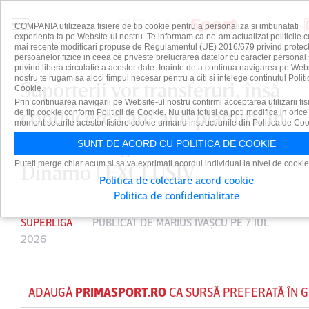
COMPANIA utilizeaza fisiere de tip cookie pentru a personaliza si imbunatati
experienta ta pe Website-ul nostru. Te informam ca ne-am actualizat politicile c
mai recente modificari propuse de Regulamentul (UE) 2016/679 privind protect
persoanelor fizice in ceea ce priveste prelucrarea datelor cu caracter personal 
privind libera circulatie a acestor date. Inainte de a continua navigarea pe Web
nostru te rugam sa aloci timpul necesar pentru a citi si intelege continutul Politi
Suporterii vor transferuri, însă
Cookie.
Prin continuarea navigarii pe Website-ul nostru confirmi acceptarea utilizarii fis
conducerea are alte planuri! În
de tip cookie conform Politicii de Cookie. Nu uita totusi ca poti modifica in orice
moment setarile acestor fisiere cookie urmand instructiunile din Politica de Coo
ce vor să bage banii oficialii lui
SUNT DE ACORD CU POLITICA DE COOKIE
Puteti merge chiar acum si sa va exprimati acordul individual la nivel de cookie
Dinamo | EXCLUSIV
Politica de colectare acord cookie
Politica de confidentialitate
SUPERLIGA
PUBLICAT DE
MARIUS IVAŞCU
PE 7 IUL
2026
ADAUGĂ
PRIMASPORT.RO
CA SURSĂ PREFERATĂ ÎN 