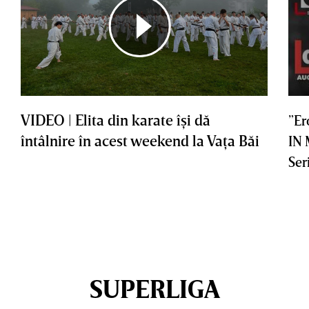
VIDEO | Elita din karate îşi dă
”Er
întâlnire în acest weekend la Vaţa Băi
IN
Ser
SUPERLIGA