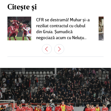
Citește și
CFR se destramă! Muhar şi-a
reziliat contractul cu clubul
din Gruia. Şumudică
negociază acum cu Neluţu
Varga, care mai are o
variantă pentru banca tehnică
| EXCLUSIV