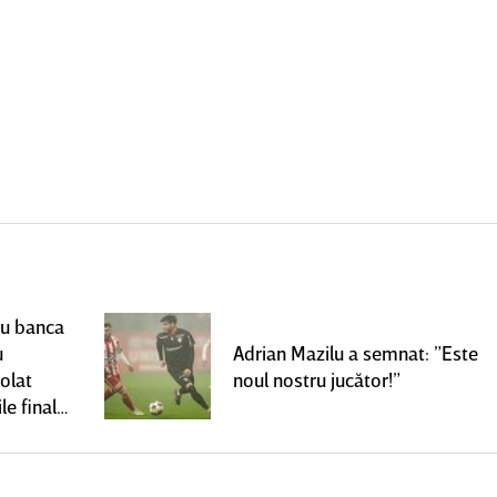
ru banca
u
Adrian Mazilu a semnat: ”Este
olat
noul nostru jucător!”
le finale