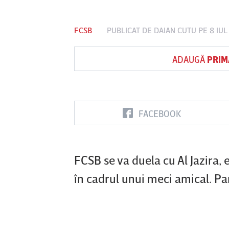
FCSB
PUBLICAT DE
DAIAN CUTU
PE 8 IUL
Vs
ADAUGĂ
PRIM
FC Botoşani
Corvinul
Sepsi OSK S
Hunedoara
Gheorghe
FACEBOOK
FCSB se va duela cu Al Jazira,
în cadrul unui meci amical. Par