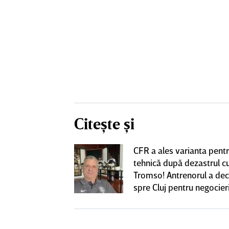
Citește și
CFR a ales varianta pent
eacţie după ce
tehnică după dezastrul c
ă revină la CFR
Tromso! Antrenorul a dec
spre Cluj pentru negocieri
cu Varga