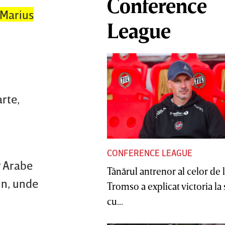
Conference
 Marius
League
rte,
CONFERENCE LEAGUE
r Arabe
Tânărul antrenor al celor de 
in, unde
Tromso a explicat victoria la
cu...