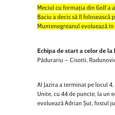
Meciul cu formaţia din Golf a 
Baciu a decis să îl folosească 
Muntenegreanul evoluează în 
Echipa de start a celor de la
Pădurariu – Cisotti, Radunovic
Al Jazira a terminat pe locul 
Unite, cu 44 de puncte, la un 
evoluează Adrian Şut, fostul j