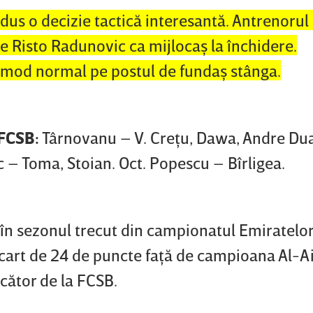
adus o decizie tactică interesantă. Antrenorul
pe Risto Radunovic ca mijlocaş la închidere.
mod normal pe postul de fundaş stânga.
 FCSB:
Târnovanu – V. Creţu, Dawa, Andre Dua
 – Toma, Stoian. Oct. Popescu – Bîrligea.
4, în sezonul trecut din campionatul Emiratelo
ecart de 24 de puncte faţă de campioana Al-A
ucător de la FCSB.