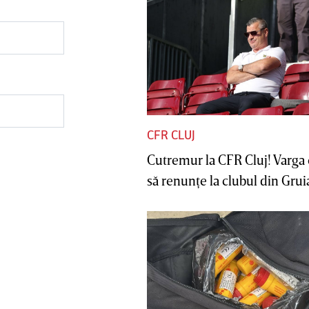
CFR CLUJ
Cutremur la CFR Cluj! Varga 
să renunţe la clubul din Gruia 