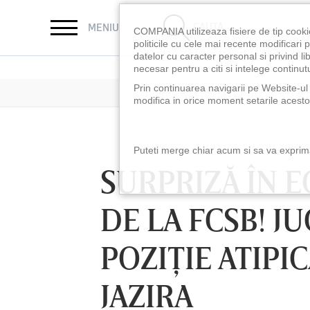
CAUTĂ
MENIU
COMPANIA utilizeaza fisiere de tip cooki
politicile cu cele mai recente modificar
datelor cu caracter personal si privind l
necesar pentru a citi si intelege continutu
Prin continuarea navigarii pe Website-ul n
modifica in orice moment setarile acestor
Puteti merge chiar acum si sa va exprimat
SURPRIZĂ ÎN E
DE LA FCSB! J
POZIŢIE ATIPI
JAZIRA
LUNI 10 AUG, 18:30
LUNI 10 AUG, 21:3