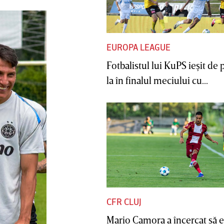
EUROPA LEAGUE
Fotbalistul lui KuPS ieşit de 
la în finalul meciului cu...
CFR CLUJ
Mario Camora a încercat să e