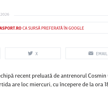
 2026
Vs
Vs
ASPORT.RO
CA SURSĂ PREFERATĂ ÎN GOOGLE
f
FCSB
UTA Arad
Rapid
0
0
X
EMAIL
 echipă recent preluată de antrenorul Cosmin 
tida are loc miercuri, cu începere de la ora 1