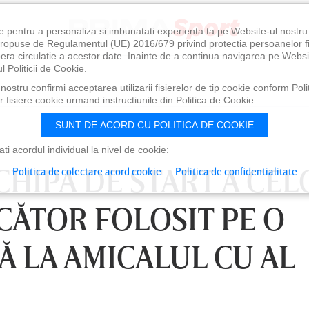
e pentru a personaliza si imbunatati experienta ta pe Website-ul nostr
i propuse de Regulamentul (UE) 2016/679 privind protectia persoanelor f
ibera circulatie a acestor date. Inainte de a continua navigarea pe Websi
l Politicii de Cookie.
ostru confirmi acceptarea utilizarii fisierelor de tip cookie conform Polit
 fisiere cookie urmand instructiunile din Politica de Cookie.
SUNT DE ACORD CU POLITICA DE COOKIE
i acordul individual la nivel de cookie:
CHIPA DE START A CEL
Politica de colectare acord cookie
Politica de confidentialitate
UCĂTOR FOLOSIT PE O
CĂ LA AMICALUL CU AL
0
VINERI 07 AUG, 21:00
SÂ