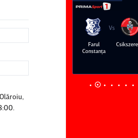
Vs
Vs
Farul
Csikszereda
Dinamo
FC Volunt
Constanţa
Olăroiu,
8:00.