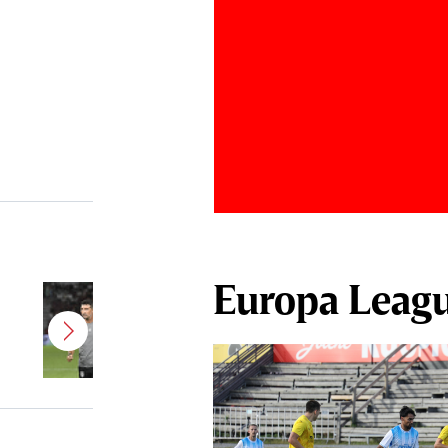
Europa Leag
Antonio Folha a fost demis de la
CFR Cluj! Alţi 3 jucători sunt OUT