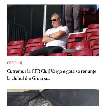
CFR CLUJ
Cutremur la CFR Cluj! Varga e gata să renunţe
la clubul din Gruia şi...