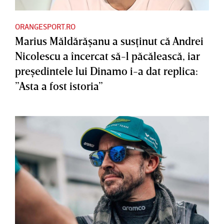
ORANGESPORT.RO
Marius Măldărăşanu a susţinut că Andrei
Nicolescu a încercat să-l păcălească, iar
preşedintele lui Dinamo i-a dat replica:
”Asta a fost istoria”