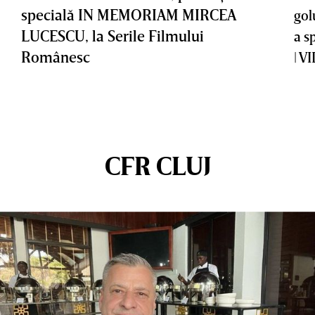
specială IN MEMORIAM MIRCEA
gol
LUCESCU, la Serile Filmului
a s
Românesc
| V
CFR CLUJ