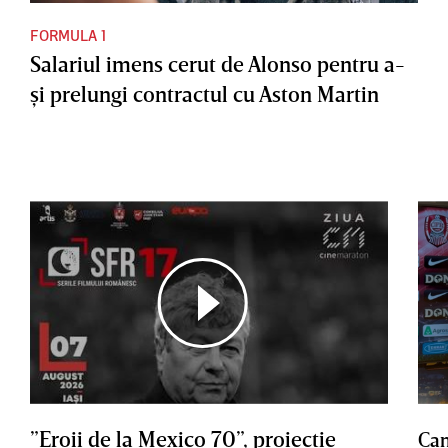
FORMULA 1
Salariul imens cerut de Alonso pentru a-
şi prelungi contractul cu Aston Martin
”Eroii de la Mexico 70”, proiecţie
Cam