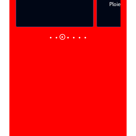
Ploieşti