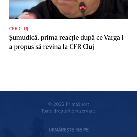
CFR CLUJ
Şumudică, prima reacţie după ce Varga i-
a propus să revină la CFR Cluj
© 2022 PrimaSport
Toate drepturile rezervate.
URMĂREȘTE-NE PE