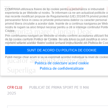
COMPANIA utilizeaza fisiere de tip cookie pentru a personaliza si imbunatati
experienta ta pe Website-ul nostru. Te informam ca ne-am actualizat politicile c
mai recente modificari propuse de Regulamentul (UE) 2016/679 privind protect
persoanelor fizice in ceea ce priveste prelucrarea datelor cu caracter personal 
privind libera circulatie a acestor date. Inainte de a continua navigarea pe Web
nostru te rugam sa aloci timpul necesar pentru a citi si intelege continutul Politi
Surpriză mare! Ciprian Deac
Cookie.
Prin continuarea navigarii pe Website-ul nostru confirmi acceptarea utilizarii fis
pleacă de la CFR Cluj, dar nu ia
de tip cookie conform Politicii de Cookie. Nu uita totusi ca poti modifica in orice
moment setarile acestor fisiere cookie urmand instructiunile din Politica de Coo
în calcul retragerea! Veteranul
SUNT DE ACORD CU POLITICA DE COOKIE
Puteti merge chiar acum si sa va exprimati acordul individual la nivel de cookie
jucător are două oferte din
Politica de colectare acord cookie
Superliga
Politica de confidentialitate
CFR CLUJ
PUBLICAT DE
PRIMA SPORT
PE 11 MAI
2025