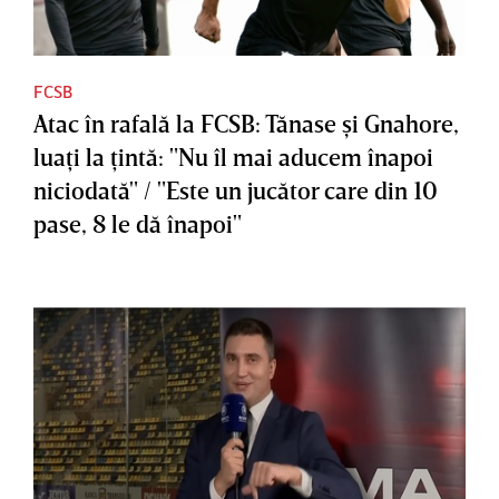
FCSB
Atac în rafală la FCSB: Tănase şi Gnahore,
luaţi la ţintă: "Nu îl mai aducem înapoi
niciodată" / "Este un jucător care din 10
pase, 8 le dă înapoi"