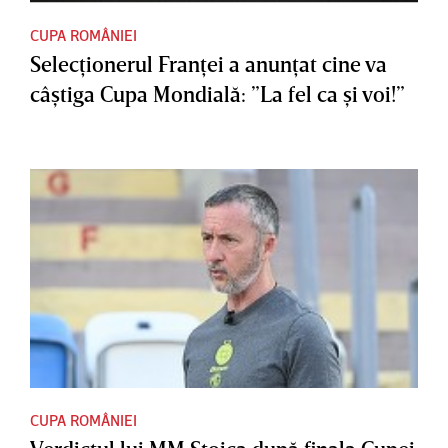
CUPA ROMÂNIEI
Selecţionerul Franţei a anunţat cine va
câştiga Cupa Mondială: ”La fel ca şi voi!”
CUPA ROMÂNIEI