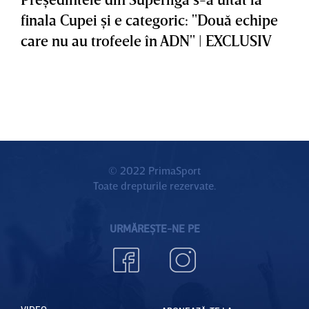
finala Cupei şi e categoric: "Două echipe
care nu au trofeele în ADN" | EXCLUSIV
© 2022 PrimaSport
Toate drepturile rezervate.
URMĂREȘTE-NE PE