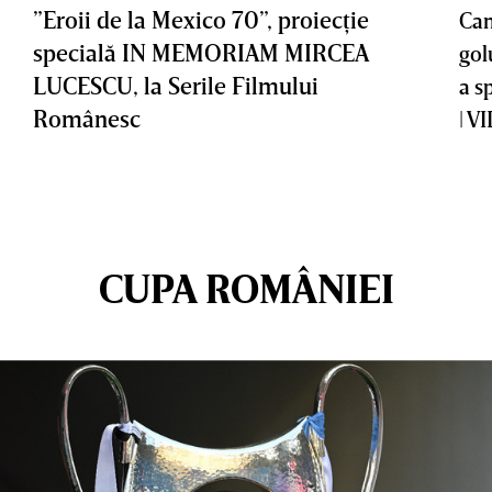
”Eroii de la Mexico 70”, proiecţie
Cam
specială IN MEMORIAM MIRCEA
gol
LUCESCU, la Serile Filmului
a s
Românesc
| V
CUPA ROMÂNIEI