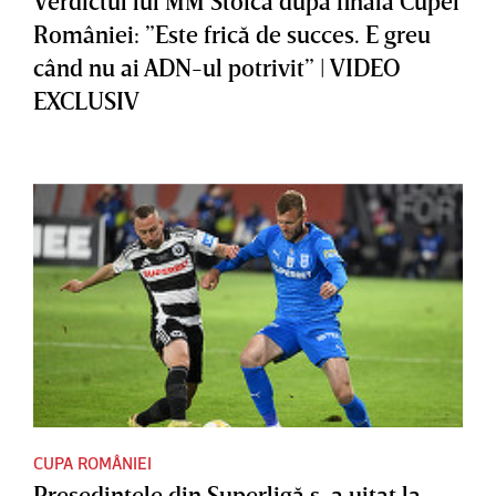
Verdictul lui MM Stoica după finala Cupei
României: ”Este frică de succes. E greu
când nu ai ADN-ul potrivit” | VIDEO
EXCLUSIV
CUPA ROMÂNIEI
Preşedintele din Superligă s-a uitat la