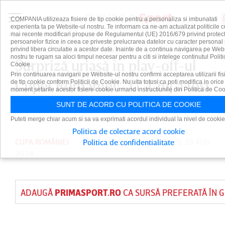
COMPANIA utilizeaza fisiere de tip cookie pentru a personaliza si imbunatati
experienta ta pe Website-ul nostru. Te informam ca ne-am actualizat politicile c
mai recente modificari propuse de Regulamentul (UE) 2016/679 privind protect
persoanelor fizice in ceea ce priveste prelucrarea datelor cu caracter personal 
privind libera circulatie a acestor date. Inainte de a continua navigarea pe Web
nostru te rugam sa aloci timpul necesar pentru a citi si intelege continutul Politi
Surpriză uriaşă în play-off-ul
Cookie.
Prin continuarea navigarii pe Website-ul nostru confirmi acceptarea utilizarii fis
Cupei României! ”U” Cluj a fost
de tip cookie conform Politicii de Cookie. Nu uita totusi ca poti modifica in orice
moment setarile acestor fisiere cookie urmand instructiunile din Politica de Coo
eliminată de Metalul Buzău
SUNT DE ACORD CU POLITICA DE COOKIE
Puteti merge chiar acum si sa va exprimati acordul individual la nivel de cookie
Politica de colectare acord cookie
CUPA ROMÂNIEI
PUBLICAT DE
DAIAN CUTU
PE 29 AUG
Politica de confidentialitate
2024
ADAUGĂ
PRIMASPORT.RO
CA SURSĂ PREFERATĂ ÎN 