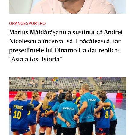
ORANGESPORT.RO
Marius Măldărăşanu a susţinut că Andrei
Nicolescu a încercat să-l păcălească, iar
preşedintele lui Dinamo i-a dat replica:
”Asta a fost istoria”