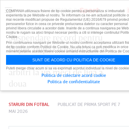
COMPANIA utilizeaza fisiere de tip cookie pentru a personaliza si imbunatati
experienta ta pe Website-ul nostru. Te informam ca ne-am actualizat politicile c
mai recente modificari propuse de Regulamentul (UE) 2016/679 privind protect
persoanelor fizice in ceea ce priveste prelucrarea datelor cu caracter personal 
privind libera circulatie a acestor date. Inainte de a continua navigarea pe Web
nostru te rugam sa aloci timpul necesar pentru a citi si intelege continutul Politi
Suspendare record pentru
Cookie.
Prin continuarea navigarii pe Website-ul nostru confirmi acceptarea utilizarii fis
Pique, după ce fostul star al
de tip cookie conform Politicii de Cookie. Nu uita totusi ca poti modifica in orice
moment setarile acestor fisiere cookie urmand instructiunile din Politica de Coo
Barcelonei i-a ameninţat pe
SUNT DE ACORD CU POLITICA DE COOKIE
Puteti merge chiar acum si sa va exprimati acordul individual la nivel de cookie
arbitri la un meci de liga a
Politica de colectare acord cookie
doua
Politica de confidentialitate
STARURI DIN FOTBAL
PUBLICAT DE
PRIMA SPORT
PE 7
MAI 2026