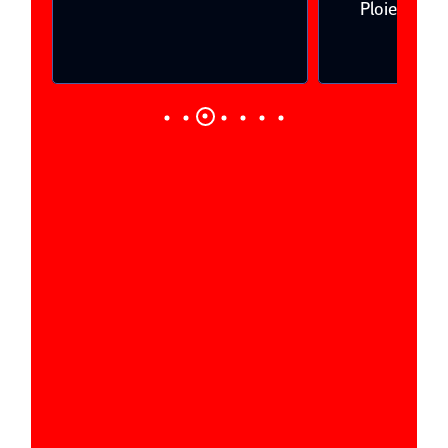
Ploieşti