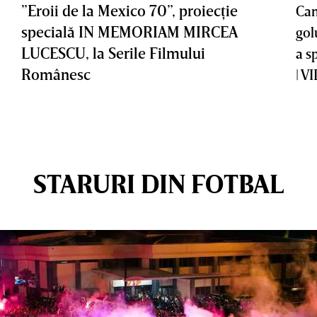
”Eroii de la Mexico 70”, proiecţie
Cam
specială IN MEMORIAM MIRCEA
gol
LUCESCU, la Serile Filmului
a s
Românesc
| V
STARURI DIN FOTBAL