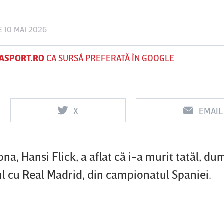
 10 MAI 2026
Vs
Vs
ASPORT.RO
CA SURSĂ PREFERATĂ ÎN GOOGLE
f
FCSB
UTA Arad
Rapid
X
EMAIL
a, Hansi Flick, a aflat că i-a murit tatăl, du
l cu Real Madrid, din campionatul Spaniei.