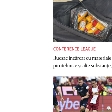
CONFERENCE LEAGUE
Rucsac încărcat cu materiale
pirotehnice şi alte substanţe, 