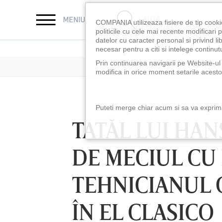
CAUTĂ
MENIU
COMPANIA utilizeaza fisiere de tip cooki
politicile cu cele mai recente modificar
datelor cu caracter personal si privind l
necesar pentru a citi si intelege continutu
Prin continuarea navigarii pe Website-ul n
modifica in orice moment setarile acestor
Puteti merge chiar acum si sa va exprimat
TATĂL LUI HAN
DE MECIUL CU
TEHNICIANUL 
ÎN EL CLASICO
LUNI 10 AUG, 18:30
LUNI 10 AUG, 21:3