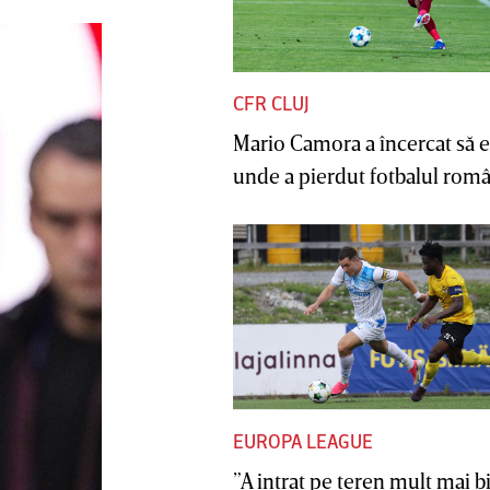
CFR CLUJ
Mario Camora a încercat să e
unde a pierdut fotbalul român
EUROPA LEAGUE
”A intrat pe teren mult mai b