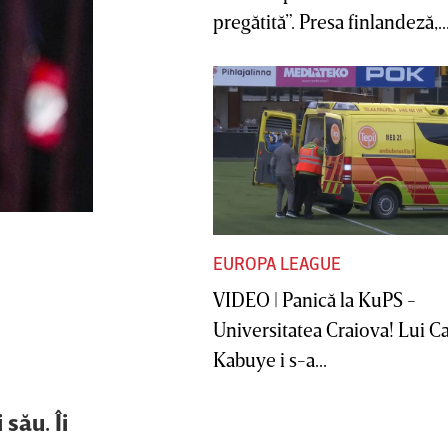
pregătită”. Presa finlandeză,..
EUROPA LEAGUE
VIDEO | Panică la KuPS -
Universitatea Craiova! Lui C
Kabuye i s-a...
său. Îi