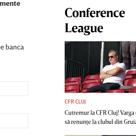
momente
Conference
League
pe banca
CFR CLUJ
Cutremur la CFR Cluj! Varga 
să renunţe la clubul din Gruia 