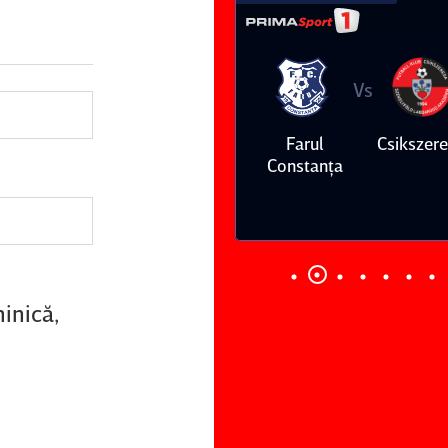
Vs
Vs
Farul
Csikszereda
Dinamo
FC Volunt
Constanţa
minică,