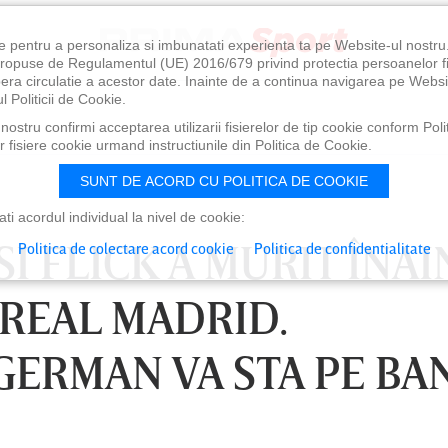
e pentru a personaliza si imbunatati experienta ta pe Website-ul nostr
i propuse de Regulamentul (UE) 2016/679 privind protectia persoanelor f
ibera circulatie a acestor date. Inainte de a continua navigarea pe Websi
l Politicii de Cookie.
ostru confirmi acceptarea utilizarii fisierelor de tip cookie conform Polit
 fisiere cookie urmand instructiunile din Politica de Cookie.
SUNT DE ACORD CU POLITICA DE COOKIE
i acordul individual la nivel de cookie:
SI FLICK A MURIT ÎNAI
Politica de colectare acord cookie
Politica de confidentialitate
 REAL MADRID.
GERMAN VA STA PE BA
0
VINERI 07 AUG, 21:00
SÂ