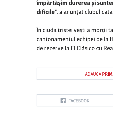
împărtăşim durerea şi suntem
dificile”,
a anunţat clubul cata
În ciuda tristei veşti a morţii t
cantonamentul echipei de la H
de rezerve la El Clásico cu Rea
ADAUGĂ
PRIM
FACEBOOK