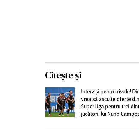
Citește și
iversitatea
Interzişi pentru rivale! 
pioana României
vrea să asculte oferte di
 iniţiativa în
SuperLiga pentru trei din
jucătorii lui Nuno Campo