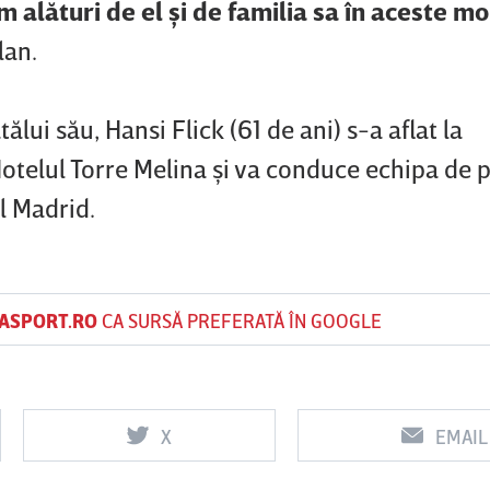
 alături de el şi de familia sa în aceste 
lan.
atălui său, Hansi Flick (61 de ani) s-a aflat la
otelul Torre Melina şi va conduce echipa de 
l Madrid.
ASPORT.RO
CA SURSĂ PREFERATĂ ÎN GOOGLE
X
EMAIL