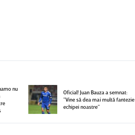
Dinamo nu
Oficial! Juan Bauza a semnat:
n
”Vine să dea mai multă fantezie
tre
echipei noastre”
s