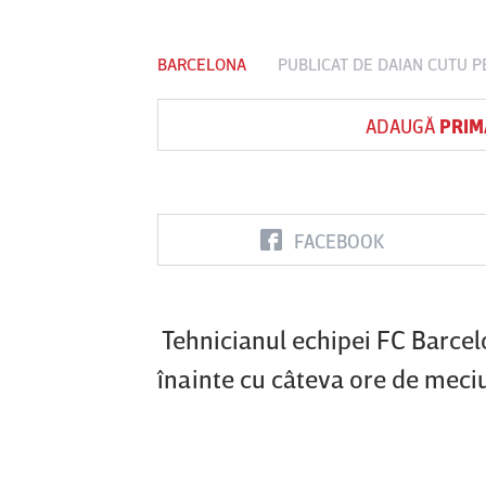
BARCELONA
PUBLICAT DE
DAIAN CUTU
PE
Vs
ADAUGĂ
PRIM
FC Botoşani
Corvinul
Sepsi OSK S
Hunedoara
Gheorghe
FACEBOOK
Tehnicianul echipei FC Barcelon
înainte cu câteva ore de meciu