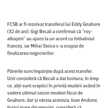
FCSB ar fi rezolvat transferul lui Eddy Gnahore
(32 de ani). Gigi Becali a confirmat că ”roş-
albaştrii” au ajuns la un acord cu fotbalistul
francez, iar Mihai Stoica s-a ocupat de
finalizarea negocierilor.
Părerile sunt împărţite după acest transfer.
Unii consideră că Becali a dat lovitura, în timp
ce, alţii sunt sceptici în privită mutării având în
vedere ultimul sezon modest făcut de
Gnahore, dar şi vârsta acestuia. Ioan Andone,
fostul mare dinamovist, consideră că