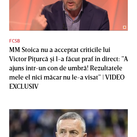
FCSB
MM Stoica nu a acceptat criticile lui
Victor Piţurcă şi l-a făcut praf în direct: ”A
ajuns într-un con de umbră! Rezultatele
mele el nici măcar nu le-a visat” | VIDEO
EXCLUSIV