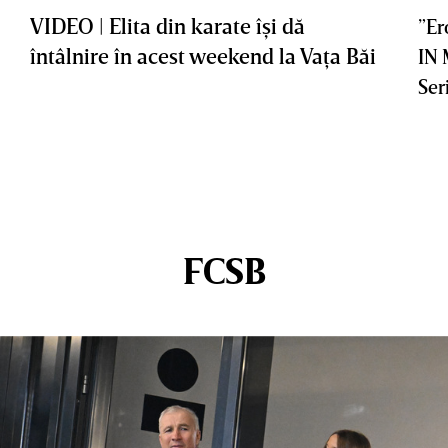
VIDEO | Elita din karate îşi dă
”Er
întâlnire în acest weekend la Vaţa Băi
IN
Ser
FCSB