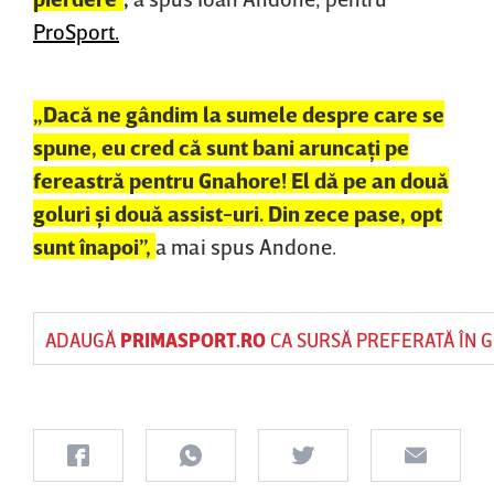
ProSport.
„Dacă ne gândim la sumele despre care se
spune, eu cred că sunt bani aruncaţi pe
fereastră pentru Gnahore! El dă pe an două
goluri şi două assist-uri. Din zece pase, opt
sunt înapoi”,
a mai spus Andone.
ADAUGĂ
PRIMASPORT.RO
CA SURSĂ PREFERATĂ ÎN 