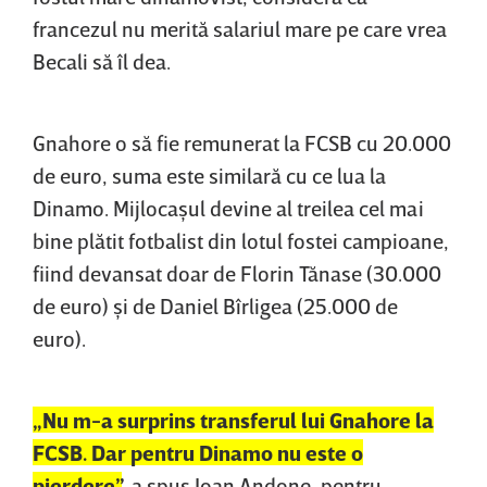
francezul nu merită salariul mare pe care vrea
Becali să îl dea.
Gnahore o să fie remunerat la FCSB cu 20.000
de euro, suma este similară cu ce lua la
Dinamo. Mijlocaşul devine al treilea cel mai
bine plătit fotbalist din lotul fostei campioane,
fiind devansat doar de Florin Tănase (30.000
de euro) şi de Daniel Bîrligea (25.000 de
euro).
„Nu m-a surprins transferul lui Gnahore la
FCSB. Dar pentru Dinamo nu este o
pierdere”
,
a spus Ioan Andone, pentru