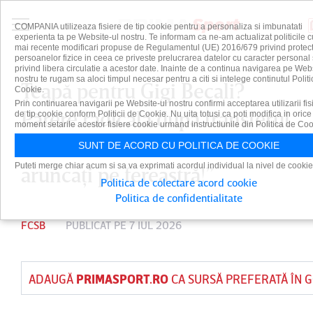
COMPANIA utilizeaza fisiere de tip cookie pentru a personaliza si imbunatati
experienta ta pe Website-ul nostru. Te informam ca ne-am actualizat politicile c
mai recente modificari propuse de Regulamentul (UE) 2016/679 privind protect
persoanelor fizice in ceea ce priveste prelucrarea datelor cu caracter personal 
privind libera circulatie a acestor date. Inainte de a continua navigarea pe Web
nostru te rugam sa aloci timpul necesar pentru a citi si intelege continutul Politi
Ţeapă pentru Gigi Becali?
Cookie.
Prin continuarea navigarii pe Website-ul nostru confirmi acceptarea utilizarii fis
Părere radicală după transferul
de tip cookie conform Politicii de Cookie. Nu uita totusi ca poti modifica in orice
moment setarile acestor fisiere cookie urmand instructiunile din Politica de Coo
lui Gnahore la FCSB: ”Bani
SUNT DE ACORD CU POLITICA DE COOKIE
Puteti merge chiar acum si sa va exprimati acordul individual la nivel de cookie
aruncaţi pe fereastră!”
Politica de colectare acord cookie
Politica de confidentialitate
FCSB
PUBLICAT PE 7 IUL 2026
ADAUGĂ
PRIMASPORT.RO
CA SURSĂ PREFERATĂ ÎN 