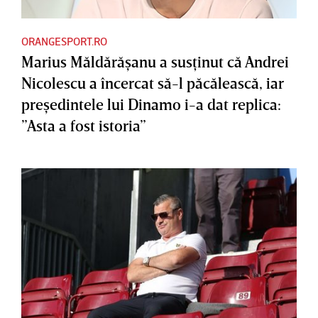
ORANGESPORT.RO
Marius Măldărăşanu a susţinut că Andrei
Nicolescu a încercat să-l păcălească, iar
preşedintele lui Dinamo i-a dat replica:
”Asta a fost istoria”