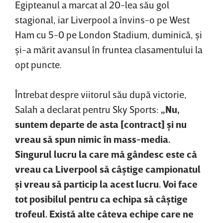
Egipteanul a marcat al 20-lea său gol
stagional, iar Liverpool a învins-o pe West
Ham cu 5-0 pe London Stadium, duminică, şi
şi-a mărit avansul în fruntea clasamentului la
opt puncte.
Întrebat despre viitorul său după victorie,
Salah a declarat pentru Sky Sports:
„Nu,
suntem departe de asta [contract] şi nu
vreau să spun nimic în mass-media.
Singurul lucru la care mă gândesc este că
vreau ca Liverpool să câştige campionatul
şi vreau să particip la acest lucru. Voi face
tot posibilul pentru ca echipa să câştige
trofeul. Există alte câteva echipe care ne