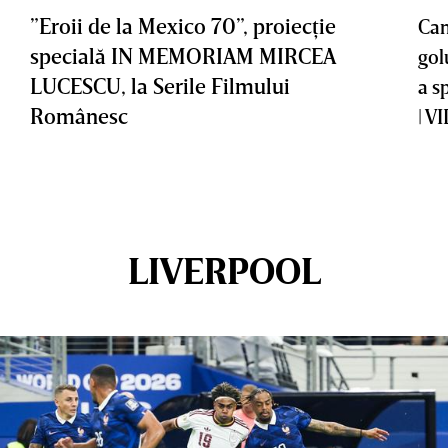
”Eroii de la Mexico 70”, proiecţie
Cam
specială IN MEMORIAM MIRCEA
gol
LUCESCU, la Serile Filmului
a s
Românesc
| V
LIVERPOOL