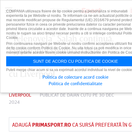
COMPANIA utilizeaza fisiere de tip cookie pentru a personaliza si imbunatati
experienta ta pe Website-ul nostru. Te informam ca ne-am actualizat politicile c
mai recente modificari propuse de Regulamentul (UE) 2016/679 privind protect
persoanelor fizice in ceea ce priveste prelucrarea datelor cu caracter personal 
privind libera circulatie a acestor date. Inainte de a continua navigarea pe Web
nostru te rugam sa aloci timpul necesar pentru a citi si intelege continutul Politi
”Telenovela” Salah continuă.
Cookie.
Prin continuarea navigarii pe Website-ul nostru confirmi acceptarea utilizarii fis
Egipteanul spune că este
de tip cookie conform Politicii de Cookie. Nu uita totusi ca poti modifica in orice
moment setarile acestor fisiere cookie urmand instructiunile din Politica de Coo
departe de o nouă înţelegere
SUNT DE ACORD CU POLITICA DE COOKIE
Puteti merge chiar acum si sa va exprimati acordul individual la nivel de cookie
cu Liverpool
Politica de colectare acord cookie
Politica de confidentialitate
LIVERPOOL
PUBLICAT DE
DAIAN CUTU
PE 30 DEC
2024
ADAUGĂ
PRIMASPORT.RO
CA SURSĂ PREFERATĂ ÎN 