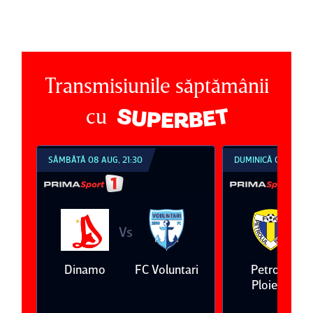
Transmisiunile săptămânii
cu
SÂMBĂTĂ 08 AUG, 21:30
DUMINICĂ 09 AUG, 1
Vs
V
eda
Dinamo
FC Voluntari
Petrolul
Ploieşti