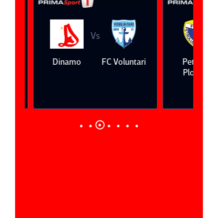
Vs
V
eda
Dinamo
FC Voluntari
Petrolul
Ploieşti