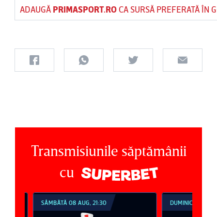
ADAUGĂ
PRIMASPORT.RO
CA SURSĂ PREFERATĂ ÎN 
Transmisiunile săptămânii
cu
SÂMBĂTĂ 08 AUG, 21:30
DUMINICĂ 09 AUG, 1