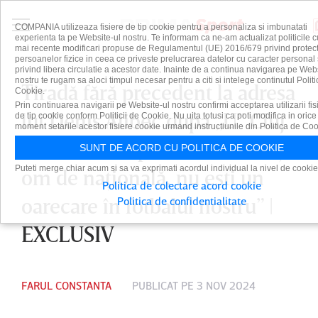
COMPANIA utilizeaza fisiere de tip cookie pentru a personaliza si imbunatati
experienta ta pe Website-ul nostru. Te informam ca ne-am actualizat politicile c
mai recente modificari propuse de Regulamentul (UE) 2016/679 privind protect
persoanelor fizice in ceea ce priveste prelucrarea datelor cu caracter personal 
privind libera circulatie a acestor date. Inainte de a continua navigarea pe Web
nostru te rugam sa aloci timpul necesar pentru a citi si intelege continutul Politi
Tiradă fără precedent la adresa
Cookie.
Prin continuarea navigarii pe Website-ul nostru confirmi acceptarea utilizarii fis
lui Denis Alibec după „U” Cluj
de tip cookie conform Politicii de Cookie. Nu uita totusi ca poti modifica in orice
moment setarile acestor fisiere cookie urmand instructiunile din Politica de Coo
- Farul: „Ai o problemă! Mă eşti
SUNT DE ACORD CU POLITICA DE COOKIE
Puteti merge chiar acum si sa va exprimati acordul individual la nivel de cookie
om de naţională, nu eşti un
Politica de colectare acord cookie
oarecare în fotbalul nostru” |
Politica de confidentialitate
EXCLUSIV
FARUL CONSTANTA
PUBLICAT PE 3 NOV 2024