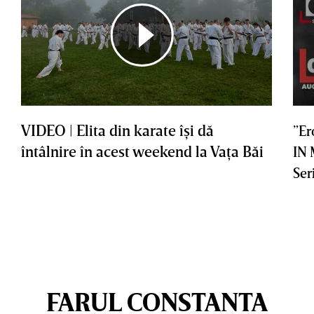
VIDEO | Elita din karate îşi dă
”Er
întâlnire în acest weekend la Vaţa Băi
IN
Ser
FARUL CONSTANTA