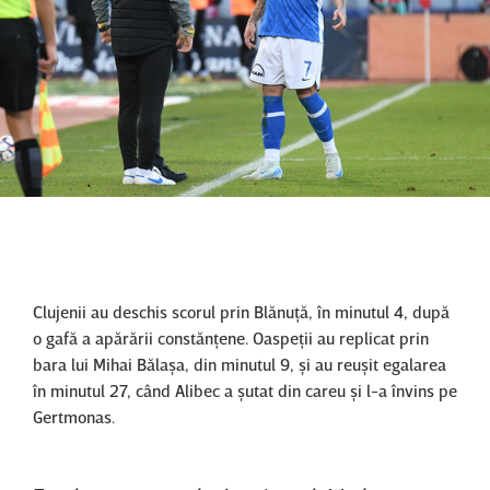
Clujenii au deschis scorul prin Blănuţă, în minutul 4, după
o gafă a apărării constănţene. Oaspeţii au replicat prin
bara lui Mihai Bălaşa, din minutul 9, şi au reuşit egalarea
în minutul 27, când Alibec a şutat din careu şi l-a învins pe
Gertmonas.