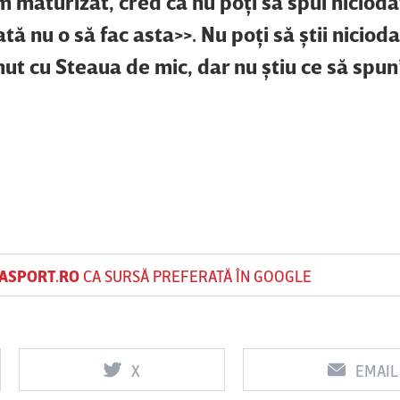
 maturizat, cred că nu poţi să spui nicioda
tă nu o să fac asta>>. Nu poţi să ştii nicioda
inut cu Steaua de mic, dar nu ştiu ce să spun
ASPORT.RO
CA SURSĂ PREFERATĂ ÎN GOOGLE
X
EMAIL