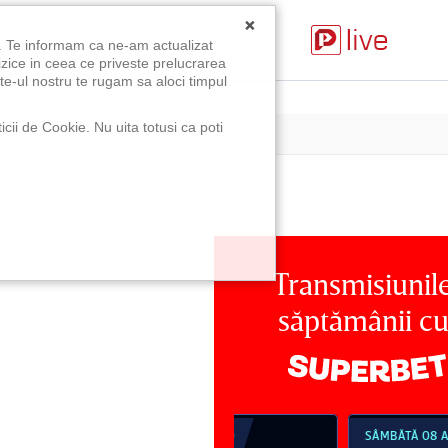
×
u. Te informam ca ne-am actualizat
izice in ceea ce priveste prelucrarea
te-ul nostru te rugam sa aloci timpul
icii de Cookie. Nu uita totusi ca poti
Transmisiunil
săptămânii c
MBĂTĂ 08 AUG, 18:30
SÂMBĂTĂ 08 AUG, 21:30