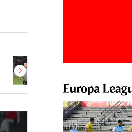
Antonio Folha a fost demis de la
CFR Cluj! Alţi 3 jucători sunt OUT
Europa Leag