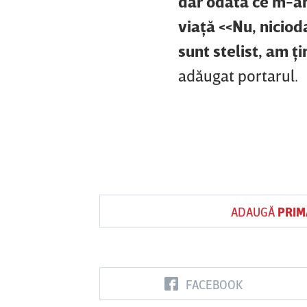
dar odată ce m-am
viaţă <<Nu, nicioda
sunt stelist, am ţ
adăugat portarul.
ADAUGĂ
PRIM
FACEBOOK