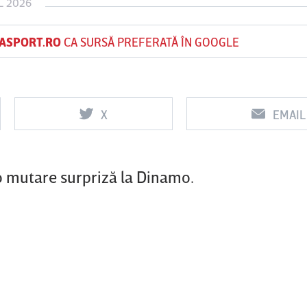
L 2026
ASPORT.RO
CA SURSĂ PREFERATĂ ÎN GOOGLE
Vs
Vs
f
FCSB
UTA Arad
Rapid
X
EMAIL
0
0
o mutare surpriză la Dinamo.