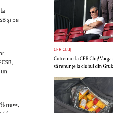
 la
SB şi pe
CFR CLUJ
or,
Cutremur la CFR Cluj! Varga 
 FCSB,
să renunţe la clubul din Gruia 
iun
0% nu>>,