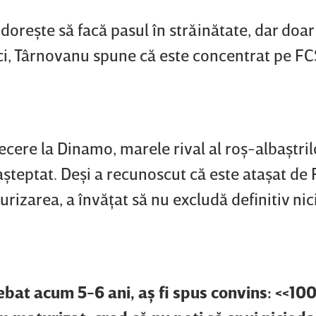
doreşte să facă pasul în străinătate, dar doar
i, Târnovanu spune că este concentrat pe FC
ecere la Dinamo, marele rival al roş-albaştril
şteptat. Deşi a recunoscut că este ataşat de
rizarea, a învăţat să nu excludă definitiv nic
ebat acum 5-6 ani, aş fi spus convins: <<10