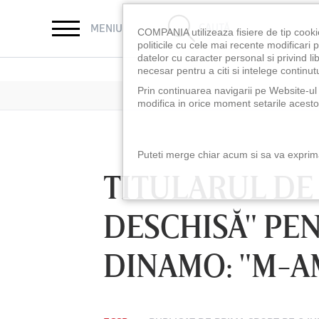
CAUTĂ
MENIU
COMPANIA utilizeaza fisiere de tip cooki
politicile cu cele mai recente modificar
datelor cu caracter personal si privind l
necesar pentru a citi si intelege continutu
Prin continuarea navigarii pe Website-ul n
modifica in orice moment setarile acestor
Puteti merge chiar acum si sa va exprimat
TITULARUL DE 
DESCHISĂ" PE
DINAMO: "M-A
LUNI 10 AUG, 18:30
LUNI 10 AUG, 21:3