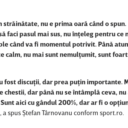
în străinătate, nu e prima oară când o spun
i să faci pasul mai sus, nu înţeleg pentru ce m
ple când va fi momentul potrivit. Până atun
te calm, nu mai sunt nemulţumit, sunt foarte
Au fost discuţii, dar prea puţin importante.
e chestii, dar până nu se întâmplă ceva, nu
 Sunt aici cu gândul 200%, dar ar fi o opţiun
, a spus Ştefan Târnovanu conform sport.ro.