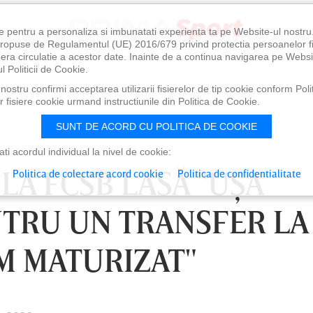
e pentru a personaliza si imbunatati experienta ta pe Website-ul nostr
i propuse de Regulamentul (UE) 2016/679 privind protectia persoanelor f
ibera circulatie a acestor date. Inainte de a continua navigarea pe Websi
l Politicii de Cookie.
ostru confirmi acceptarea utilizarii fisierelor de tip cookie conform Polit
 fisiere cookie urmand instructiunile din Politica de Cookie.
SUNT DE ACORD CU POLITICA DE COOKIE
i acordul individual la nivel de cookie:
LA FCSB LASĂ "UŞA
Politica de colectare acord cookie
Politica de confidentialitate
NTRU UN TRANSFER LA
M MATURIZAT"
0
VINERI 07 AUG, 21:00
SÂ