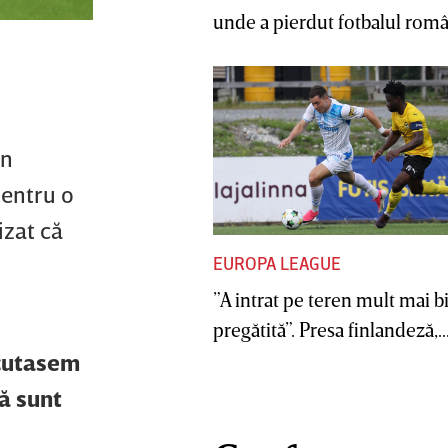
unde a pierdut fotbalul român
un
pentru o
izat că
EUROPA LEAGUE
”A intrat pe teren mult mai b
pregătită”. Presa finlandeză,..
scutasem
că sunt