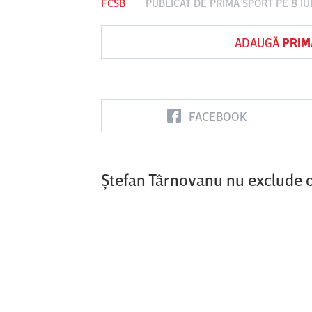
FCSB
PUBLICAT DE
PRIMA SPORT
PE 8 IU
ADAUGĂ
PRIM
Vs
FC Botoşani
Corvinul
Sepsi OSK S
Hunedoara
Gheorghe
FACEBOOK
Ştefan Târnovanu nu exclude 