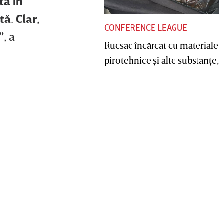
tă în
tă. Clar,
CONFERENCE LEAGUE
”
, a
Rucsac încărcat cu materiale
pirotehnice şi alte substanţe, 