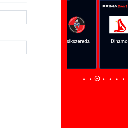
Vs
Vs
Farul
Csikszereda
Dinamo
FC Volunt
Constanţa