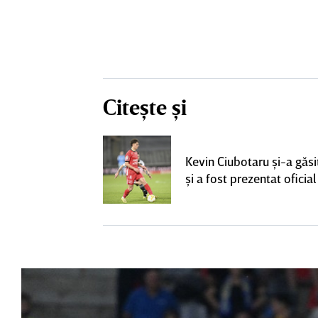
Citește și
ta pentru banca
strul cu
Kevin Ciubotaru şi-a găsi
l a decolat
şi a fost prezentat oficial
gocierile finale