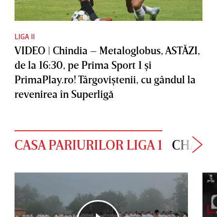
LIGA II
VIDEO | Chindia – Metaloglobus, ASTĂZI,
de la 16:30, pe Prima Sport 1 şi
PrimaPlay.ro! Târgoviştenii, cu gândul la
revenirea în Superligă
CASA PARIURILOR LIGA 1
CHAMP