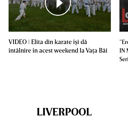
VIDEO | Elita din karate îşi dă
”Er
întâlnire în acest weekend la Vaţa Băi
IN
Ser
LIVERPOOL