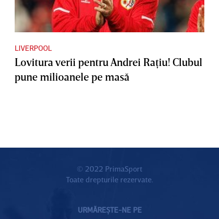
LIVERPOOL
Lovitura verii pentru Andrei Raţiu! Clubul
pune milioanele pe masă
© 2022 PrimaSport
Toate drepturile rezervate.
URMĂREȘTE-NE PE