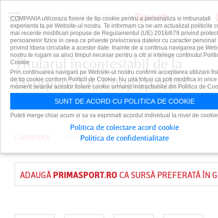
COMPANIA utilizeaza fisiere de tip cookie pentru a personaliza si imbunatati
experienta ta pe Website-ul nostru. Te informam ca ne-am actualizat politicile c
mai recente modificari propuse de Regulamentul (UE) 2016/679 privind protect
persoanelor fizice in ceea ce priveste prelucrarea datelor cu caracter personal 
privind libera circulatie a acestor date. Inainte de a continua navigarea pe Web
nostru te rugam sa aloci timpul necesar pentru a citi si intelege continutul Politi
Titularul incontestabil de la
Cookie.
Prin continuarea navigarii pe Website-ul nostru confirmi acceptarea utilizarii fis
Liverpool, OUT după partida
de tip cookie conform Politicii de Cookie. Nu uita totusi ca poti modifica in orice
moment setarile acestor fisiere cookie urmand instructiunile din Politica de Coo
cu Real Madrid
SUNT DE ACORD CU POLITICA DE COOKIE
Puteti merge chiar acum si sa va exprimati acordul individual la nivel de cookie
Politica de colectare acord cookie
LIVERPOOL
PUBLICAT PE 30 NOV 2024
Politica de confidentialitate
ADAUGĂ
PRIMASPORT.RO
CA SURSĂ PREFERATĂ ÎN 