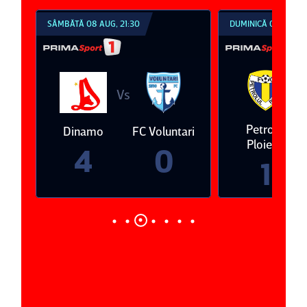
ÂMBĂTĂ 08 AUG, 21:30
DUMINICĂ 09 AUG, 18:30
Vs
Vs
Petrolul
Oţelul Ga
Dinamo
FC Voluntari
Ploieşti
4
0
1
0