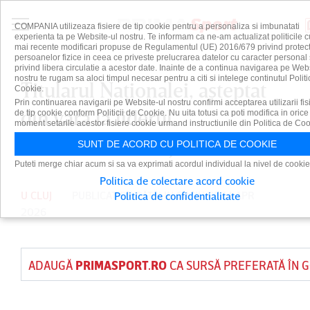
COMPANIA utilizeaza fisiere de tip cookie pentru a personaliza si imbunatati
experienta ta pe Website-ul nostru. Te informam ca ne-am actualizat politicile c
mai recente modificari propuse de Regulamentul (UE) 2016/679 privind protect
persoanelor fizice in ceea ce priveste prelucrarea datelor cu caracter personal 
privind libera circulatie a acestor date. Inainte de a continua navigarea pe Web
nostru te rugam sa aloci timpul necesar pentru a citi si intelege continutul Politi
Titularul Naţionalei, aşteptat
Cookie.
Prin continuarea navigarii pe Website-ul nostru confirmi acceptarea utilizarii fis
din vară la liderul
de tip cookie conform Politicii de Cookie. Nu uita totusi ca poti modifica in orice
moment setarile acestor fisiere cookie urmand instructiunile din Politica de Coo
Universitatea Cluj | EXCLUSIV
SUNT DE ACORD CU POLITICA DE COOKIE
Puteti merge chiar acum si sa va exprimati acordul individual la nivel de cookie
Politica de colectare acord cookie
U CLUJ
PUBLICAT DE
CĂTĂLIN SUCIU
PE 14 APR
Politica de confidentialitate
2026
ADAUGĂ
PRIMASPORT.RO
CA SURSĂ PREFERATĂ ÎN 