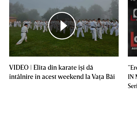
VIDEO | Elita din karate îşi dă
”Er
întâlnire în acest weekend la Vaţa Băi
IN
Ser