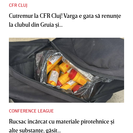
CFR CLUJ
Cutremur la CFR Cluj! Varga e gata să renunţe
la clubul din Gruia şi...
CONFERENCE LEAGUE
Rucsac încărcat cu materiale pirotehnice şi
alte substanţe, găsit...