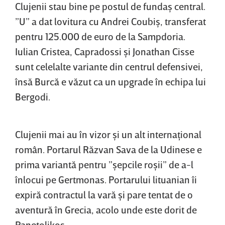
Clujenii stau bine pe postul de fundaş central.
”U” a dat lovitura cu Andrei Coubiş, transferat
pentru 125.000 de euro de la Sampdoria.
Iulian Cristea, Capradossi şi Jonathan Cisse
sunt celelalte variante din centrul defensivei,
însă Burcă e văzut ca un upgrade în echipa lui
Bergodi.
Clujenii mai au în vizor şi un alt internaţional
român. Portarul Răzvan Sava de la Udinese e
prima variantă pentru ”şepcile roşii” de a-l
înlocui pe Gertmonas. Portarului lituanian îi
expiră contractul la vară şi pare tentat de o
aventură în Grecia, acolo unde este dorit de
Panetolikos.