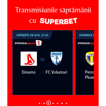
Transmisiunile săptămânii
cu
ĂTĂ 08 AUG, 21:30
DUMINICĂ 09 AUG, 18:30
Vs
Vs
Dinamo
FC Voluntari
Petrolul
Oţelul Galaţ
Ploieşti