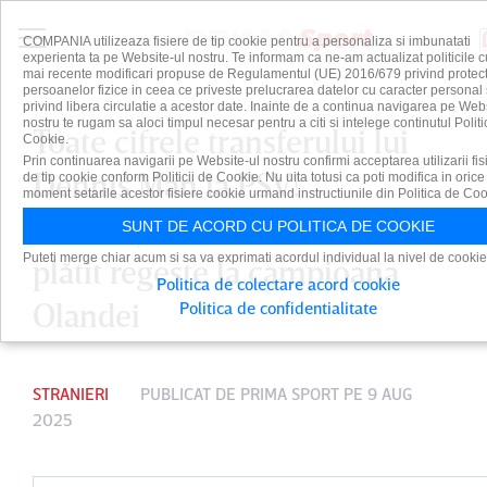
COMPANIA utilizeaza fisiere de tip cookie pentru a personaliza si imbunatati
experienta ta pe Website-ul nostru. Te informam ca ne-am actualizat politicile c
mai recente modificari propuse de Regulamentul (UE) 2016/679 privind protect
persoanelor fizice in ceea ce priveste prelucrarea datelor cu caracter personal 
privind libera circulatie a acestor date. Inainte de a continua navigarea pe Web
nostru te rugam sa aloci timpul necesar pentru a citi si intelege continutul Politi
Toate cifrele transferului lui
Cookie.
Prin continuarea navigarii pe Website-ul nostru confirmi acceptarea utilizarii fis
Dennis Man la PSV!
de tip cookie conform Politicii de Cookie. Nu uita totusi ca poti modifica in orice
moment setarile acestor fisiere cookie urmand instructiunile din Politica de Coo
Internaţionalul român va fi
SUNT DE ACORD CU POLITICA DE COOKIE
Puteti merge chiar acum si sa va exprimati acordul individual la nivel de cookie
plătit regeşte la campioana
Politica de colectare acord cookie
Olandei
Politica de confidentialitate
STRANIERI
PUBLICAT DE
PRIMA SPORT
PE 9 AUG
2025