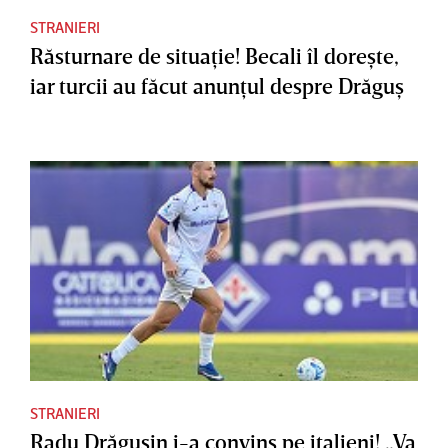
STRANIERI
Răsturnare de situaţie! Becali îl doreşte,
iar turcii au făcut anunţul despre Drăguş
STRANIERI
Radu Drăguşin i-a convins pe italieni! „Va