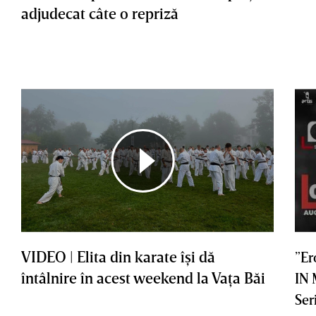
adjudecat câte o repriză
VIDEO | Elita din karate îşi dă
”Er
întâlnire în acest weekend la Vaţa Băi
IN
Ser