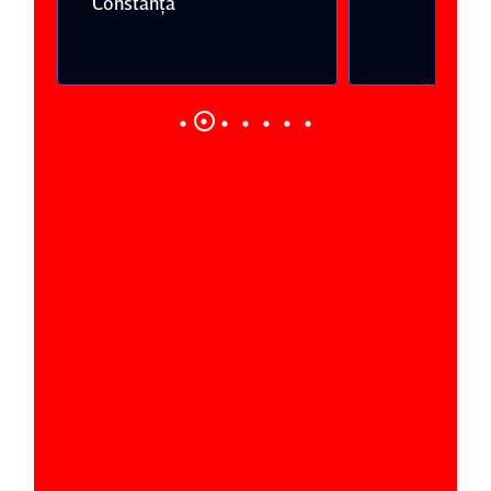
Ploieşti