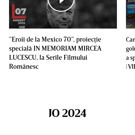
”Eroii de la Mexico 70”, proiecţie
Cam
specială IN MEMORIAM MIRCEA
gol
LUCESCU, la Serile Filmului
a s
Românesc
| V
JO 2024