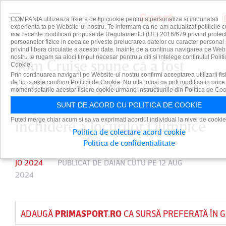
COMPANIA utilizeaza fisiere de tip cookie pentru a personaliza si imbunatati
experienta ta pe Website-ul nostru. Te informam ca ne-am actualizat politicile c
mai recente modificari propuse de Regulamentul (UE) 2016/679 privind protect
persoanelor fizice in ceea ce priveste prelucrarea datelor cu caracter personal 
privind libera circulatie a acestor date. Inainte de a continua navigarea pe Web
nostru te rugam sa aloci timpul necesar pentru a citi si intelege continutul Politi
Tom Cruise spune că a fost
Cookie.
Prin continuarea navigarii pe Website-ul nostru confirmi acceptarea utilizarii fis
foarte fericit pentru că a fost
de tip cookie conform Politicii de Cookie. Nu uita totusi ca poti modifica in orice
moment setarile acestor fisiere cookie urmand instructiunile din Politica de Coo
implicat în ceremonia de
SUNT DE ACORD CU POLITICA DE COOKIE
Puteti merge chiar acum si sa va exprimati acordul individual la nivel de cookie
închidere a Jocurilor Olimpice
Politica de colectare acord cookie
Politica de confidentialitate
JO 2024
PUBLICAT DE
DAIAN CUTU
PE 12 AUG
2024
ADAUGĂ
PRIMASPORT.RO
CA SURSĂ PREFERATĂ ÎN 