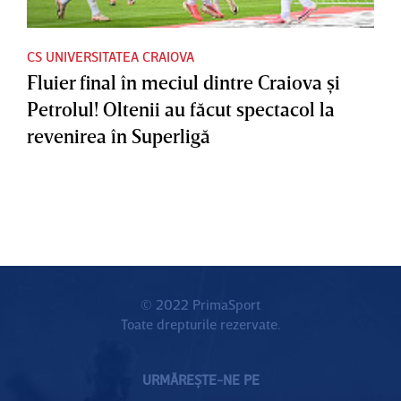
CS UNIVERSITATEA CRAIOVA
Fluier final în meciul dintre Craiova şi
Petrolul! Oltenii au făcut spectacol la
revenirea în Superligă
© 2022 PrimaSport
Toate drepturile rezervate.
URMĂREȘTE-NE PE