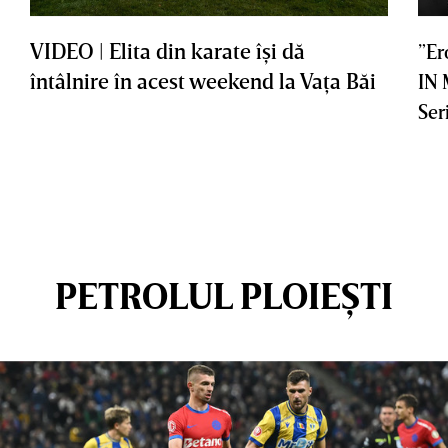
VIDEO | Elita din karate îşi dă
”Er
întâlnire în acest weekend la Vaţa Băi
IN
Ser
PETROLUL PLOIEȘTI