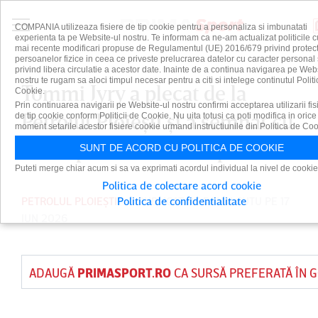
COMPANIA utilizeaza fisiere de tip cookie pentru a personaliza si imbunatati
experienta ta pe Website-ul nostru. Te informam ca ne-am actualizat politicile c
mai recente modificari propuse de Regulamentul (UE) 2016/679 privind protect
persoanelor fizice in ceea ce priveste prelucrarea datelor cu caracter personal 
privind libera circulatie a acestor date. Inainte de a continua navigarea pe Web
nostru te rugam sa aloci timpul necesar pentru a citi si intelege continutul Politi
Tommi Jyry a plecat de la
Cookie.
Prin continuarea navigarii pe Website-ul nostru confirmi acceptarea utilizarii fis
Petrolul Ploieşti şi a semnat cu
de tip cookie conform Politicii de Cookie. Nu uita totusi ca poti modifica in orice
moment setarile acestor fisiere cookie urmand instructiunile din Politica de Coo
o campioană din Europa
SUNT DE ACORD CU POLITICA DE COOKIE
Puteti merge chiar acum si sa va exprimati acordul individual la nivel de cookie
Politica de colectare acord cookie
PETROLUL PLOIEȘTI
Politica de confidentialitate
PUBLICAT DE
DAIAN CUTU
PE 17
IUN 2026
ADAUGĂ
PRIMASPORT.RO
CA SURSĂ PREFERATĂ ÎN 