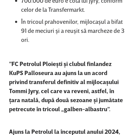
700.000 de euro e cota lui Jyry, conform
celor de la Transfermarkt.
În tricoul prahovenilor, mijlocaşul a bifat
91 de meciuri şi a reuşit să marcheze de 3
ori.
”FC Petrolul Ploieşti şi clubul finlandez
KuPS Palloseura au ajuns la un acord
privind transferul definitiv al mijlocaşului
Tommi Jyry, cel care va reveni, astfel, în
ţara natală, după două sezoane şi jumătate
petrecute în tricoul „galben-albastru”.
Ajuns la Petrolul la începutul anului 2024,