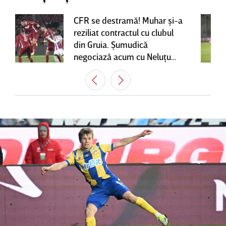
CFR se destramă! Muhar şi-a
reziliat contractul cu clubul
din Gruia. Şumudică
negociază acum cu Neluţu
Varga, care mai are o
variantă pentru banca tehnică
| EXCLUSIV