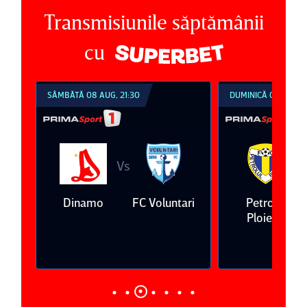
Transmisiunile săptămânii
cu
SÂMBĂTĂ 08 AUG, 21:30
DUMINICĂ 09 AUG, 1
Vs
V
eda
Dinamo
FC Voluntari
Petrolul
Ploieşti