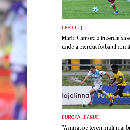
CFR CLUJ
Mario Camora a încercat să e
unde a pierdut fotbalul român
EUROPA LEAGUE
”A intrat pe teren mult mai b