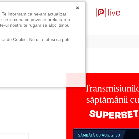
×
u. Te informam ca ne-am actualizat
izice in ceea ce priveste prelucrarea
te-ul nostru te rugam sa aloci timpul
icii de Cookie. Nu uita totusi ca poti
Transmisiunil
săptămânii c
MBĂTĂ 08 AUG, 18:30
SÂMBĂTĂ 08 AUG, 21:30