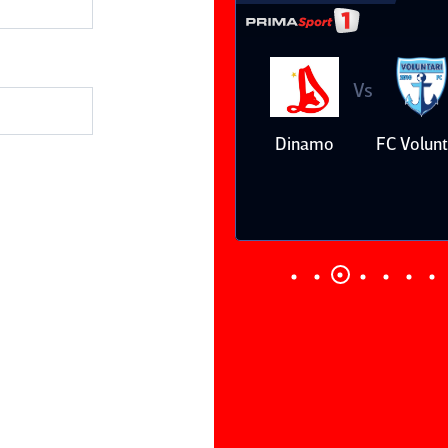
Vs
Vs
Farul
Csikszereda
Dinamo
FC Volunt
Constanţa