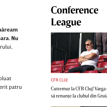
Conference
League
urmăream
oara. Nu
rului,
oluat
CFR CLUJ
erit patru
Cutremur la CFR Cluj! Varga 
să renunţe la clubul din Gruia 