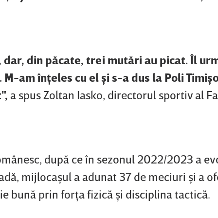
dar, din păcate, trei mutări au picat. Îl 
 M-am înţeles cu el şi s-a dus la Poli Timiş
t",
a spus Zoltan Iasko, directorul sportiv al Fa
românesc, după ce în sezonul 2022/2023 a ev
adă, mijlocaşul a adunat 37 de meciuri şi a of
 bună prin forţa fizică şi disciplina tactică.