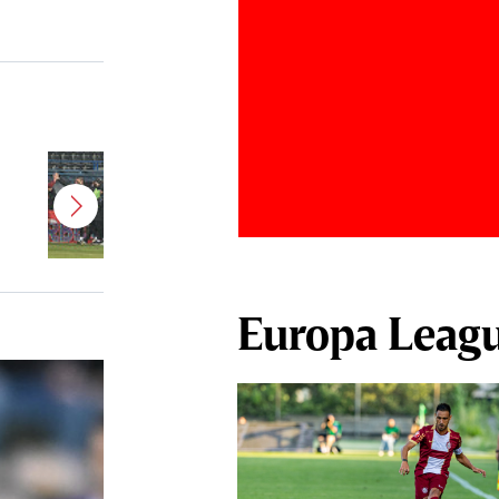
Jucătorul dorit de Pancu în
Giuleşti vrea să rupă contractul cu
CFR Cluj: ”A făcut notificare la
club”
Europa Leag