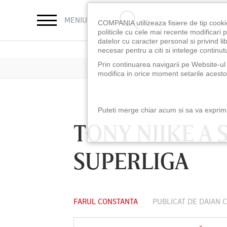
CAUTĂ
MENIU
COMPANIA utilizeaza fisiere de tip cooki
politicile cu cele mai recente modificar
datelor cu caracter personal si privind l
necesar pentru a citi si intelege continutu
Prin continuarea navigarii pe Website-ul n
modifica in orice moment setarile acestor
Puteti merge chiar acum si sa va exprimat
TONY NJIKE A 
SUPERLIGA
FARUL CONSTANTA
PUBLICAT DE
DAIAN 
LUNI 10 AUG, 18:30
LUNI 10 AUG, 21:3