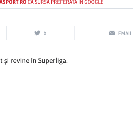
ASPORT.RO
CA SURSĂ PREFERATĂ ÎN GOOGLE
Vs
Vs
X
EMAIL
f
FCSB
UTA Arad
Rapid
 şi revine în Superliga.