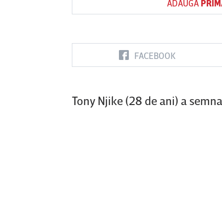
ADAUGĂ
PRIM
Vs
FACEBOOK
FC Botoşani
Corvinul
Sepsi OSK S
Hunedoara
Gheorghe
Tony Njike (28 de ani) a semnat