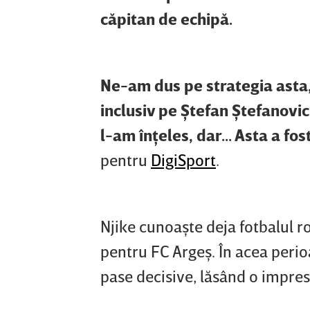
căpitan de echipă.
Ne-am dus pe strategia asta, 
inclusiv pe Ştefan Ştefanovic.
l-am înţeles, dar... Asta a fos
pentru
DigiSport
.
Njike cunoaşte deja fotbalul 
pentru FC Argeş. În acea perio
pase decisive, lăsând o impresie