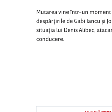
Mutarea vine într-un moment î
despărţirile de Gabi Iancu şi J
situaţia lui Denis Alibec, ataca
conducere.