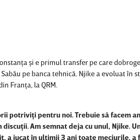
onstanţa şi e primul transfer pe care dobrogen
iu Sabău pe banca tehnică. Njike a evoluat în 
 din Franţa, la QRM.
ii potriviţi pentru noi. Trebuie să facem 
 discuţii. Am semnat deja cu unul, Njike. U
, a jucat în ultimii 3 ani toate meciurile, a 