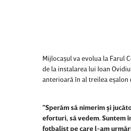
Mijlocaşul va evolua la Farul C
de la instalarea lui Ioan Ovid
anterioară în al treilea eşalon
"Sperăm să nimerim şi jucător
eforturi, să vedem. Suntem în
fotbalist pe care l-am urmărit