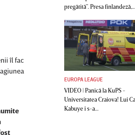
pregătită”. Presa finlandeză,..
ii îl fac
stagiunea
EUROPA LEAGUE
VIDEO | Panică la KuPS -
Universitatea Craiova! Lui C
Kabuye i s-a...
anumite
n
fost