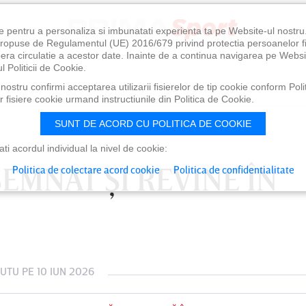
e pentru a personaliza si imbunatati experienta ta pe Website-ul nostr
i propuse de Regulamentul (UE) 2016/679 privind protectia persoanelor f
ibera circulatie a acestor date. Inainte de a continua navigarea pe Websi
l Politicii de Cookie.
ostru confirmi acceptarea utilizarii fisierelor de tip cookie conform Polit
 fisiere cookie urmand instructiunile din Politica de Cookie.
SUNT DE ACORD CU POLITICA DE COOKIE
i acordul individual la nivel de cookie:
SEMNAT ŞI REVINE ÎN
Politica de colectare acord cookie
Politica de confidentialitate
CUTU
PE 10 IUN 2026
0
VINERI 07 AUG, 21:00
SÂ