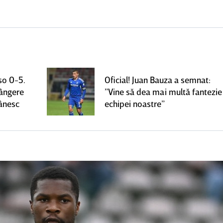
so 0-5.
Oficial! Juan Bauza a semnat:
rângere
”Vine să dea mai multă fantezie
mânesc
echipei noastre”