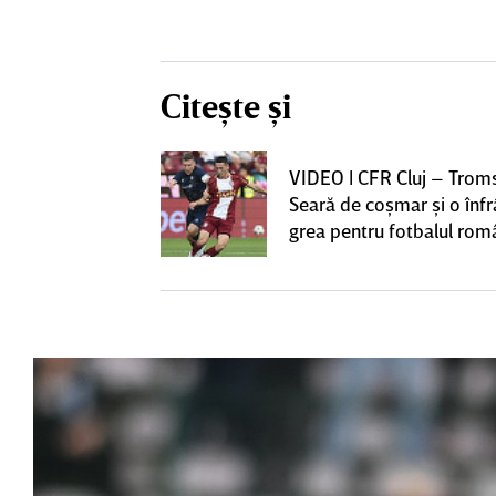
Citește și
iversitatea
VIDEO | CFR Cluj – Trom
pioana României
Seară de coşmar şi o înf
 iniţiativa în
grea pentru fotbalul ro