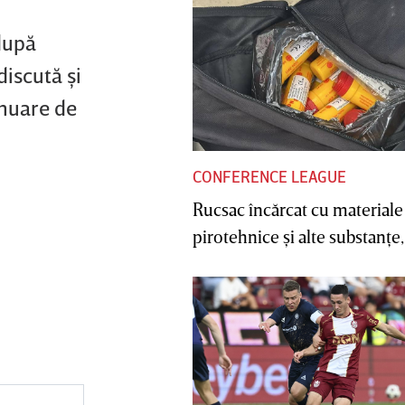
după
discută şi
tinuare de
CONFERENCE LEAGUE
Rucsac încărcat cu materiale
pirotehnice şi alte substanţe, 