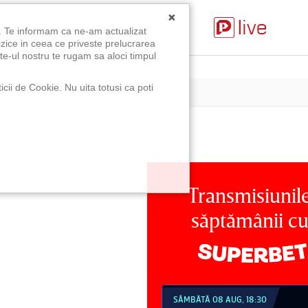
×
u. Te informam ca ne-am actualizat
izice in ceea ce priveste prelucrarea
te-ul nostru te rugam sa aloci timpul
icii de Cookie. Nu uita totusi ca poti
Transmisiunil
săptămânii c
MBĂTĂ 08 AUG, 18:30
SÂMBĂTĂ 08 AUG, 21:30