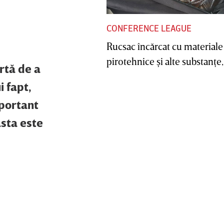
CONFERENCE LEAGUE
Rucsac încărcat cu materiale
pirotehnice şi alte substanţe, 
rtă de a
i fapt,
mportant
asta este