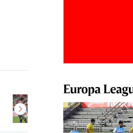
Europa Leag
Se prevede un „război” între
Jayson Papeau şi suporterii lui
UTA! Fanii arădeni au fost scoşi
din sărite de ce a făcut francezul
la finalul meciului cu Rapid: „Un