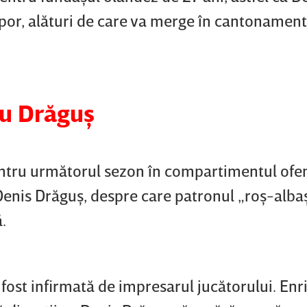
or, alături de care va merge în cantonament
ru Drăguş
entru următorul sezon în compartimentul ofen
 Denis Drăguş, despre care patronul „roş-albaş
.
 fost infirmată de impresarul jucătorului. Enr