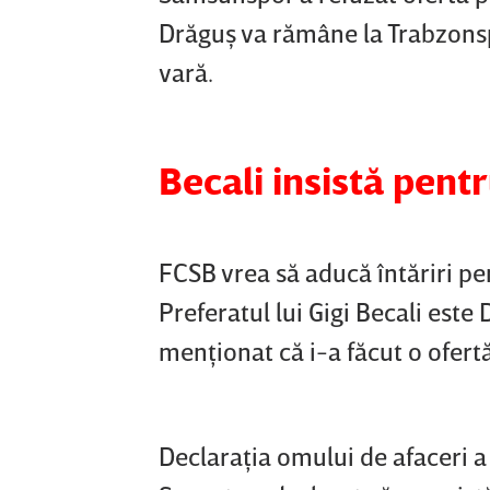
Drăguş va rămâne la Trabzonsp
vară.
Becali insistă pent
FCSB vrea să aducă întăriri p
Preferatul lui Gigi Becali este
menţionat că i-a făcut o ofertă
Declaraţia omului de afaceri a