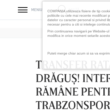
CAUTĂ
MENIU
COMPANIA utilizeaza fisiere de tip cooki
politicile cu cele mai recente modificar
datelor cu caracter personal si privind l
necesar pentru a citi si intelege continutu
Prin continuarea navigarii pe Website-ul n
modifica in orice moment setarile acestor
Puteti merge chiar acum si sa va exprimat
TRANSFER RAT
DRĂGUŞ! INT
RĂMÂNE PENT
TRABZONSPO
LUNI 10 AUG, 18:30
LUNI 10 AUG, 21:3