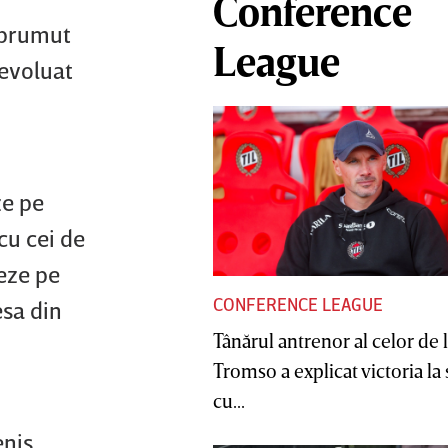
Conference
mprumut
League
 evoluat
ze pe
cu cei de
eze pe
CONFERENCE LEAGUE
esa din
Tânărul antrenor al celor de 
Tromso a explicat victoria la
cu...
enis