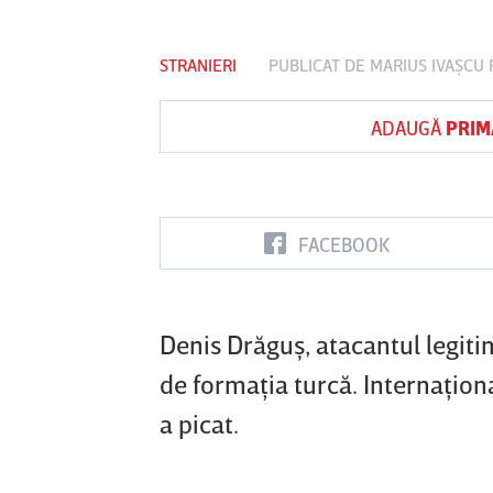
STRANIERI
PUBLICAT DE
MARIUS IVAŞCU
P
Vs
ADAUGĂ
PRIM
FC Botoşani
Corvinul
Sepsi OSK S
Hunedoara
Gheorghe
FACEBOOK
Denis Drăguş, atacantul legit
de formaţia turcă. Internaţio
a picat.