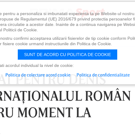
e pentru a personaliza si imbunatati experienta ta pe Website-ul nostr
i propuse de Regulamentul (UE) 2016/679 privind protectia persoanelor f
ibera circulatie a acestor date. Inainte de a continua navigarea pe Websi
l Politicii de Cookie.
ostru confirmi acceptarea utilizarii fisierelor de tip cookie conform Polit
 fisiere cookie urmand instructiunile din Politica de Cookie.
SUNT DE ACORD CU POLITICA DE COOKIE
i acordul individual la nivel de cookie:
AT PENTRU DENIS
Politica de colectare acord cookie
Politica de confidentialitate
ERNAŢIONALUL ROMÂN
RU MOMENT LA
R
0
VINERI 07 AUG, 21:00
SÂ