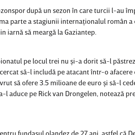
abzonspor după un sezon în care turcii l-au î
rima parte a stagiunii internaţionalul român a
n iarnă să meargă la Gaziantep.
onatul pe locul trei nu şi-a dorit să-l păstre
cercat să-l includă pe atacant într-o afacere 
rut să ofere 3.5 milioane de euro şi să-l ced
a-l aduce pe Rick van Drongelen, notează pr
ntru fundaşul olandez de 27 ani, astfel că D