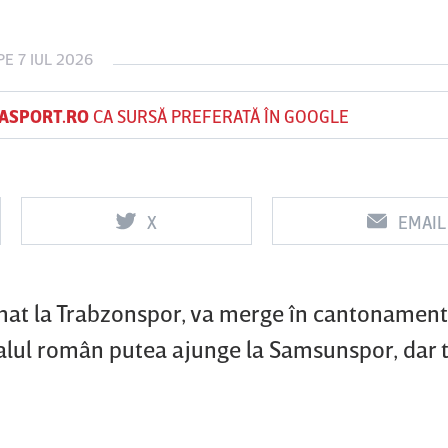
E 7 IUL 2026
Vs
Vs
ASPORT.RO
CA SURSĂ PREFERATĂ ÎN GOOGLE
f
FCSB
UTA Arad
Rapid
0
0
X
EMAIL
imat la Trabzonspor, va merge în cantonament 
nalul român putea ajunge la Samsunspor, dar 