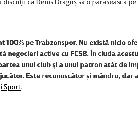
ă discuţii ca Denis Drăguş să o părăsească pe
t 100% pe Trabzonspor. Nu există nicio ofe
tă negocieri active cu FCSB. În ciuda acestu
 partea unui club şi a unui patron atât de i
jucător. Este recunoscător şi mândru, dar 
i Sport
.