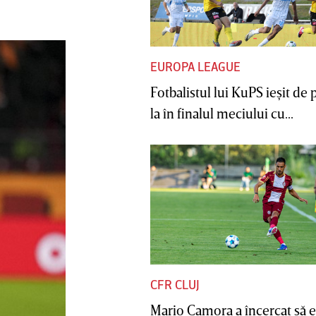
gest pe care nu îl putem accepta”
EUROPA LEAGUE
Fotbalistul lui KuPS ieşit de 
la în finalul meciului cu...
CFR CLUJ
Mario Camora a încercat să e