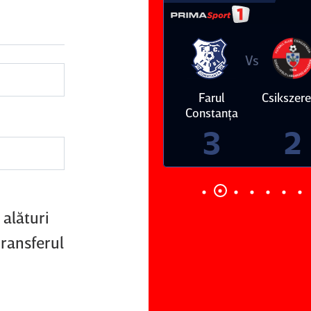
Vs
Vs
Farul
Csikszereda
Dinamo
FC Volunt
Constanţa
4
0
3
2
alături
transferul