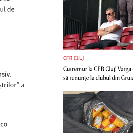
ul de
CFR CLUJ
Cutremur la CFR Cluj! Varga 
siv.
să renunţe la clubul din Gruia 
trilor” a
ico