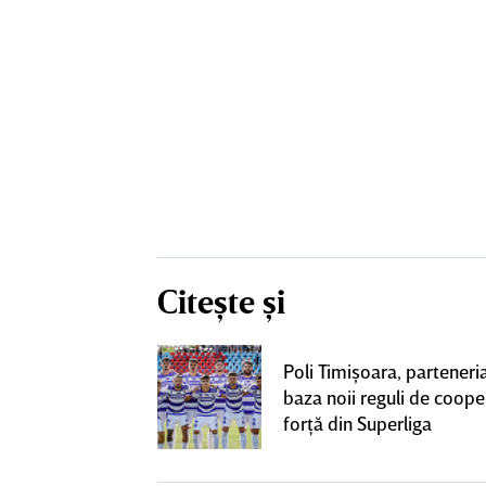
Citește și
toţii fanii o
Poli Timişoara, parteneria
rescu a vorbit
baza noii reguli de coope
la FCSB: „Sunt
forţă din Superliga