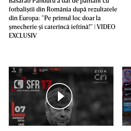
Basarab Panduru a dat de pământ cu
fotbaliştii din România după rezultatele
din Europa: ”Pe primul loc doar la
şmecherie şi caterincă ieftină!” | VIDEO
EXCLUSIV