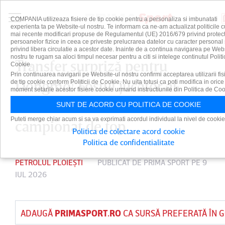
COMPANIA utilizeaza fisiere de tip cookie pentru a personaliza si imbunatati
experienta ta pe Website-ul nostru. Te informam ca ne-am actualizat politicile c
mai recente modificari propuse de Regulamentul (UE) 2016/679 privind protect
persoanelor fizice in ceea ce priveste prelucrarea datelor cu caracter personal 
privind libera circulatie a acestor date. Inainte de a continua navigarea pe Web
nostru te rugam sa aloci timpul necesar pentru a citi si intelege continutul Politi
Transfer surpriză pentru
Cookie.
Prin continuarea navigarii pe Website-ul nostru confirmi acceptarea utilizarii fis
Dongmo! Fostul jucător al
de tip cookie conform Politicii de Cookie. Nu uita totusi ca poti modifica in orice
moment setarile acestor fisiere cookie urmand instructiunile din Politica de Coo
Petrolului a semnat într-un
SUNT DE ACORD CU POLITICA DE COOKIE
Puteti merge chiar acum si sa va exprimati acordul individual la nivel de cookie
campionat de top
Politica de colectare acord cookie
Politica de confidentialitate
PETROLUL PLOIEȘTI
PUBLICAT DE
PRIMA SPORT
PE 9
IUL 2026
ADAUGĂ
PRIMASPORT.RO
CA SURSĂ PREFERATĂ ÎN 