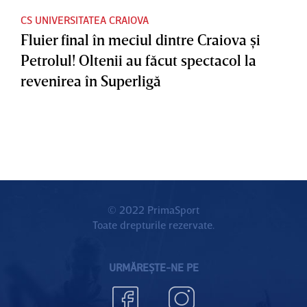
CS UNIVERSITATEA CRAIOVA
Fluier final în meciul dintre Craiova şi
Petrolul! Oltenii au făcut spectacol la
revenirea în Superligă
© 2022 PrimaSport
Toate drepturile rezervate.
URMĂREȘTE-NE PE