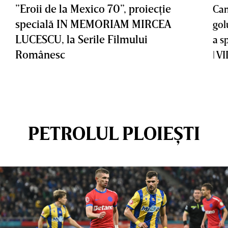
”Eroii de la Mexico 70”, proiecţie
Cam
specială IN MEMORIAM MIRCEA
gol
LUCESCU, la Serile Filmului
a s
Românesc
| V
PETROLUL PLOIEȘTI