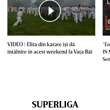
VIDEO | Elita din karate îşi dă
”Er
întâlnire în acest weekend la Vaţa Băi
IN
Ser
SUPERLIGA