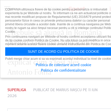
COMPANIA utilizeaza fisiere de tip cookie pentru a personaliza si imbunatati
experienta ta pe Website-ul nostru. Te informam ca ne-am actualizat politicile c
mai recente modificari propuse de Regulamentul (UE) 2016/679 privind protect
persoanelor fizice in ceea ce priveste prelucrarea datelor cu caracter personal 
privind libera circulatie a acestor date. Inainte de a continua navigarea pe Web
nostru te rugam sa aloci timpul necesar pentru a citi si intelege continutul Politi
„Trebuie să ajungă în România
Cookie.
Prin continuarea navigarii pe Website-ul nostru confirmi acceptarea utilizarii fis
pentru a semna contractul”!
de tip cookie conform Politicii de Cookie. Nu uita totusi ca poti modifica in orice
moment setarile acestor fisiere cookie urmand instructiunile din Politica de Coo
Conducerea CFR-ului a
SUNT DE ACORD CU POLITICA DE COOKIE
Puteti merge chiar acum si sa va exprimati acordul individual la nivel de cookie
explicat cum a fost ales
Politica de colectare acord cookie
Antonio Folha
Politica de confidentialitate
SUPERLIGA
PUBLICAT DE
MARIUS IVAŞCU
PE 11 IUN
2026