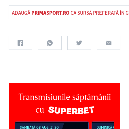
ADAUGĂ
PRIMASPORT.RO
CA SURSĂ PREFERATĂ ÎN 
Transmisiunile săptămânii
cu
SÂMBĂTĂ 08 AUG, 21:30
DUMINICĂ 09 AUG, 1