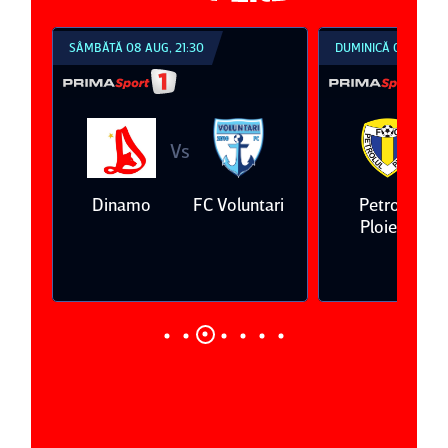
SÂMBĂTĂ 08 AUG, 21:30
DUMINICĂ 09 AUG, 1
Vs
V
eda
Dinamo
FC Voluntari
Petrolul
Ploieşti