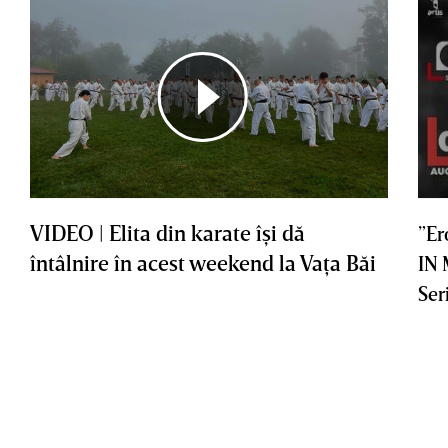
VIDEO | Elita din karate îşi dă
”Er
întâlnire în acest weekend la Vaţa Băi
IN
Ser