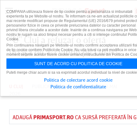
COMPANIA utilizeaza fisiere de tip cookie pentru a personaliza si imbunatati
experienta ta pe Website-ul nostru. Te informam ca ne-am actualizat politicile c
mai recente modificari propuse de Regulamentul (UE) 2016/679 privind protect
persoanelor fizice in ceea ce priveste prelucrarea datelor cu caracter personal 
privind libera circulatie a acestor date. Inainte de a continua navigarea pe Web
nostru te rugam sa aloci timpul necesar pentru a citi si intelege continutul Politi
"U" Cluj a refuzat o ofertă
Cookie.
Prin continuarea navigarii pe Website-ul nostru confirmi acceptarea utilizarii fis
uriaşă de a-l vinde pe Lukic!
de tip cookie conform Politicii de Cookie. Nu uita totusi ca poti modifica in orice
moment setarile acestor fisiere cookie urmand instructiunile din Politica de Coo
Radu Constantea a anunţat tot
SUNT DE ACORD CU POLITICA DE COOKIE
Puteti merge chiar acum si sa va exprimati acordul individual la nivel de cookie
Politica de colectare acord cookie
U CLUJ
PUBLICAT DE
SERGIU CRĂCIUN
PE 30 MAI
Politica de confidentialitate
2026
ADAUGĂ
PRIMASPORT.RO
CA SURSĂ PREFERATĂ ÎN 