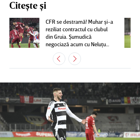
Citește și
CFR se destramă! Muhar şi-a
reziliat contractul cu clubul
din Gruia. Şumudică
negociază acum cu Neluţu
Varga, care mai are o
variantă pentru banca tehnică
| EXCLUSIV