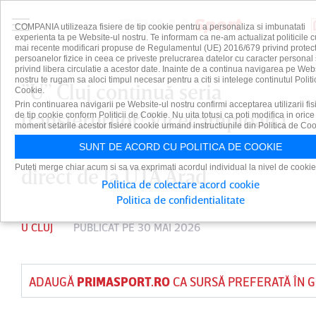
COMPANIA utilizeaza fisiere de tip cookie pentru a personaliza si imbunatati
experienta ta pe Website-ul nostru. Te informam ca ne-am actualizat politicile c
mai recente modificari propuse de Regulamentul (UE) 2016/679 privind protect
persoanelor fizice in ceea ce priveste prelucrarea datelor cu caracter personal 
privind libera circulatie a acestor date. Inainte de a continua navigarea pe Web
nostru te rugam sa aloci timpul necesar pentru a citi si intelege continutul Politi
”U” Cluj continuă seria
Cookie.
Prin continuarea navigarii pe Website-ul nostru confirmi acceptarea utilizarii fis
transferurilor! Vicecampioana
de tip cookie conform Politicii de Cookie. Nu uita totusi ca poti modifica in orice
moment setarile acestor fisiere cookie urmand instructiunile din Politica de Coo
României a adus un titular
SUNT DE ACORD CU POLITICA DE COOKIE
Puteti merge chiar acum si sa va exprimati acordul individual la nivel de cookie
direct de la UTA Arad
Politica de colectare acord cookie
Politica de confidentialitate
U CLUJ
PUBLICAT PE 30 MAI 2026
ADAUGĂ
PRIMASPORT.RO
CA SURSĂ PREFERATĂ ÎN 