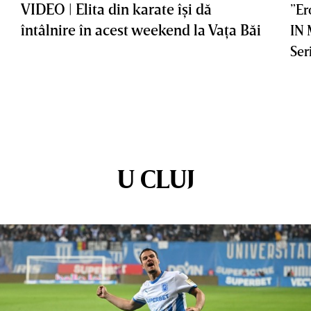
VIDEO | Elita din karate îşi dă
”Er
întâlnire în acest weekend la Vaţa Băi
IN
Ser
U CLUJ