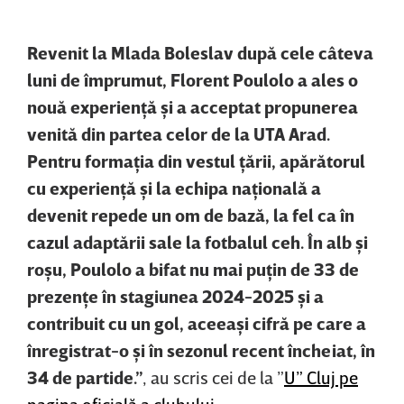
Revenit la Mlada Boleslav după cele câteva
luni de împrumut, Florent Poulolo a ales o
nouă experienţă şi a acceptat propunerea
venită din partea celor de la UTA Arad.
Pentru formaţia din vestul ţării, apărătorul
cu experienţă şi la echipa naţională a
devenit repede un om de bază, la fel ca în
cazul adaptării sale la fotbalul ceh. În alb şi
roşu, Poulolo a bifat nu mai puţin de 33 de
prezenţe în stagiunea 2024-2025 şi a
contribuit cu un gol, aceeaşi cifră pe care a
înregistrat-o şi în sezonul recent încheiat, în
34 de partide.”
, au scris cei de la ”
U” Cluj pe
pagina oficială a clubului.