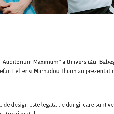
a ”Auditorium Maximum” a Universităţii Babe
Ştefan Lefter şi Mamadou Thiam au prezentat 
de design este legată de dungi, care sunt ver
nate orizontal.