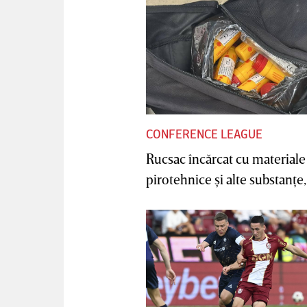
CONFERENCE LEAGUE
Rucsac încărcat cu materiale
pirotehnice şi alte substanţe, 