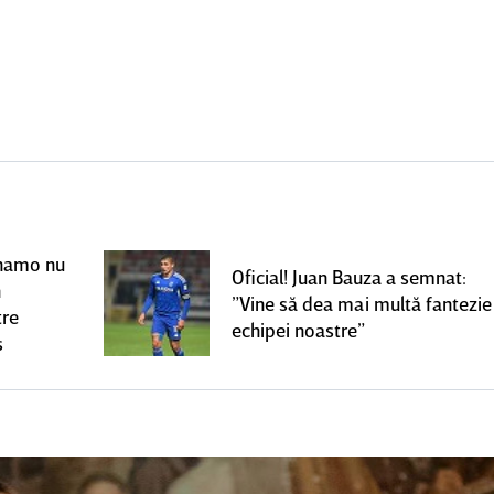
Dinamo nu
Oficial! Juan Bauza a semnat:
n
”Vine să dea mai multă fantezie
tre
echipei noastre”
s