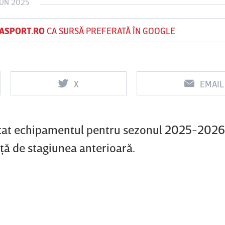
IUN 2025
ASPORT.RO
CA SURSĂ PREFERATĂ ÎN GOOGLE
Vs
Vs
d
Rapid
Farul
Csikszereda
Constanţa
X
EMAIL
entat echipamentul pentru sezonul 2025-2026
aţă de stagiunea anterioară.