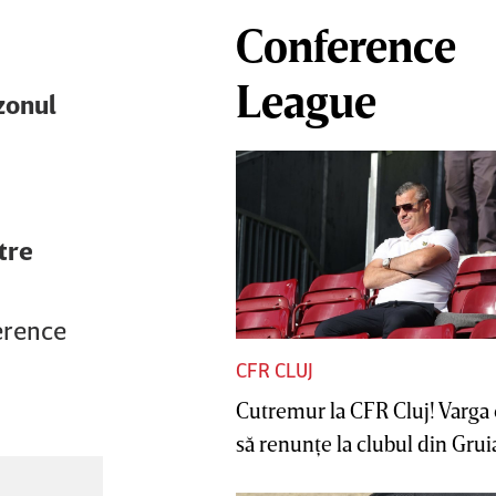
Conference
League
zonul
tre
erence
CFR CLUJ
Cutremur la CFR Cluj! Varga 
să renunţe la clubul din Gruia 