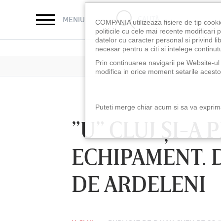
CAUTĂ
MENIU
COMPANIA utilizeaza fisiere de tip cooki
politicile cu cele mai recente modificar
datelor cu caracter personal si privind l
necesar pentru a citi si intelege continutu
Prin continuarea navigarii pe Website-ul n
modifica in orice moment setarile acestor
Puteti merge chiar acum si sa va exprimat
”U” CLUJ ŞI-A
ECHIPAMENT. 
DE ARDELENI
LUNI 10 AUG, 21:30
VINERI 07 AUG,