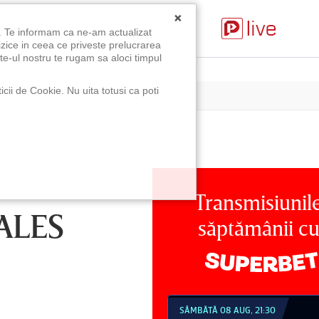
×
u. Te informam ca ne-am actualizat
izice in ceea ce priveste prelucrarea
te-ul nostru te rugam sa aloci timpul
icii de Cookie. Nu uita totusi ca poti
Transmisiunil
ALES
săptămânii c
SÂMBĂTĂ 08 AUG, 21:30
DUMINICĂ 09 AUG, 18:30