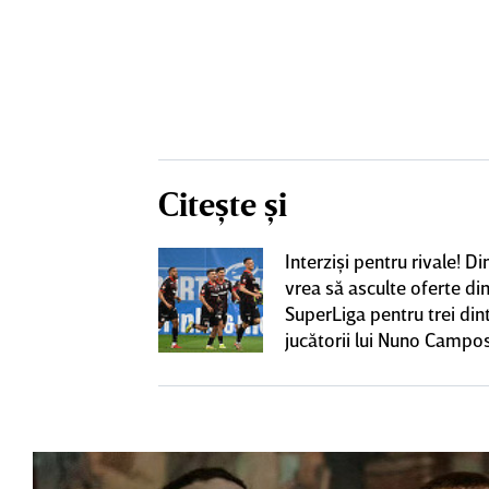
Citește și
iversitatea
Interzişi pentru rivale! 
pioana României
vrea să asculte oferte di
 iniţiativa în
SuperLiga pentru trei din
jucătorii lui Nuno Campo