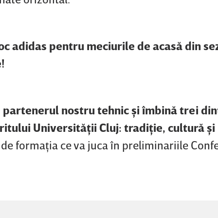
joc adidas pentru meciurile de acasă din se
!
 partenerul nostru tehnic şi îmbină trei din
itului Universităţii Cluj: tradiţie, cultură şi
e formaţia ce va juca în preliminariile Conf