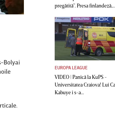
pregătită”. Presa finlandeză,..
ş-Bolyai
EUROPA LEAGUE
noile
VIDEO | Panică la KuPS -
Universitatea Craiova! Lui C
Kabuye i s-a...
ticale.