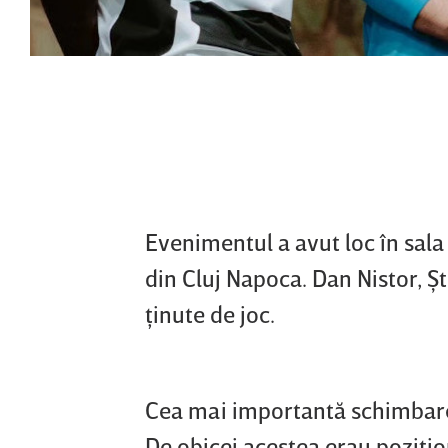
Evenimentul a avut loc în sal
din Cluj Napoca. Dan Nistor, 
ţinute de joc.
Cea mai importantă schimbare 
De obicei acestea erau poziţio