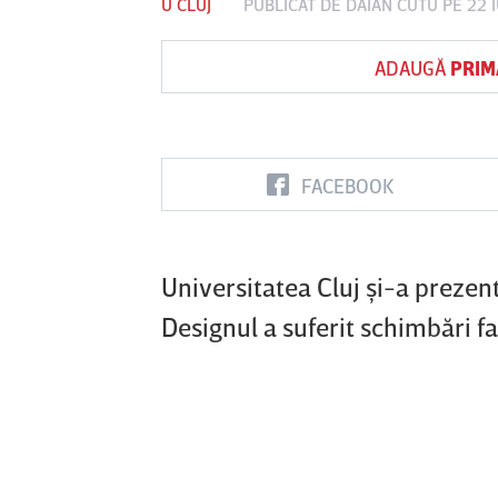
U CLUJ
PUBLICAT DE
DAIAN CUTU
PE 22 
ADAUGĂ
PRIM
Vs
inul
Sepsi OSK Sf
FCSB
UTA Ara
doara
Gheorghe
FACEBOOK
Universitatea Cluj şi-a prez
Designul a suferit schimbări f