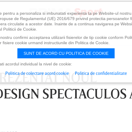
e pentru a personaliza si imbunatati experienta ta pe Website-ul nostr
i propuse de Regulamentul (UE) 2016/679 privind protectia persoanelor f
ibera circulatie a acestor date. Inainte de a continua navigarea pe Websi
l Politicii de Cookie.
ostru confirmi acceptarea utilizarii fisierelor de tip cookie conform Polit
 fisiere cookie urmand instructiunile din Politica de Cookie.
SUNT DE ACORD CU POLITICA DE COOKIE
i acordul individual la nivel de cookie:
 PREZENTAT NOUL
Politica de colectare acord cookie
Politica de confidentialitate
DESIGN SPECTACULOS 
 21:00
SÂMBĂTĂ 08 AUG, 18:30