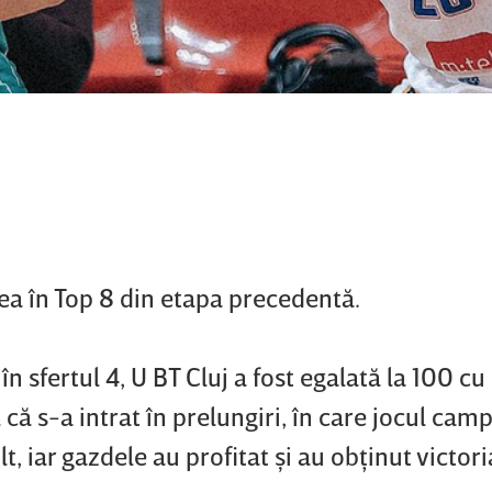
rea în Top 8 din etapa precedentă.
n sfertul 4, U BT Cluj a fost egalată la 100 cu
 că s-a intrat în prelungiri, în care jocul cam
t, iar gazdele au profitat şi au obţinut victor