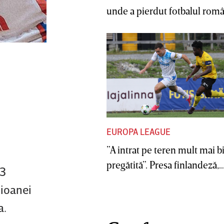
unde a pierdut fotbalul român
EUROPA LEAGUE
”A intrat pe teren mult mai b
pregătită”. Presa finlandeză,..
 3
pioanei
ia.