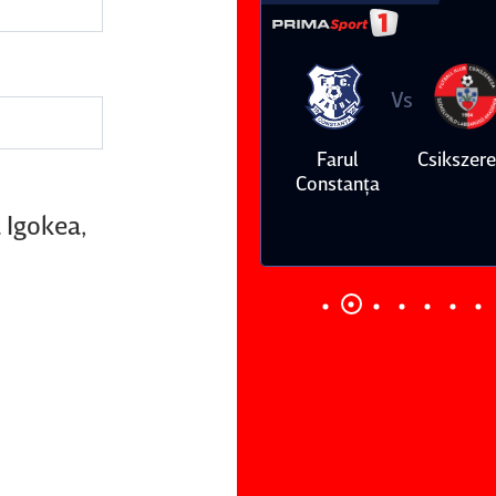
Vs
Vs
Farul
Csikszereda
Dinamo
FC Volunt
Constanţa
 Igokea,