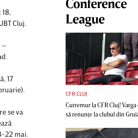
Conference
 18,
League
UBT Cluj.
y –
ad.
ă, 17
bruarie).
CFR CLUJ
Cutremur la CFR Cluj! Varga 
re se va
să renunţe la clubul din Gruia 
ează
 8-22 mai.