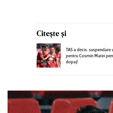
Citește și
! Dorit de FCSB,
TAS a decis: suspendare 
utea ajunge la
pentru Cosmin Matei pen
perLiga
dopaj!