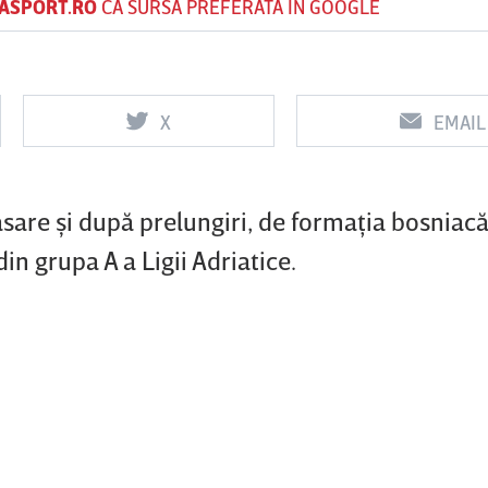
ASPORT.RO
CA SURSĂ PREFERATĂ ÎN GOOGLE
Vs
Vs
X
EMAIL
f
FCSB
UTA Arad
Rapid
asare şi după prelungiri, de formaţia bosniacă
in grupa A a Ligii Adriatice.