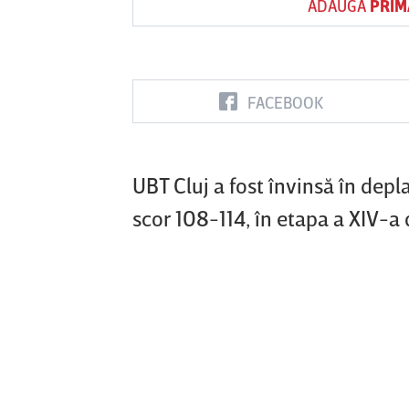
ADAUGĂ
PRIM
Vs
FACEBOOK
FC Botoşani
Corvinul
Sepsi OSK S
Hunedoara
Gheorghe
UBT Cluj a fost învinsă în depl
scor 108-114, în etapa a XIV-a d