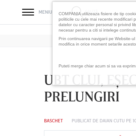
CAUTĂ
MENIU
COMPANIA utilizeaza fisiere de tip cooki
politicile cu cele mai recente modificar
datelor cu caracter personal si privind l
necesar pentru a citi si intelege continutu
Prin continuarea navigarii pe Website-ul n
modifica in orice moment setarile acestor
Puteti merge chiar acum si sa va exprimat
UBT CLUJ, EŞE
PRELUNGIRI
BASCHET
PUBLICAT DE
DAIAN CUTU
PE 1
LUNI 10 AUG, 18:30
LUNI 10 AUG, 21:3