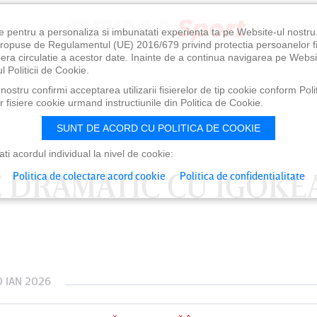
e pentru a personaliza si imbunatati experienta ta pe Website-ul nostr
i propuse de Regulamentul (UE) 2016/679 privind protectia persoanelor f
ibera circulatie a acestor date. Inainte de a continua navigarea pe Websi
l Politicii de Cookie.
ostru confirmi acceptarea utilizarii fisierelor de tip cookie conform Polit
 fisiere cookie urmand instructiunile din Politica de Cookie.
SUNT DE ACORD CU POLITICA DE COOKIE
i acordul individual la nivel de cookie:
C DRAMATIC CU IGOKEA
Politica de colectare acord cookie
Politica de confidentialitate
0 IAN 2026
0
VINERI 07 AUG, 21:00
SÂ