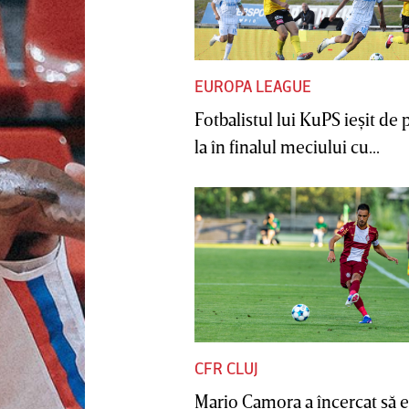
EUROPA LEAGUE
Fotbalistul lui KuPS ieşit de 
la în finalul meciului cu...
CFR CLUJ
Mario Camora a încercat să e