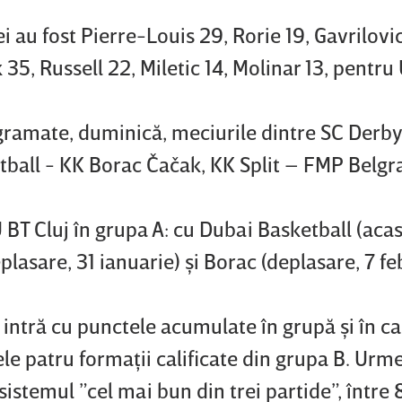
ei au fost Pierre-Louis 29, Rorie 19, Gavrilovic
35, Russell 22, Miletic 14, Molinar 13, pentru 
gramate, duminică, meciurile dintre SC Derb
tball - KK Borac Čačak, KK Split – FMP Belgr
 BT Cluj în grupa A: cu Dubai Basketball (acas
plasare, 31 ianuarie) şi Borac (deplasare, 7 fe
 intră cu punctele acumulate în grupă şi în ca
cele patru formaţii calificate din grupa B. Urm
n sistemul ”cel mai bun din trei partide”, între