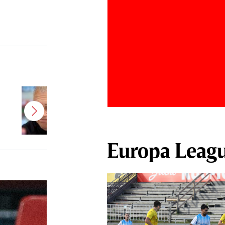
Şumudică, prima reacţie după ce
Varga i-a propus să revină la CFR
Cluj
Europa Leag