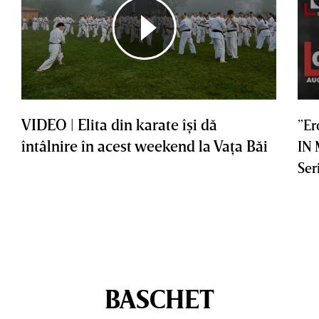
VIDEO | Elita din karate îşi dă
”Er
întâlnire în acest weekend la Vaţa Băi
IN
Ser
BASCHET