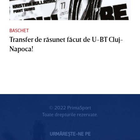
BASCHET
Transfer de răsunet făcut de U-BT Cluj-
Napoca!
© 2022 PrimaSport
Toate drepturile rezervate.
URMĂREȘTE-NE PE