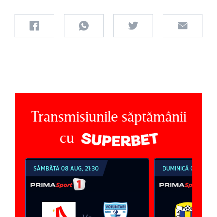
Transmisiunile săptămânii
cu
SÂMBĂTĂ 08 AUG, 21:30
DUMINICĂ 09 AUG, 1