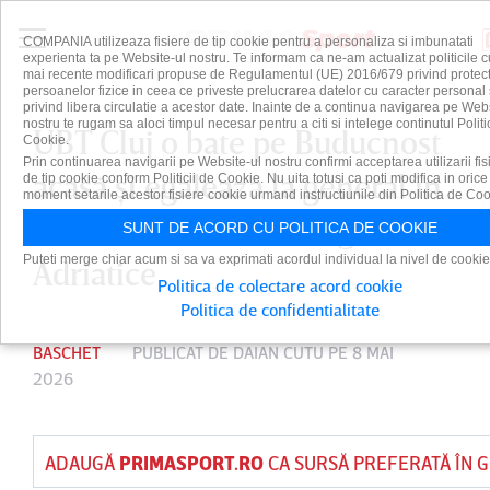
COMPANIA utilizeaza fisiere de tip cookie pentru a personaliza si imbunatati
experienta ta pe Website-ul nostru. Te informam ca ne-am actualizat politicile c
mai recente modificari propuse de Regulamentul (UE) 2016/679 privind protect
persoanelor fizice in ceea ce priveste prelucrarea datelor cu caracter personal 
privind libera circulatie a acestor date. Inainte de a continua navigarea pe Web
nostru te rugam sa aloci timpul necesar pentru a citi si intelege continutul Politi
UBT Cluj o bate pe Buducnost
Cookie.
Prin continuarea navigarii pe Website-ul nostru confirmi acceptarea utilizarii fis
acasă şi egalează la general în
de tip cookie conform Politicii de Cookie. Nu uita totusi ca poti modifica in orice
moment setarile acestor fisiere cookie urmand instructiunile din Politica de Coo
duelul din sferturile Ligii
SUNT DE ACORD CU POLITICA DE COOKIE
Puteti merge chiar acum si sa va exprimati acordul individual la nivel de cookie
Adriatice
Politica de colectare acord cookie
Politica de confidentialitate
BASCHET
PUBLICAT DE
DAIAN CUTU
PE 8 MAI
2026
ADAUGĂ
PRIMASPORT.RO
CA SURSĂ PREFERATĂ ÎN 