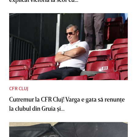
CFR CLUJ
Cutremur la CFR Cluj! Varga e gata să renunţe
la clubul din Gruia şi...