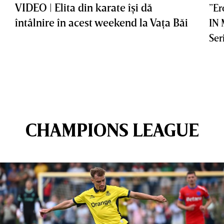
VIDEO | Elita din karate îşi dă
”Er
întâlnire în acest weekend la Vaţa Băi
IN
Ser
CHAMPIONS LEAGUE