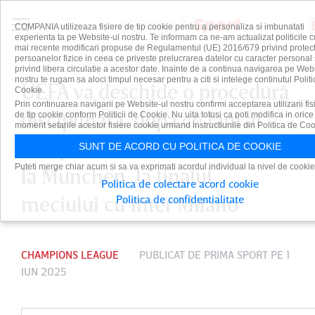
COMPANIA utilizeaza fisiere de tip cookie pentru a personaliza si imbunatati
experienta ta pe Website-ul nostru. Te informam ca ne-am actualizat politicile c
mai recente modificari propuse de Regulamentul (UE) 2016/679 privind protect
persoanelor fizice in ceea ce priveste prelucrarea datelor cu caracter personal 
privind libera circulatie a acestor date. Inainte de a continua navigarea pe Web
nostru te rugam sa aloci timpul necesar pentru a citi si intelege continutul Politi
UEFA va deschide o procedură
Cookie.
Prin continuarea navigarii pe Website-ul nostru confirmi acceptarea utilizarii fis
disciplinară, după ce fani ai
de tip cookie conform Politicii de Cookie. Nu uita totusi ca poti modifica in orice
moment setarile acestor fisiere cookie urmand instructiunile din Politica de Coo
echipei PSG au invadat terenul
SUNT DE ACORD CU POLITICA DE COOKIE
Puteti merge chiar acum si sa va exprimati acordul individual la nivel de cookie
la Munchen, la finalul
Politica de colectare acord cookie
meciului cu Inter Milano
Politica de confidentialitate
CHAMPIONS LEAGUE
PUBLICAT DE
PRIMA SPORT
PE 1
IUN 2025