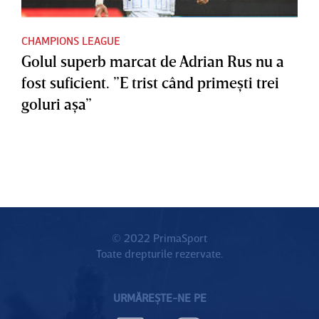
CHAMPIONS LEAGUE
Golul superb marcat de Adrian Rus nu a
fost suficient. ”E trist când primeşti trei
goluri aşa”
© 2022 PrimaSport
Toate drepturile rezervate.
URMĂREȘTE-NE PE