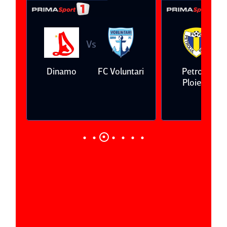
Vs
V
eda
Dinamo
FC Voluntari
Petrolul
Ploieşti