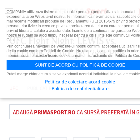
COMPANIA utilizeaza fisiere de tip cookie pentru a personaliza si imbunatati
experienta ta pe Website-ul nostru. Te informam ca ne-am actualizat politicile c
mai recente modificari propuse de Regulamentul (UE) 2016/679 privind protect
persoanelor fizice in ceea ce priveste prelucrarea datelor cu caracter personal 
privind libera circulatie a acestor date. Inainte de a continua navigarea pe Web
nostru te rugam sa aloci timpul necesar pentru a citi si intelege continutul Politi
UFC Fight Night: LEWIS vs.
Cookie.
Prin continuarea navigarii pe Website-ul nostru confirmi acceptarea utilizarii fis
OLEINIK e LIVE pe Look Plus,
de tip cookie conform Politicii de Cookie. Nu uita totusi ca poti modifica in orice
moment setarile acestor fisiere cookie urmand instructiunile din Politica de Coo
duminică, de la 04:00
SUNT DE ACORD CU POLITICA DE COOKIE
Puteti merge chiar acum si sa va exprimati acordul individual la nivel de cookie
Politica de colectare acord cookie
UFC
PUBLICAT PE 4 AUG 2020
Politica de confidentialitate
ADAUGĂ
PRIMASPORT.RO
CA SURSĂ PREFERATĂ ÎN 