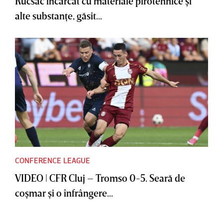
Rucsac încărcat cu materiale pirotehnice şi
alte substanţe, găsit...
CONFERENCE LEAGUE
VIDEO | CFR Cluj – Tromso 0-5. Seară de
coşmar şi o înfrângere...