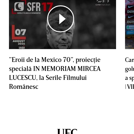
”Eroii de la Mexico 70”, proiecţie
Cam
specială IN MEMORIAM MIRCEA
gol
LUCESCU, la Serile Filmului
a s
Românesc
| V
UFC