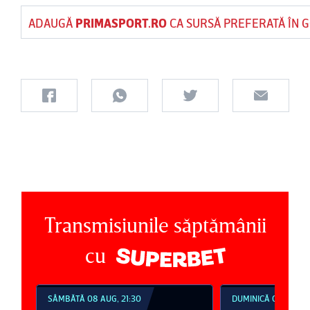
ADAUGĂ
PRIMASPORT.RO
CA SURSĂ PREFERATĂ ÎN 
Transmisiunile săptămânii
cu
SÂMBĂTĂ 08 AUG, 21:30
DUMINICĂ 09 AUG, 1