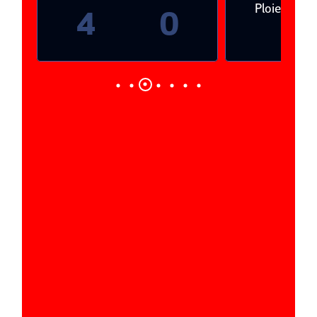
Ploieşti
4
0