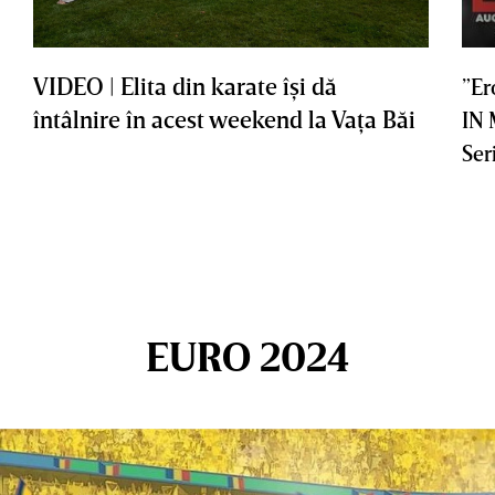
VIDEO | Elita din karate îşi dă
”Er
întâlnire în acest weekend la Vaţa Băi
IN
Ser
EURO 2024