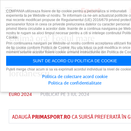
COMPANIA utilizeaza fisiere de tip cookie pentru a personaliza si imbunatati
experienta ta pe Website-ul nostru. Te informam ca ne-am actualizat politicile c
mai recente modificari propuse de Regulamentul (UE) 2016/679 privind protect
persoanelor fizice in ceea ce priveste prelucrarea datelor cu caracter personal 
privind libera circulatie a acestor date. Inainte de a continua navigarea pe Web
nostru te rugam sa aloci timpul necesar pentru a citi si intelege continutul Politi
Ultimă oră! Fostul mare
Cookie.
Prin continuarea navigarii pe Website-ul nostru confirmi acceptarea utilizarii fis
internaţional al României,
de tip cookie conform Politicii de Cookie. Nu uita totusi ca poti modifica in orice
moment setarile acestor fisiere cookie urmand instructiunile din Politica de Coo
direct în locul lui Edi
SUNT DE ACORD CU POLITICA DE COOKIE
Puteti merge chiar acum si sa va exprimati acordul individual la nivel de cookie
Iordănescu
Politica de colectare acord cookie
Politica de confidentialitate
EURO 2024
PUBLICAT PE 3 IUL 2024
ADAUGĂ
PRIMASPORT.RO
CA SURSĂ PREFERATĂ ÎN 