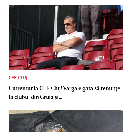
CFR CLUJ
Cutremur la CFR Cluj! Varga e gata să renunţe
la clubul din Gruia şi...