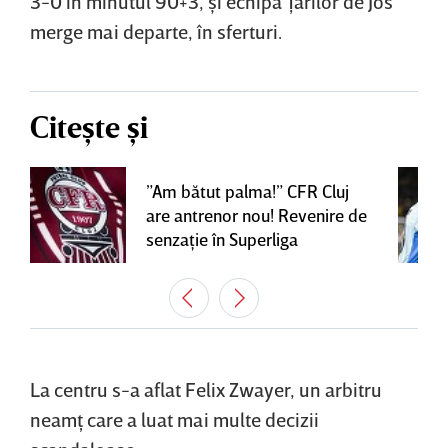
3-0 în minutul 90+3, şi echipa Ţărilor de Jos
merge mai departe, în sferturi.
Citește și
”Am bătut palma!” CFR Cluj
are antrenor nou! Revenire de
senzaţie în Superliga
La centru s-a aflat Felix Zwayer, un arbitru
neamţ care a luat mai multe decizii