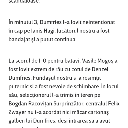
scandaloase.
În minutul 3, Dumfries l-a lovit neintenţionat
în cap pe Ianis Hagi. Jucătorul nostru a fost
bandajat şi a putut continua.
La scorul de 1-0 pentru batavi, Vasile Mogoş a
fost lovit extrem de rău cu cotul de Denzel
Dumfries. Fundaşul nostru s-a resimţit
puternic şi a fost nevoie de schimbare. În locul
său, selecţionerul l-a trimis în teren pe
Bogdan Racoviţan.Surprinzător, centralul Felix
Zwayer nu i-a acordat nici măcar cartonaş
galben lui Dumfries, deşi intrarea sa a avut