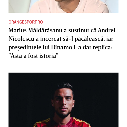
ORANGESPORT.RO
Marius Măldărăşanu a susţinut că Andrei
Nicolescu a încercat să-l păcălească, iar
preşedintele lui Dinamo i-a dat replica:
”Asta a fost istoria”