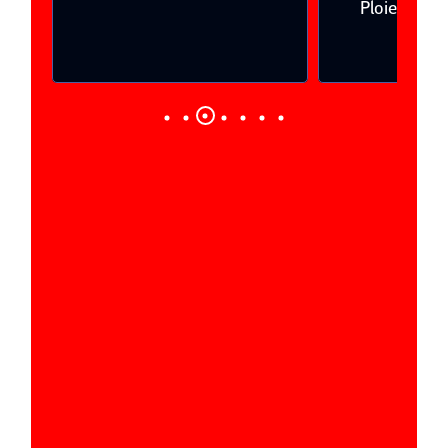
Ploieşti