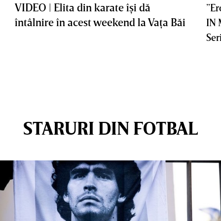
VIDEO | Elita din karate îşi dă
”Er
întâlnire în acest weekend la Vaţa Băi
IN
Ser
STARURI DIN FOTBAL