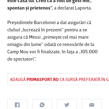
este casa lui. Cred că a fost un gest mic,
spontan şi prietenos”,
a declarat Laporta.
Preşedintele Barcelonei a dat asigurări că
clubul „lucrează în prezent” pentru a se
asigura că Messi „primeşte cel mai mare
omagiu din lume” odată ce renovările de la
Camp Nou vor fi finalizate, în faţa a „105.000
de spectatori”.
ADAUGĂ
PRIMASPORT.RO
CA SURSĂ PREFERATĂ ÎN 