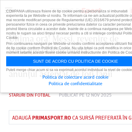
COMPANIA utilizeaza fisiere de tip cookie pentru a personaliza si imbunatati
experienta ta pe Website-ul nostru. Te informam ca ne-am actualizat politicile c
mai recente modificari propuse de Regulamentul (UE) 2016/679 privind protect
persoanelor fizice in ceea ce priveste prelucrarea datelor cu caracter personal 
privind libera circulatie a acestor date. Inainte de a continua navigarea pe Web
nostru te rugam sa aloci timpul necesar pentru a citi si intelege continutul Politi
Ultima oră! Messi, revenire de
Cookie.
Prin continuarea navigarii pe Website-ul nostru confirmi acceptarea utilizarii fis
senzaţie la Barcelona?
de tip cookie conform Politicii de Cookie. Nu uita totusi ca poti modifica in orice
moment setarile acestor fisiere cookie urmand instructiunile din Politica de Coo
Preşedintele catalanilor a făcut
SUNT DE ACORD CU POLITICA DE COOKIE
Puteti merge chiar acum si sa va exprimati acordul individual la nivel de cookie
anunţul aşteptat de toţi fanii
Politica de colectare acord cookie
Politica de confidentialitate
STARURI DIN FOTBAL
PUBLICAT PE 12 NOV 2025
ADAUGĂ
PRIMASPORT.RO
CA SURSĂ PREFERATĂ ÎN 