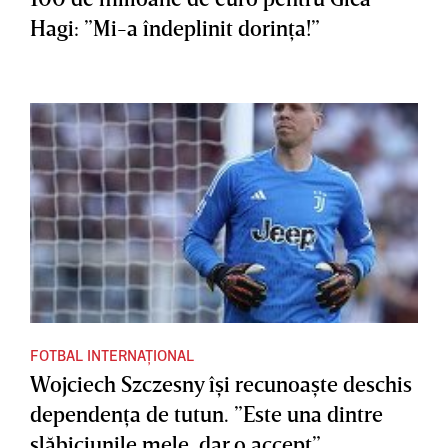
Hagi: ”Mi-a îndeplinit dorinţa!”
FOTBAL INTERNAȚIONAL
Wojciech Szczesny îşi recunoaşte deschis
dependenţa de tutun. ”Este una dintre
slăbiciunile mele, dar o accept”