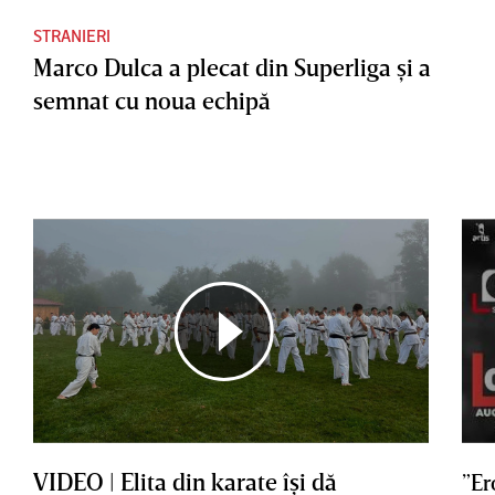
STRANIERI
Marco Dulca a plecat din Superliga şi a
semnat cu noua echipă
VIDEO | Elita din karate îşi dă
”Er