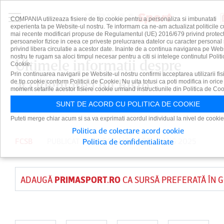
COMPANIA utilizeaza fisiere de tip cookie pentru a personaliza si imbunatati
experienta ta pe Website-ul nostru. Te informam ca ne-am actualizat politicile c
mai recente modificari propuse de Regulamentul (UE) 2016/679 privind protect
persoanelor fizice in ceea ce priveste prelucrarea datelor cu caracter personal 
privind libera circulatie a acestor date. Inainte de a continua navigarea pe Web
nostru te rugam sa aloci timpul necesar pentru a citi si intelege continutul Politi
Ultimele informaţii despre
Cookie.
Prin continuarea navigarii pe Website-ul nostru confirmi acceptarea utilizarii fis
accidentarea lui Risto
de tip cookie conform Politicii de Cookie. Nu uita totusi ca poti modifica in orice
moment setarile acestor fisiere cookie urmand instructiunile din Politica de Coo
Radunovic
SUNT DE ACORD CU POLITICA DE COOKIE
Puteti merge chiar acum si sa va exprimati acordul individual la nivel de cookie
Politica de colectare acord cookie
FCSB
PUBLICAT DE
TUDOR MOISA
PE 12 AUG 2025
Politica de confidentialitate
ADAUGĂ
PRIMASPORT.RO
CA SURSĂ PREFERATĂ ÎN 