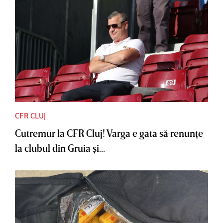
CFR CLUJ
Cutremur la CFR Cluj! Varga e gata să renunţe
la clubul din Gruia şi...