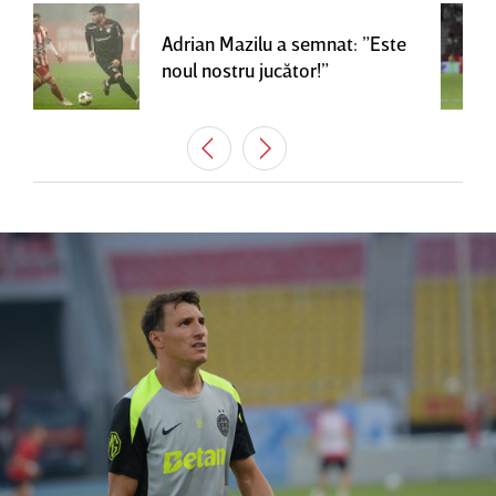
Adrian Mazilu a semnat: ”Este
noul nostru jucător!”