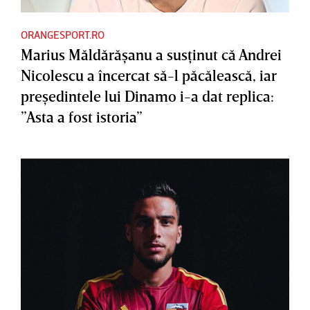
ORANGESPORT.RO
Marius Măldărăşanu a susţinut că Andrei
Nicolescu a încercat să-l păcălească, iar
preşedintele lui Dinamo i-a dat replica:
”Asta a fost istoria”