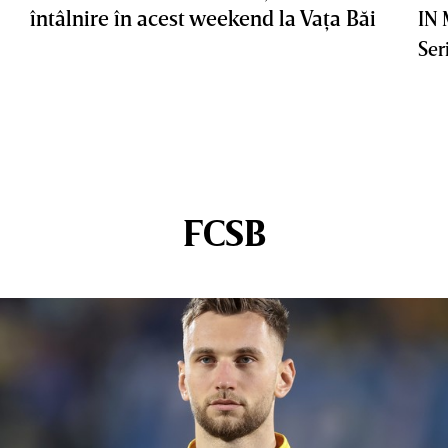
întâlnire în acest weekend la Vaţa Băi
IN
Ser
FCSB