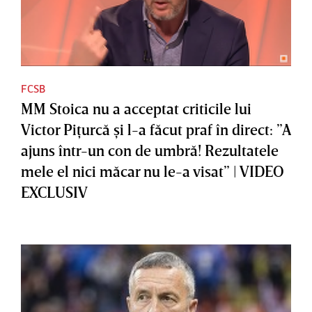
FCSB
MM Stoica nu a acceptat criticile lui
Victor Piţurcă şi l-a făcut praf în direct: ”A
ajuns într-un con de umbră! Rezultatele
mele el nici măcar nu le-a visat” | VIDEO
EXCLUSIV