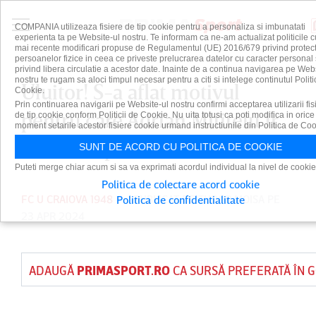
COMPANIA utilizeaza fisiere de tip cookie pentru a personaliza si imbunatati
experienta ta pe Website-ul nostru. Te informam ca ne-am actualizat politicile c
mai recente modificari propuse de Regulamentul (UE) 2016/679 privind protect
persoanelor fizice in ceea ce priveste prelucrarea datelor cu caracter personal 
privind libera circulatie a acestor date. Inainte de a continua navigarea pe Web
nostru te rugam sa aloci timpul necesar pentru a citi si intelege continutul Politi
Uluitor! S-a aflat motivul
Cookie.
Prin continuarea navigarii pe Website-ul nostru confirmi acceptarea utilizarii fis
pentru care Adrian Mititelu Jr.
de tip cookie conform Politicii de Cookie. Nu uita totusi ca poti modifica in orice
moment setarile acestor fisiere cookie urmand instructiunile din Politica de Coo
a făcut supradoza
SUNT DE ACORD CU POLITICA DE COOKIE
Puteti merge chiar acum si sa va exprimati acordul individual la nivel de cookie
Politica de colectare acord cookie
FC U CRAIOVA 1948
PUBLICAT DE
TUDOR MOISA
PE
Politica de confidentialitate
23 APR 2024
ADAUGĂ
PRIMASPORT.RO
CA SURSĂ PREFERATĂ ÎN 