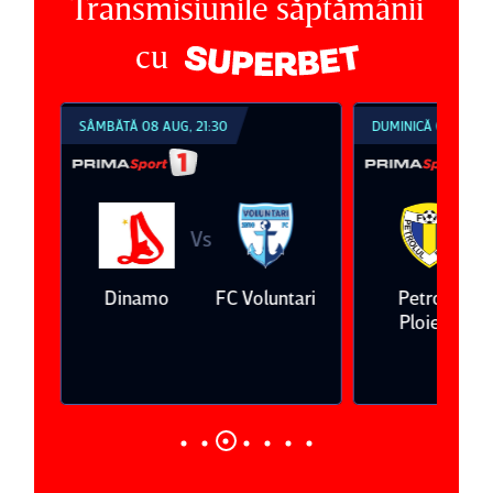
Transmisiunile săptămânii
cu
SÂMBĂTĂ 08 AUG, 21:30
DUMINICĂ 09 AUG, 1
Vs
V
eda
Dinamo
FC Voluntari
Petrolul
Ploieşti