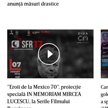
anunţă măsuri drastice
”Eroii de la Mexico 70”, proiecţie
Cam
specială IN MEMORIAM MIRCEA
gol
LUCESCU, la Serile Filmului
a s