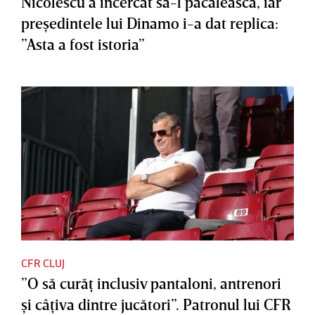
Nicolescu a încercat să-l păcălească, iar
preşedintele lui Dinamo i-a dat replica:
”Asta a fost istoria”
CFR CLUJ
”O să curăţ inclusiv pantaloni, antrenori
şi câţiva dintre jucători”. Patronul lui CFR