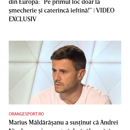
din Europa: ”Pe primul loc doar la
şmecherie şi caterincă ieftină!” | VIDEO
EXCLUSIV
ORANGESPORT.RO
Marius Măldărăşanu a susţinut că Andrei