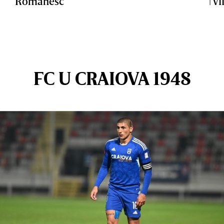
Românesc
| V
FC U CRAIOVA 1948