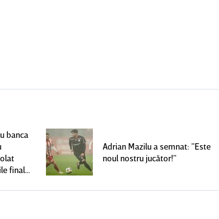
ru banca
u
Adrian Mazilu a semnat: ”Este
olat
noul nostru jucător!”
le finale