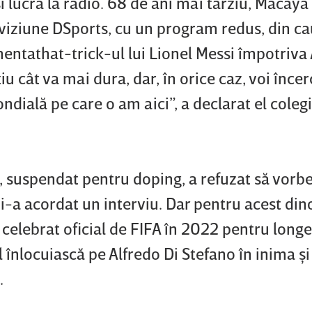
i lucra la radio. 68 de ani mai târziu, Macay
eviziune DSports, cu un program redus, din c
mentathat-trick-ul lui Lionel Messi împotriva 
iu cât va mai dura, dar, în orice caz, voi încer
ială pe care o am aici”, a declarat el colegi
 suspendat pentru doping, a refuzat să vorb
a i-a acordat un interviu. Dar pentru acest din
 celebrat oficial de FIFA în 2022 pentru long
-l înlocuiască pe Alfredo Di Stefano în inima şi
e.