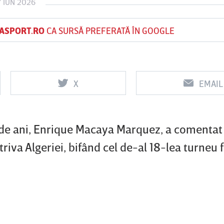
7 IUN 2026
ASPORT.RO
CA SURSĂ PREFERATĂ ÎN GOOGLE
Vs
Vs
f
FCSB
UTA Arad
Rapid
X
EMAIL
0
0
1 de ani, Enrique Macaya Marquez, a comentat
riva Algeriei, bifând cel de-al 18-lea turneu f