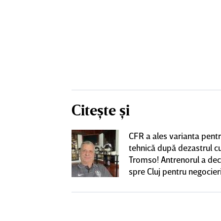
Citește și
CFR a ales varianta pent
eacţie după ce
tehnică după dezastrul c
ă revină la CFR
Tromso! Antrenorul a dec
spre Cluj pentru negocieri
cu Varga