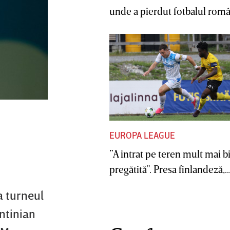
unde a pierdut fotbalul român
EUROPA LEAGUE
”A intrat pe teren mult mai b
pregătită”. Presa finlandeză,..
a turneul
entinian