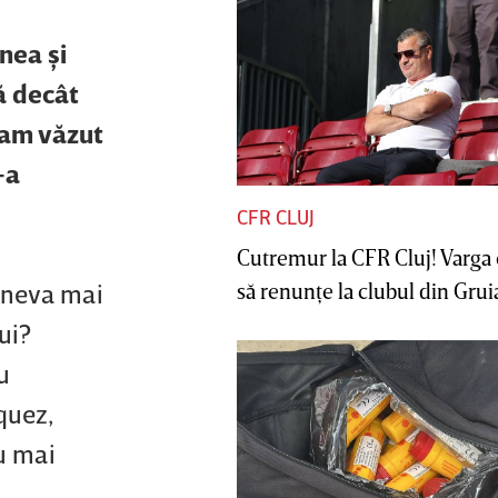
nea şi
ă decât
 am văzut
-a
CFR CLUJ
Cutremur la CFR Cluj! Varga 
să renunţe la clubul din Gruia 
cineva mai
ui?
u
quez,
u mai