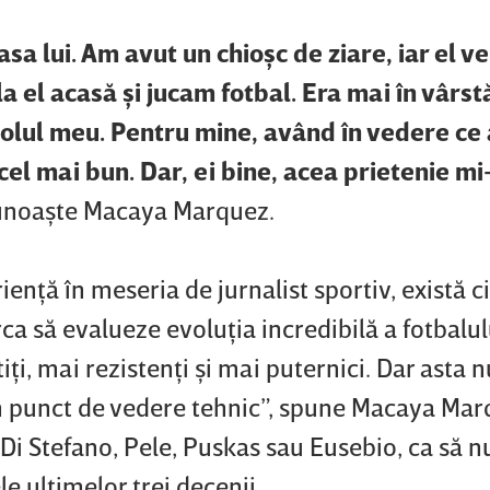
sa lui. Am avut un chioşc de ziare, iar el ve
la el acasă şi jucam fotbal. Era mai în vârst
idolul meu. Pentru mine, având în vedere ce
cel mai bun. Dar, ei bine, acea prietenie mi
cunoaşte Macaya Marquez.
enţă în meseria de jurnalist sportiv, există 
rca să evalueze evoluţia incredibilă a fotbalul
iţi, mai rezistenţi şi mai puternici. Dar asta n
n punct de vedere tehnic”, spune Macaya Mar
Di Stefano, Pele, Puskas sau Eusebio, ca să n
 ultimelor trei decenii.