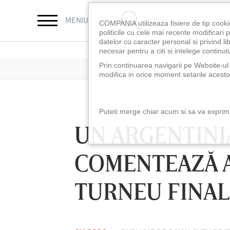
CAUTĂ
MENIU
COMPANIA utilizeaza fisiere de tip cooki
politicile cu cele mai recente modificar
datelor cu caracter personal si privind l
necesar pentru a citi si intelege continutu
Prin continuarea navigarii pe Website-ul n
modifica in orice moment setarile acestor
Puteti merge chiar acum si sa va exprimat
UN ARGENTINIA
COMENTEAZĂ A 
TURNEU FINAL
LUNI 10 AUG, 18:30
LUNI 10 AUG, 21:3