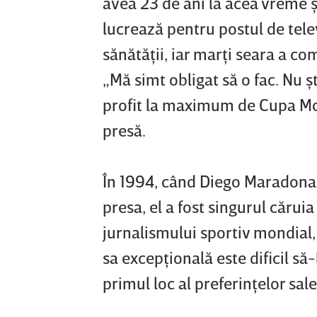
avea 23 de ani la acea vreme ş
lucrează pentru postul de tel
sănătăţii, iar marţi seara a co
„Mă simt obligat să o fac. Nu şt
profit la maximum de Cupa Mond
presă.
În 1994, când Diego Maradona,
presa, el a fost singurul cărui
jurnalismului sportiv mondial,
sa excepţională este dificil să
primul loc al preferinţelor sal