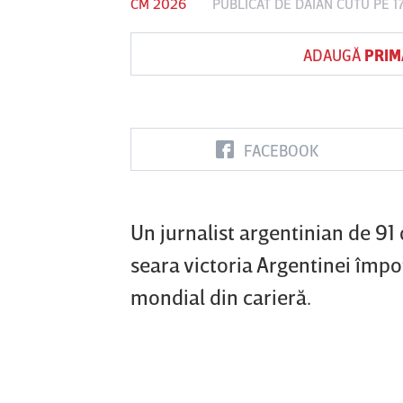
CM 2026
PUBLICAT DE
DAIAN CUTU
PE 1
ADAUGĂ
PRIM
Vs
FC Botoşani
Corvinul
Sepsi OSK S
Hunedoara
Gheorghe
FACEBOOK
Un jurnalist argentinian de 9
seara victoria Argentinei împot
mondial din carieră.