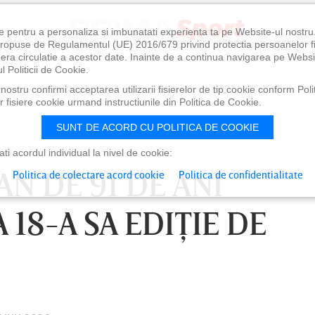
e pentru a personaliza si imbunatati experienta ta pe Website-ul nostr
i propuse de Regulamentul (UE) 2016/679 privind protectia persoanelor f
ibera circulatie a acestor date. Inainte de a continua navigarea pe Websi
l Politicii de Cookie.
ostru confirmi acceptarea utilizarii fisierelor de tip cookie conform Polit
 fisiere cookie urmand instructiunile din Politica de Cookie.
SUNT DE ACORD CU POLITICA DE COOKIE
i acordul individual la nivel de cookie:
N DE 91 DE ANI
Politica de colectare acord cookie
Politica de confidentialitate
18-A SA EDIŢIE DE
0
VINERI 07 AUG, 21:00
SÂ