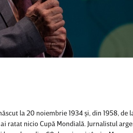
scut la 20 noiembrie 1934 şi, din 1958, de l
ai ratat nicio Cupă Mondială. Jurnalistul arg