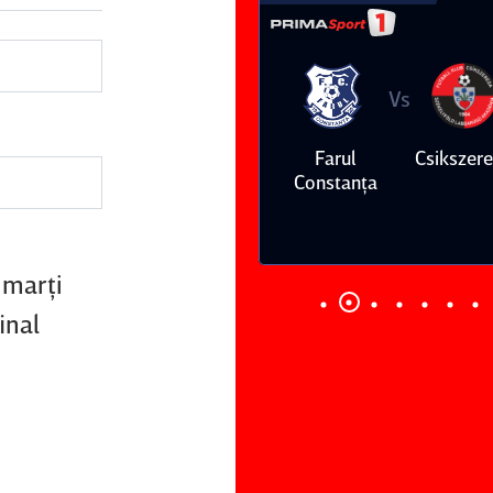
Vs
Vs
Farul
Csikszereda
Dinamo
FC Volunt
Constanţa
 marţi
inal