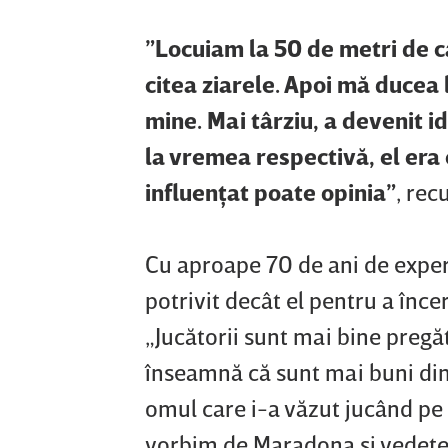
”Locuiam la 50 de metri de ca
citea ziarele. Apoi mă ducea 
mine. Mai târziu, a devenit 
la vremea respectivă, el era 
influenţat poate opinia”
, re
Cu aproape 70 de ani de experi
potrivit decât el pentru a înce
„Jucătorii sunt mai bine pregăt
înseamnă că sunt mai buni di
omul care i-a văzut jucând pe 
vorbim de Maradona şi vedetele