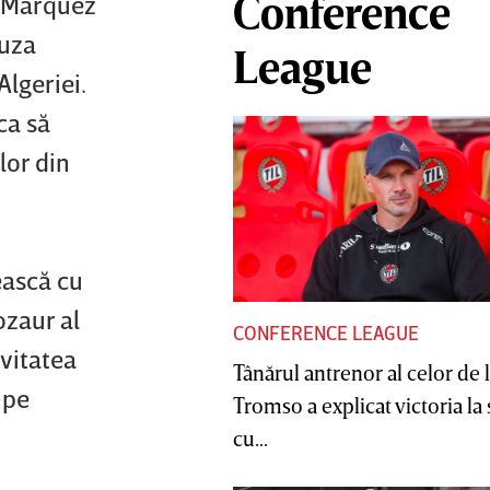
Conference
a Marquez
auza
League
Algeriei.
ca să
lor din
ească cu
ozaur al
CONFERENCE LEAGUE
evitatea
Tânărul antrenor al celor de 
 pe
Tromso a explicat victoria la
cu...