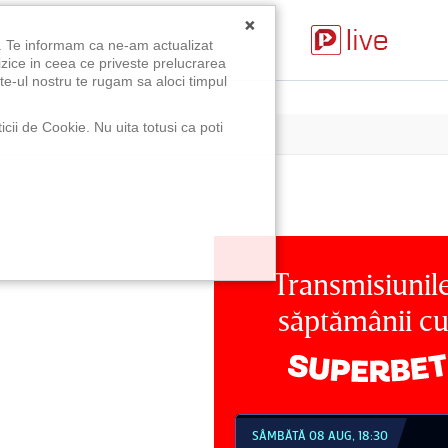
×
u. Te informam ca ne-am actualizat
izice in ceea ce priveste prelucrarea
te-ul nostru te rugam sa aloci timpul
icii de Cookie. Nu uita totusi ca poti
Transmisiunil
săptămânii c
MBĂTĂ 08 AUG, 18:30
SÂMBĂTĂ 08 AUG, 21:30