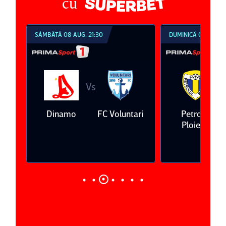
cu
SÂMBĂTĂ 08 AUG, 21:30
DUMINICĂ 09 AUG, 1
Vs
V
eda
Dinamo
FC Voluntari
Petrolul
Ploieşti