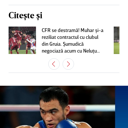
Citește și
CFR se destramă! Muhar şi-a
reziliat contractul cu clubul
din Gruia. Şumudică
negociază acum cu Neluţu
Varga, care mai are o
variantă pentru banca tehnică
| EXCLUSIV