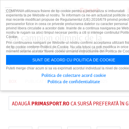
COMPANIA utilizeaza fisiere de tip cookie pentru a personaliza si imbunatati
experienta ta pe Website-ul nostru. Te informam ca ne-am actualizat politicile c
mai recente modificari propuse de Regulamentul (UE) 2016/679 privind protect
persoanelor fizice in ceea ce priveste prelucrarea datelor cu caracter personal 
privind libera circulatie a acestor date. Inainte de a continua navigarea pe Web
nostru te rugam sa aloci timpul necesar pentru a citi si intelege continutul Politi
Un campion olimpic de la
Cookie.
Prin continuarea navigarii pe Website-ul nostru confirmi acceptarea utilizarii fis
Paris 2024 a fost suspendat
de tip cookie conform Politicii de Cookie. Nu uita totusi ca poti modifica in orice
moment setarile acestor fisiere cookie urmand instructiunile din Politica de Coo
pentru dopaj
SUNT DE ACORD CU POLITICA DE COOKIE
Puteti merge chiar acum si sa va exprimati acordul individual la nivel de cookie
Politica de colectare acord cookie
BOX
PUBLICAT DE
DAIAN CUTU
PE 30 IUL 2025
Politica de confidentialitate
ADAUGĂ
PRIMASPORT.RO
CA SURSĂ PREFERATĂ ÎN 