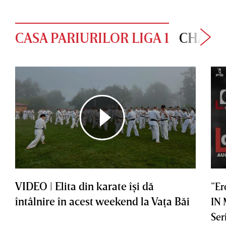
CASA PARIURILOR LIGA 1
CHAMP
VIDEO | Elita din karate îşi dă
”Er
întâlnire în acest weekend la Vaţa Băi
IN
Ser