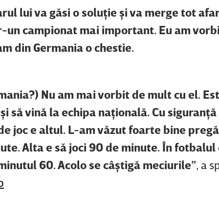
ul lui va găsi o soluţie şi va merge tot afa
ntr-un campionat mai important. Eu am vorb
eam din Germania o chestie.
rmania?) Nu am mai vorbit de mult cu el. Es
şi să vină la echipa naţională. Cu siguranţă
 de joc e altul. L-am văzut foarte bine pregă
te. Alta e să joci 90 de minute. În fotbalul 
minutul 60. Acolo se câştigă meciurile”
, a s
o