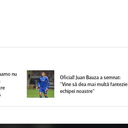
Dinamo nu
Oficial! Juan Bauza a semnat:
n
”Vine să dea mai multă fantezie
tre
echipei noastre”
s