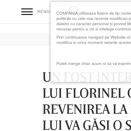
CAUTĂ
MENIU
COMPANIA utilizeaza fisiere de tip cooki
politicile cu cele mai recente modificar
datelor cu caracter personal si privind l
necesar pentru a citi si intelege continutu
Prin continuarea navigarii pe Website-ul n
modifica in orice moment setarile acestor
Puteti merge chiar acum si sa va exprimat
UN FOST INTER
LUI FLORINEL 
REVENIREA LA 
LUI VA GĂSI O 
LUNI 10 AUG, 18:30
LUNI 10 AUG, 21:3