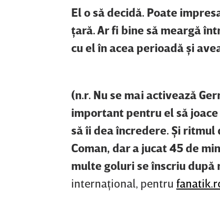
El o să decidă. Poate impresar
ţară. Ar fi bine să meargă î
cu el în acea perioadă şi av
(n.r. Nu se mai activează Ge
important pentru el să joace 
să îi dea încredere. Şi ritmul
Coman, dar a jucat 45 de minu
multe goluri se înscriu după 
internaţional, pentru
fanatik.r