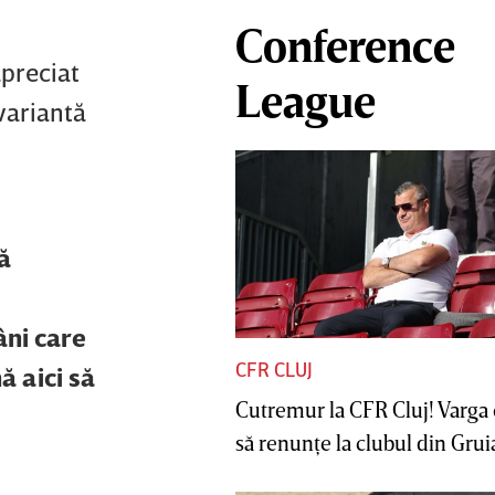
Conference
apreciat
League
 variantă
ă
âni care
CFR CLUJ
ă aici să
Cutremur la CFR Cluj! Varga 
să renunţe la clubul din Gruia 