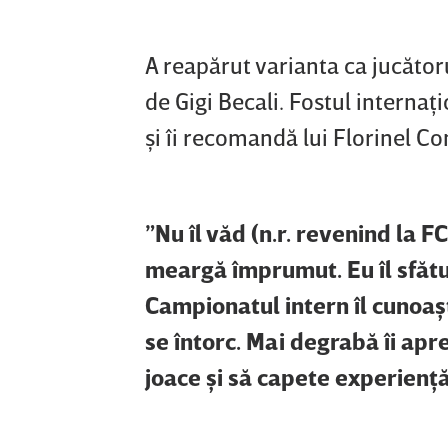
A reapărut varianta ca jucătoru
de Gigi Becali. Fostul internaţ
şi îi recomandă lui Florinel Co
”Nu îl văd (n.r. revenind la F
meargă împrumut. Eu îl sfătu
Campionatul intern îl cunoaş
se întorc. Mai degrabă îi apre
joace şi să capete experienţă