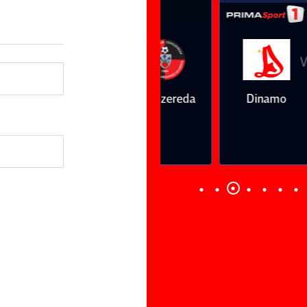
Vs
Vs
Farul
Csikszereda
Dinamo
FC Volunt
Constanţa