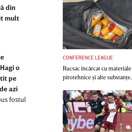
ră din
it mult
te
CONFERENCE LEAGUE
 Hagi o
Rucsac încărcat cu materiale
pirotehnice şi alte substanţe, 
tit pe
de azi
pus fostul