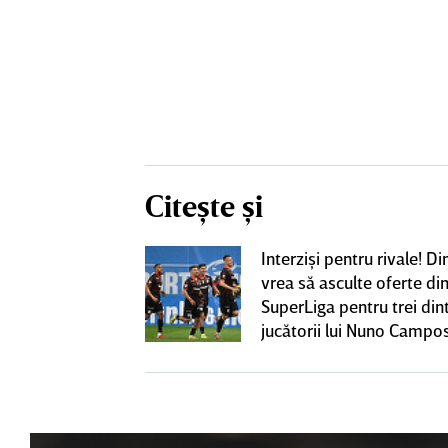
Citește și
iversitatea
Interzişi pentru rivale! 
pioana României
vrea să asculte oferte di
 iniţiativa în
SuperLiga pentru trei din
jucătorii lui Nuno Campo