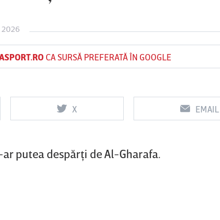
 2026
Vs
Vs
ASPORT.RO
CA SURSĂ PREFERATĂ ÎN GOOGLE
f
FCSB
UTA Arad
Rapid
X
EMAIL
-ar putea despărţi de Al-Gharafa.