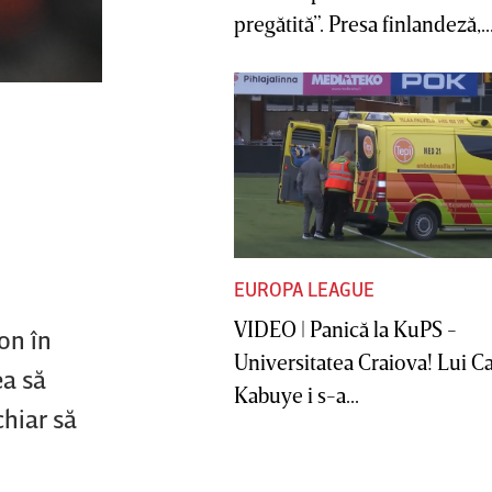
pregătită”. Presa finlandeză,..
EUROPA LEAGUE
VIDEO | Panică la KuPS -
on în
Universitatea Craiova! Lui C
ea să
Kabuye i s-a...
chiar să