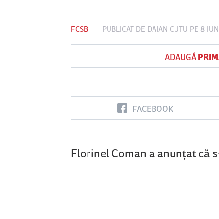
FCSB
PUBLICAT DE
DAIAN CUTU
PE 8 IUN
Vs
ADAUGĂ
PRIM
FC Botoşani
Corvinul
Sepsi OSK S
Hunedoara
Gheorghe
FACEBOOK
Florinel Coman a anunţat că s