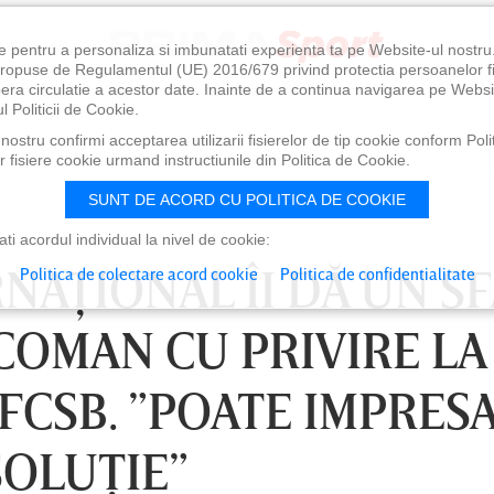
e pentru a personaliza si imbunatati experienta ta pe Website-ul nostr
i propuse de Regulamentul (UE) 2016/679 privind protectia persoanelor f
ibera circulatie a acestor date. Inainte de a continua navigarea pe Websi
l Politicii de Cookie.
ostru confirmi acceptarea utilizarii fisierelor de tip cookie conform Polit
 fisiere cookie urmand instructiunile din Politica de Cookie.
SUNT DE ACORD CU POLITICA DE COOKIE
i acordul individual la nivel de cookie:
NAŢIONAL ÎI DĂ UN SF
Politica de colectare acord cookie
Politica de confidentialitate
COMAN CU PRIVIRE LA
FCSB. ”POATE IMPRES
SOLUŢIE”
0
VINERI 07 AUG, 21:00
SÂ