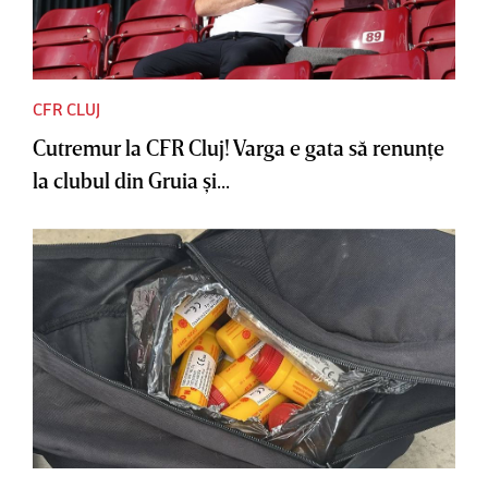
CFR CLUJ
Cutremur la CFR Cluj! Varga e gata să renunţe
la clubul din Gruia şi...