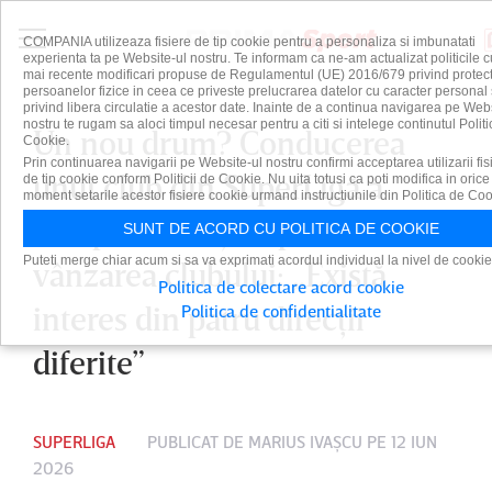
COMPANIA utilizeaza fisiere de tip cookie pentru a personaliza si imbunatati
experienta ta pe Website-ul nostru. Te informam ca ne-am actualizat politicile c
mai recente modificari propuse de Regulamentul (UE) 2016/679 privind protect
persoanelor fizice in ceea ce priveste prelucrarea datelor cu caracter personal 
privind libera circulatie a acestor date. Inainte de a continua navigarea pe Web
nostru te rugam sa aloci timpul necesar pentru a citi si intelege continutul Politi
Un nou drum? Conducerea
Cookie.
Prin continuarea navigarii pe Website-ul nostru confirmi acceptarea utilizarii fis
unui club din SuperLigă a
de tip cookie conform Politicii de Cookie. Nu uita totusi ca poti modifica in orice
moment setarile acestor fisiere cookie urmand instructiunile din Politica de Coo
început discuţiile pentru
SUNT DE ACORD CU POLITICA DE COOKIE
Puteti merge chiar acum si sa va exprimati acordul individual la nivel de cookie
vânzarea clubului: „Există
Politica de colectare acord cookie
interes din patru direcţii
Politica de confidentialitate
diferite”
SUPERLIGA
PUBLICAT DE
MARIUS IVAŞCU
PE 12 IUN
2026