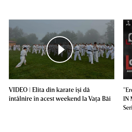
VIDEO | Elita din karate îşi dă
”Er
întâlnire în acest weekend la Vaţa Băi
IN
Ser