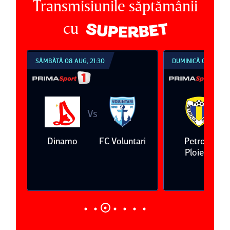
Transmisiunile săptămânii
cu
SÂMBĂTĂ 08 AUG, 21:30
DUMINICĂ 09 AUG, 1
Vs
V
eda
Dinamo
FC Voluntari
Petrolul
Ploieşti