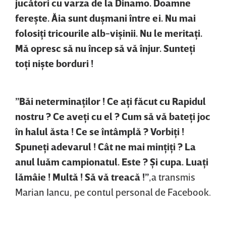
jucători cu varza de la Dinamo. Doamne
fereşte. Ăia sunt duşmani între ei. Nu mai
folosiţi tricourile alb-vişinii. Nu le meritaţi.
Mă opresc să nu încep să vă înjur. Sunteţi
toţi nişte borduri !
”Băi neterminaţilor ! Ce aţi făcut cu Rapidul
nostru ? Ce aveţi cu el ? Cum să vă bateţi joc
în halul ăsta ! Ce se întâmplă ? Vorbiţi !
Spuneţi adevarul ! Cât ne mai minţiţi ? La
anul luăm campionatul. Este ? Şi cupa. Luaţi
lămâie ! Multă ! Să vă treacă !”
,a transmis
Marian Iancu, pe contul personal de Facebook.