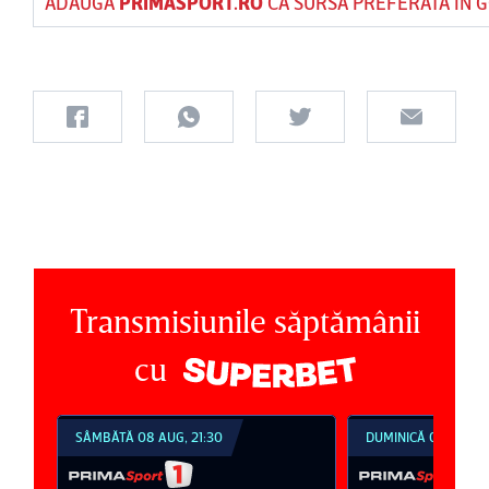
ADAUGĂ
PRIMASPORT.RO
CA SURSĂ PREFERATĂ ÎN 
Transmisiunile săptămânii
cu
SÂMBĂTĂ 08 AUG, 21:30
DUMINICĂ 09 AUG, 1