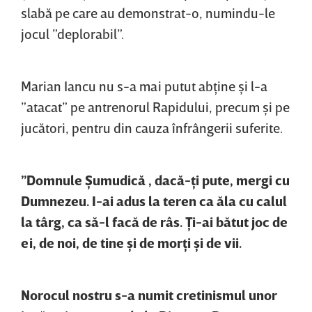
slabă pe care au demonstrat-o, numindu-le
jocul ”deplorabil”.
Marian Iancu nu s-a mai putut abţine şi l-a
”atacat” pe antrenorul Rapidului, precum şi pe
jucători, pentru din cauza înfrângerii suferite.
”Domnule Şumudică , dacă-ţi pute, mergi cu
Dumnezeu. I-ai adus la teren ca ăla cu calul
la târg, ca să-l facă de râs. Ţi-ai bătut joc de
ei, de noi, de tine şi de morţi şi de vii.
Norocul nostru s-a numit cretinismul unor