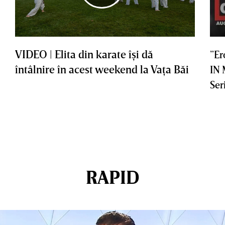
VIDEO | Elita din karate îşi dă
”Er
întâlnire în acest weekend la Vaţa Băi
IN
Ser
RAPID