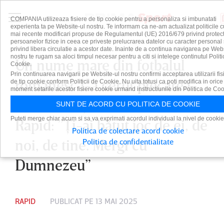
COMPANIA utilizeaza fisiere de tip cookie pentru a personaliza si imbunatati
experienta ta pe Website-ul nostru. Te informam ca ne-am actualizat politicile c
mai recente modificari propuse de Regulamentul (UE) 2016/679 privind protect
persoanelor fizice in ceea ce priveste prelucrarea datelor cu caracter personal 
privind libera circulatie a acestor date. Inainte de a continua navigarea pe Web
nostru te rugam sa aloci timpul necesar pentru a citi si intelege continutul Politi
Un nume mare din fotbalul
Cookie.
Prin continuarea navigarii pe Website-ul nostru confirmi acceptarea utilizarii fis
românesc i-a cerut plecarea
de tip cookie conform Politicii de Cookie. Nu uita totusi ca poti modifica in orice
moment setarile acestor fisiere cookie urmand instructiunile din Politica de Coo
lui Marius Şumudică de la
SUNT DE ACORD CU POLITICA DE COOKIE
Puteti merge chiar acum si sa va exprimati acordul individual la nivel de cookie
Rapid: ”Ţi-ai bătut joc de ei, de
Politica de colectare acord cookie
noi, de tine. Mergi cu
Politica de confidentialitate
Dumnezeu”
RAPID
PUBLICAT PE 13 MAI 2025