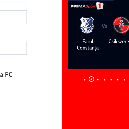
Vs
Vs
Farul
Csikszereda
Dinamo
FC Volunt
Constanţa
la FC