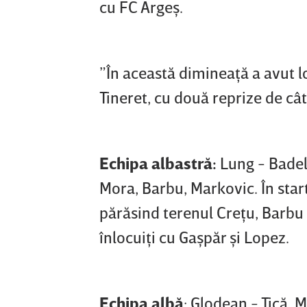
cu FC Argeş.
”În această dimineaţă a avut l
Tineret, cu două reprize de câ
Echipa albastră:
Lung - Badelj
Mora, Barbu, Markovic. În start
părăsind terenul Creţu, Barbu 
înlocuiţi cu Gaşpăr şi Lopez.
Echipa albă
: Glodean - Tică, 