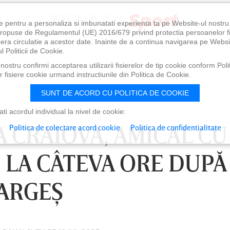
e pentru a personaliza si imbunatati experienta ta pe Website-ul nostr
i propuse de Regulamentul (UE) 2016/679 privind protectia persoanelor f
ibera circulatie a acestor date. Inainte de a continua navigarea pe Websi
l Politicii de Cookie.
ostru confirmi acceptarea utilizarii fisierelor de tip cookie conform Polit
 fisiere cookie urmand instructiunile din Politica de Cookie.
SUNT DE ACORD CU POLITICA DE COOKIE
i acordul individual la nivel de cookie:
A CRAIOVA, AMICAL CU
Politica de colectare acord cookie
Politica de confidentialitate
 LA CÂTEVA ORE DUPĂ
 ARGEŞ
0
VINERI 07 AUG, 21:00
SÂ