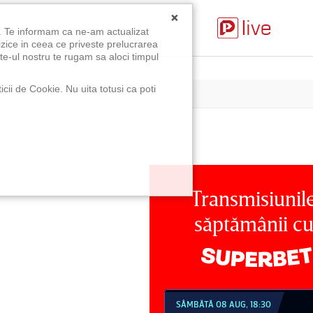
×
u. Te informam ca ne-am actualizat
izice in ceea ce priveste prelucrarea
te-ul nostru te rugam sa aloci timpul
icii de Cookie. Nu uita totusi ca poti
Transmisiunil
săptămânii c
MBĂTĂ 08 AUG, 18:30
SÂMBĂTĂ 08 AUG, 21:30