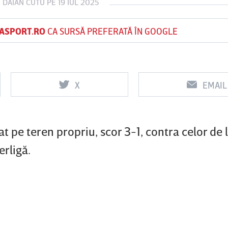
E
DAIAN CUTU
PE 19 IUL 2025
ASPORT.RO
CA SURSĂ PREFERATĂ ÎN GOOGLE
Vs
Vs
f
FCSB
UTA Arad
Rapid
X
EMAIL
t pe teren propriu, scor 3-1, contra celor de 
erligă.