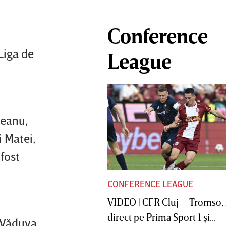
Conference
Liga de
League
ceanu,
i Matei,
fost
CONFERENCE LEAGUE
VIDEO | CFR Cluj – Tromso, 
direct pe Prima Sport 1 şi...
 Văduva,