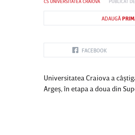
CS UNIVERSITATEA CRAIOVA
PUBLICAT D
ADAUGĂ
PRIM
Vs
FC Botoşani
Corvinul
Sepsi OSK S
Hunedoara
Gheorghe
FACEBOOK
Universitatea Craiova a câştiga
Argeş, în etapa a doua din Sup