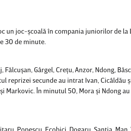
oc un joc-şcoală în compania juniorilor de la 
te 30 de minute.
, Fălcuşan, Gârgel, Creţu, Anzor, Ndong, Băs
ul reprizei secunde au intrat Ivan, Cicâldău ş
şi Markovic. În minutul 50, Mora şi Ndong au 
Miţaru, Popescu, Ecobici, Dogaru, Şantia, Man,