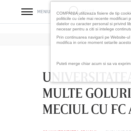
CAUTĂ
MENIU
COMPANIA utilizeaza fisiere de tip cooki
politicile cu cele mai recente modificar
datelor cu caracter personal si privind l
necesar pentru a citi si intelege continutu
Prin continuarea navigarii pe Website-ul n
modifica in orice moment setarile acestor
Puteti merge chiar acum si sa va exprimat
UNIVERSITATE
MULTE GOLURI
MECIUL CU FC
LUNI 10 AUG, 18:30
LUNI 10 AUG, 21:3