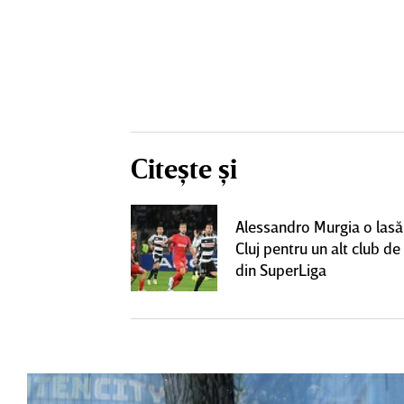
Citește și
lecat de la
Alessandro Murgia o lasă
t cu alt club
Cluj pentru un alt club de 
lt succes"
din SuperLiga