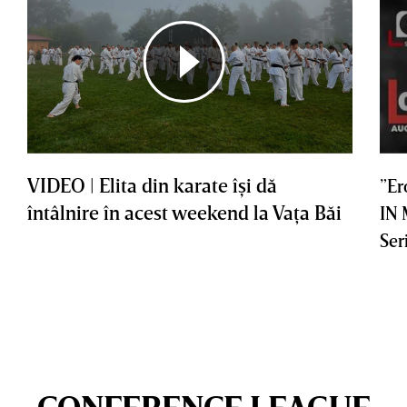
VIDEO | Elita din karate îşi dă
”Er
întâlnire în acest weekend la Vaţa Băi
IN
Ser