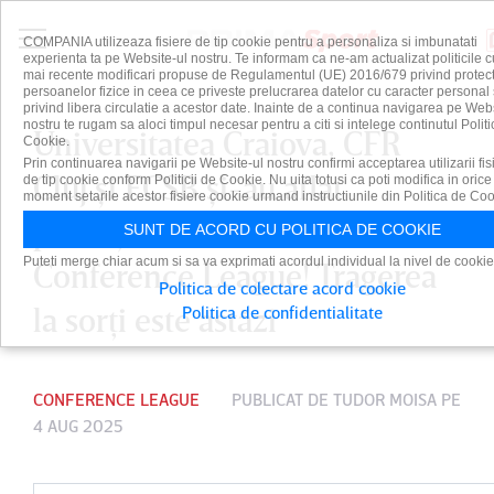
COMPANIA utilizeaza fisiere de tip cookie pentru a personaliza si imbunatati
experienta ta pe Website-ul nostru. Te informam ca ne-am actualizat politicile c
mai recente modificari propuse de Regulamentul (UE) 2016/679 privind protect
persoanelor fizice in ceea ce priveste prelucrarea datelor cu caracter personal 
privind libera circulatie a acestor date. Inainte de a continua navigarea pe Web
nostru te rugam sa aloci timpul necesar pentru a citi si intelege continutul Politi
Universitatea Craiova, CFR
Cookie.
Prin continuarea navigarii pe Website-ul nostru confirmi acceptarea utilizarii fis
Cluj şi FCSB şi-au aflat
de tip cookie conform Politicii de Cookie. Nu uita totusi ca poti modifica in orice
moment setarile acestor fisiere cookie urmand instructiunile din Politica de Coo
potenţialele adversare din
SUNT DE ACORD CU POLITICA DE COOKIE
Puteti merge chiar acum si sa va exprimati acordul individual la nivel de cookie
Conference League! Tragerea
Politica de colectare acord cookie
la sorţi este astăzi
Politica de confidentialitate
CONFERENCE LEAGUE
PUBLICAT DE
TUDOR MOISA
PE
4 AUG 2025