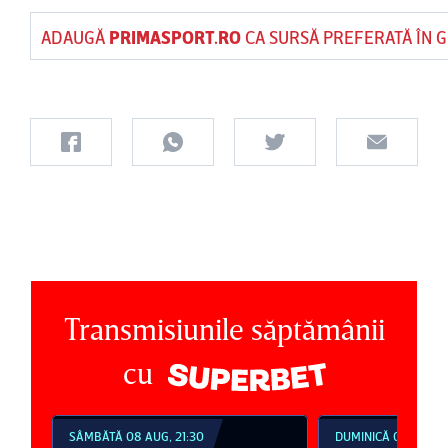
ADAUGĂ
PRIMASPORT.RO
CA SURSĂ PREFERATĂ ÎN 
Transmisiunile săptămânii
cu
DUMINICĂ 09 AUG, 18:30
DUMINICĂ 09 AUG, 2