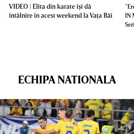
VIDEO | Elita din karate îşi dă
”Er
întâlnire în acest weekend la Vaţa Băi
IN
Ser
ECHIPA NATIONALA