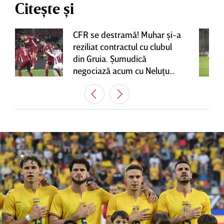
Citește și
CFR se destramă! Muhar şi-a
reziliat contractul cu clubul
din Gruia. Şumudică
negociază acum cu Neluţu
Varga, care mai are o
variantă pentru banca tehnică
| EXCLUSIV