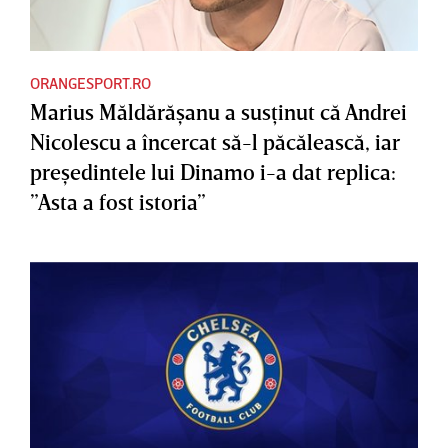
ORANGESPORT.RO
Marius Măldărăşanu a susţinut că Andrei
Nicolescu a încercat să-l păcălească, iar
preşedintele lui Dinamo i-a dat replica:
”Asta a fost istoria”