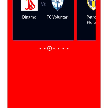
Vs
V
eda
Dinamo
FC Voluntari
Petrolul
Ploieşti