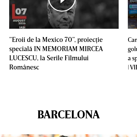
”Eroii de la Mexico 70”, proiecţie
Cam
specială IN MEMORIAM MIRCEA
gol
LUCESCU, la Serile Filmului
a s
Românesc
| V
BARCELONA