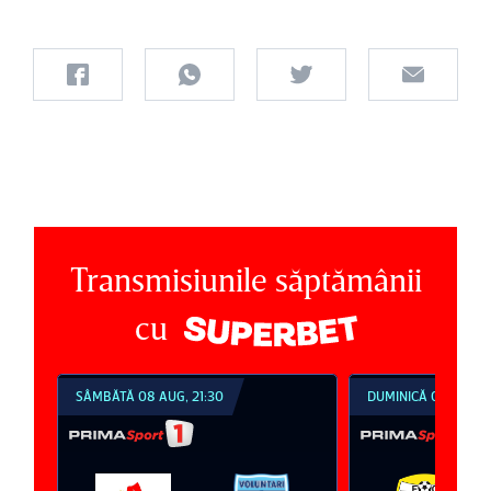
Transmisiunile săptămânii
cu
SÂMBĂTĂ 08 AUG, 21:30
DUMINICĂ 09 AUG, 1