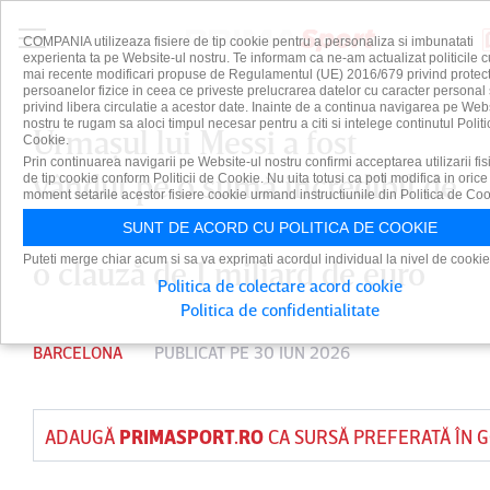
COMPANIA utilizeaza fisiere de tip cookie pentru a personaliza si imbunatati
experienta ta pe Website-ul nostru. Te informam ca ne-am actualizat politicile c
mai recente modificari propuse de Regulamentul (UE) 2016/679 privind protect
persoanelor fizice in ceea ce priveste prelucrarea datelor cu caracter personal 
privind libera circulatie a acestor date. Inainte de a continua navigarea pe Web
nostru te rugam sa aloci timpul necesar pentru a citi si intelege continutul Politi
Urmaşul lui Messi a fost
Cookie.
Prin continuarea navigarii pe Website-ul nostru confirmi acceptarea utilizarii fis
vândut pe o sumă incredibil de
de tip cookie conform Politicii de Cookie. Nu uita totusi ca poti modifica in orice
moment setarile acestor fisiere cookie urmand instructiunile din Politica de Coo
mică. Jucătorul a avut în trecut
SUNT DE ACORD CU POLITICA DE COOKIE
Puteti merge chiar acum si sa va exprimati acordul individual la nivel de cookie
o clauză de 1 miliard de euro
Politica de colectare acord cookie
Politica de confidentialitate
BARCELONA
PUBLICAT PE 30 IUN 2026
ADAUGĂ
PRIMASPORT.RO
CA SURSĂ PREFERATĂ ÎN 