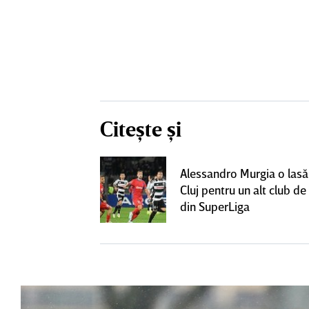
Citește și
lecat de la
Alessandro Murgia o lasă
t cu alt club
Cluj pentru un alt club de 
lt succes"
din SuperLiga