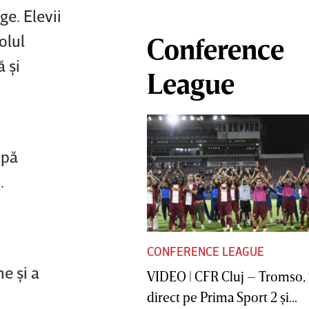
ge. Elevii
olul
Conference
 şi
League
upă
.
CONFERENCE LEAGUE
e şi a
VIDEO | CFR Cluj – Tromso, 
direct pe Prima Sport 2 şi...