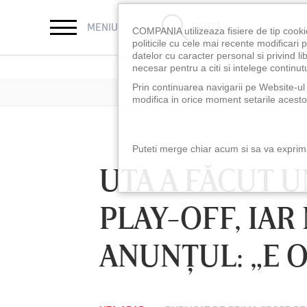
CAUTĂ
MENIU
COMPANIA utilizeaza fisiere de tip cooki
politicile cu cele mai recente modificar
datelor cu caracter personal si privind l
necesar pentru a citi si intelege continutu
Prin continuarea navigarii pe Website-ul n
modifica in orice moment setarile acestor
Puteti merge chiar acum si sa va exprimat
UTA A FĂCUT 
PLAY-OFF, IAR
ANUNŢUL: „E 
LUNI 10 AUG, 18:30
LUNI 10 AUG, 21:3