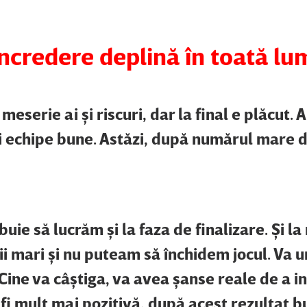
încredere deplină în toată lu
meserie ai şi riscuri, dar la final e plăcut. 
i echipe bune. Astăzi, după numărul mare d
buie să lucrăm şi la faza de finalizare. Şi la
i mari şi nu puteam să închidem jocul. Va 
 Cine va câştiga, va avea şanse reale de a in
fi mult mai pozitivă, după acest rezultat b