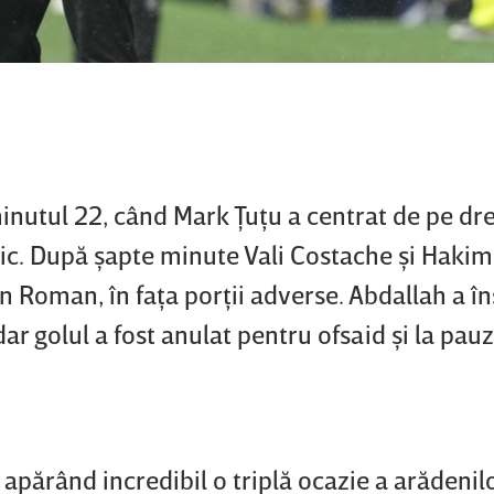
inutul 22, când Mark Ţuţu a centrat de pe dre
mic. După şapte minute Vali Costache şi Haki
in Roman, în faţa porţii adverse. Abdallah a în
dar golul a fost anulat pentru ofsaid şi la pau
 apărând incredibil o triplă ocazie a arădenilo