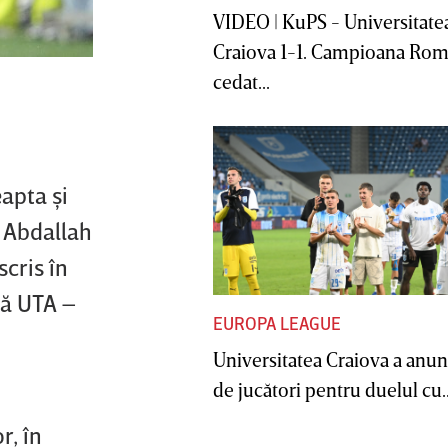
VIDEO | KuPS - Universitate
Craiova 1-1. Campioana Rom
cedat...
apta şi
m Abdallah
scris în
ză UTA –
EUROPA LEAGUE
Universitatea Craiova a anunţ
de jucători pentru duelul cu..
r, în