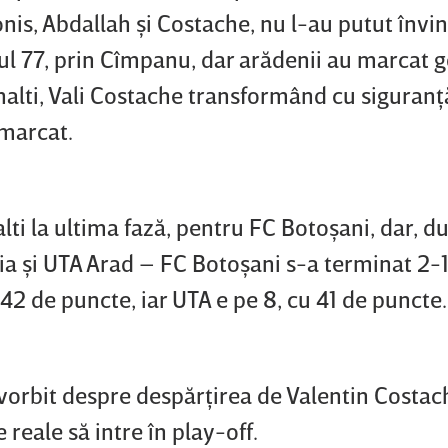
nis, Abdallah şi Costache, nu l-au putut învin
ul 77, prin Cîmpanu, dar arădenii au marcat g
nalti, Vali Costache transformând cu siguranţă
marcat.
ti la ultima fază, pentru FC Botoşani, dar, d
zia şi UTA Arad – FC Botoşani s-a terminat 2-1
42 de puncte, iar UTA e pe 8, cu 41 de puncte.
orbit despre despărţirea de Valentin Costach
 reale să intre în play-off.