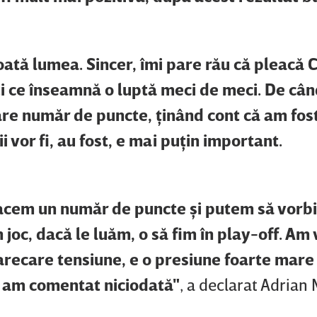
oată lumea. Sincer, îmi pare rău că pleacă 
 ce înseamnă o luptă meci de meci. De cân
e număr de puncte, ţinând cont că am fost 
 vor fi, au fost, e mai puţin important.
facem un număr de puncte şi putem să vorb
 joc, dacă le luăm, o să fim în play-off. Am 
arecare tensiune, e o presiune foarte mare 
nu am comentat niciodată"
, a declarat Adrian 