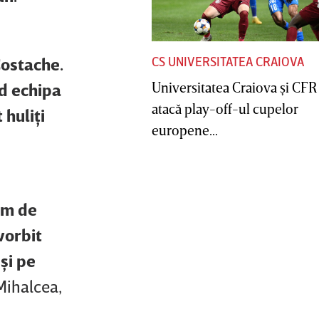
CS UNIVERSITATEA CRAIOVA
Costache.
Universitatea Craiova şi CFR
d echipa
atacă play-off-ul cupelor
huliţi
europene...
im de
vorbit
şi pe
Mihalcea,