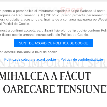
e pentru a personaliza si imbunatati experienta ta pe Website-ul nostr
i propuse de Regulamentul (UE) 2016/679 privind protectia persoanelor f
ibera circulatie a acestor date. Inainte de a continua navigarea pe Websi
l Politicii de Cookie.
ostru confirmi acceptarea utilizarii fisierelor de tip cookie conform Polit
 fisiere cookie urmand instructiunile din Politica de Cookie.
SUNT DE ACORD CU POLITICA DE COOKIE
i acordul individual la nivel de cookie:
UN PAS IMPORTANT SPR
Politica de colectare acord cookie
Politica de confidentialitate
 MIHALCEA A FĂCUT
O OARECARE TENSIUNE
0
VINERI 07 AUG, 21:00
SÂ