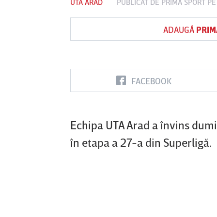
UTA ARAD
PUBLICAT DE
PRIMA SPORT
PE 
ADAUGĂ
PRIM
Vs
FC Botoşani
Corvinul
Sepsi OSK S
Hunedoara
Gheorghe
FACEBOOK
Echipa UTA Arad a învins dumin
în etapa a 27-a din Superligă.