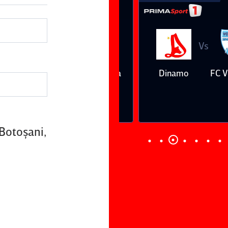
Vs
Vs
Farul
Csikszereda
Dinamo
FC Volunt
Constanţa
 Botoşani,