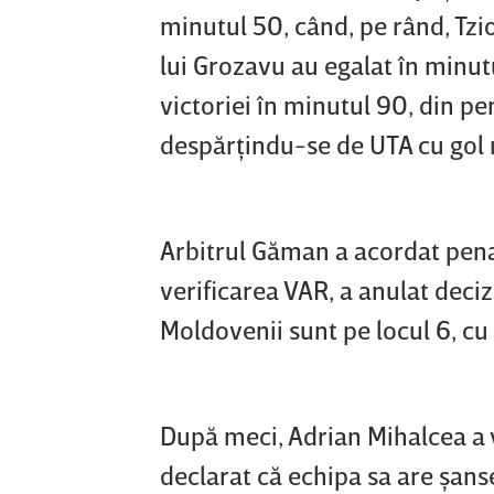
minutul 50, când, pe rând, Tzio
lui Grozavu au egalat în minut
victoriei în minutul 90, din pe
despărţindu-se de UTA cu gol 
Arbitrul Găman a acordat penal
verificarea VAR, a anulat deci
Moldovenii sunt pe locul 6, cu 
După meci, Adrian Mihalcea a v
declarat că echipa sa are şanse