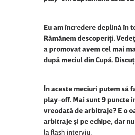
Eu am încredere deplină în t
Rămânem descoperiţi. Vedeţi
a promovat avem cel mai mar
după meciul din Cupă. Discuţii
În aceste meciuri putem să 
play-off. Mai sunt 9 puncte în
vreodată de arbitraje? E o o
arbitraje şi pe echipe, dar 
la flash interviu.