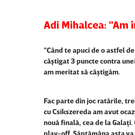
Adi Mihalcea: "Am 
"Când te apuci de o astfel de 
câştigat 3 puncte contra une
am meritat să câştigăm.
Fac parte din joc ratările, tre
cu Csikszereda am avut ocazi
nouă finală, cea de la Galaţi.
play-off. Săptămâna asta va 