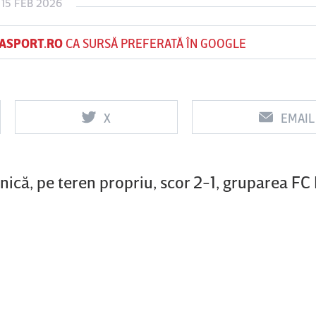
15 FEB 2026
ASPORT.RO
CA SURSĂ PREFERATĂ ÎN GOOGLE
Vs
Vs
f
FCSB
UTA Arad
Rapid
X
EMAIL
ică, pe teren propriu, scor 2-1, gruparea FC