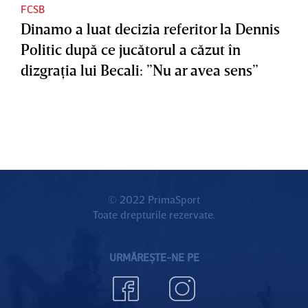
FCSB
Dinamo a luat decizia referitor la Dennis
Politic după ce jucătorul a căzut în
dizgraţia lui Becali: ”Nu ar avea sens”
© 2022 PrimaSport
Toate drepturile rezervate.
URMĂREȘTE-NE PE