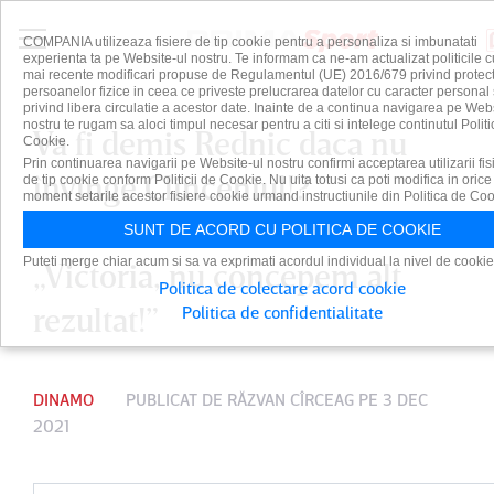
COMPANIA utilizeaza fisiere de tip cookie pentru a personaliza si imbunatati
experienta ta pe Website-ul nostru. Te informam ca ne-am actualizat politicile c
mai recente modificari propuse de Regulamentul (UE) 2016/679 privind protect
persoanelor fizice in ceea ce priveste prelucrarea datelor cu caracter personal 
privind libera circulatie a acestor date. Inainte de a continua navigarea pe Web
nostru te rugam sa aloci timpul necesar pentru a citi si intelege continutul Politi
Va fi demis Rednic daca nu
Cookie.
Prin continuarea navigarii pe Website-ul nostru confirmi acceptarea utilizarii fis
învinge Clinceniul!?
de tip cookie conform Politicii de Cookie. Nu uita totusi ca poti modifica in orice
moment setarile acestor fisiere cookie urmand instructiunile din Politica de Coo
Conducerea lui Dinamo:
SUNT DE ACORD CU POLITICA DE COOKIE
Puteti merge chiar acum si sa va exprimati acordul individual la nivel de cookie
„Victoria, nu concepem alt
Politica de colectare acord cookie
rezultat!”
Politica de confidentialitate
DINAMO
PUBLICAT DE
RĂZVAN CÎRCEAG
PE 3 DEC
2021