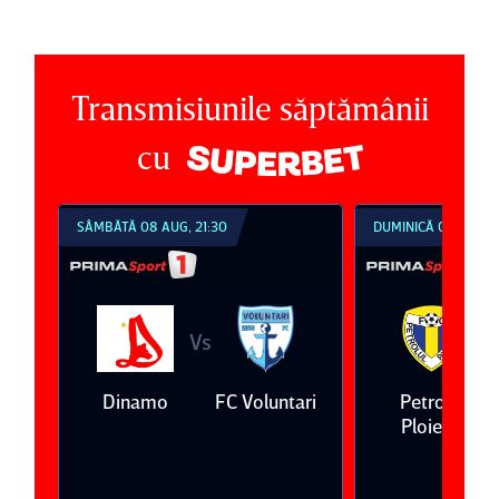
Transmisiunile săptămânii
cu
SÂMBĂTĂ 08 AUG, 21:30
DUMINICĂ 09 AUG, 1
Vs
V
eda
Dinamo
FC Voluntari
Petrolul
Ploieşti