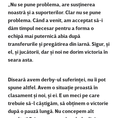
„Nu se pune problema, are susţinerea
noastră şi a suporterilor. Clar nu se pune
problema. Când a venit, am acceptat să-i
dăm timpul necesar pentru a forma o
echipă mai puternică abia după
transferurile şi pregătirea din iarnă. Sigur, şi
el, şi jucătorii, dar şi noi ne dorim victoria în
seara asta.
Diseară avem derby-
ul suferinţei, nu îi pot
spune altfel. Avem o situaţie proastă în
clasament şi noi, şi ei. E un meci pe care
trebuie să-l câştigăm, să obţinem o victorie
după o pauză lungă. Nu concepem alt