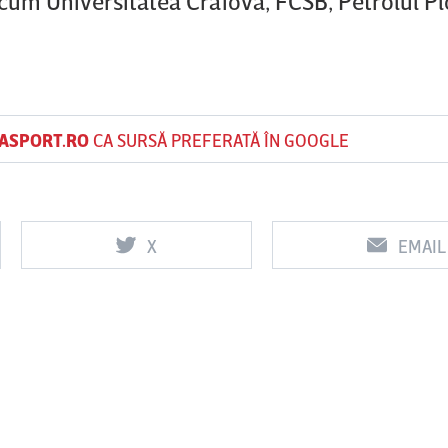
cum Universitatea Craiova, FCSB, Petrolul Plo
ASPORT.RO
CA SURSĂ PREFERATĂ ÎN GOOGLE
X
EMAIL