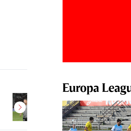
Europa Leag
Antonio Folha a fost demis de la
CFR Cluj! Alţi 3 jucători sunt OUT