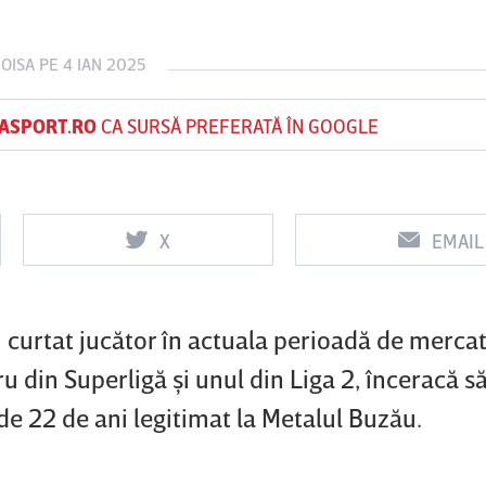
OISA
PE 4 IAN 2025
Vs
Vs
ASPORT.RO
CA SURSĂ PREFERATĂ ÎN GOOGLE
f
FCSB
UTA Arad
Rapid
0
0
X
EMAIL
i curtat jucător în actuala perioadă de merca
ru din Superligă şi unul din Liga 2, înceracă s
de 22 de ani legitimat la Metalul Buzău.