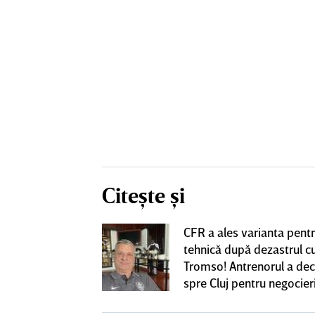
Citește și
CFR a ales varianta pent
eacţie după ce
tehnică după dezastrul c
ă revină la CFR
Tromso! Antrenorul a dec
spre Cluj pentru negocieri
cu Varga