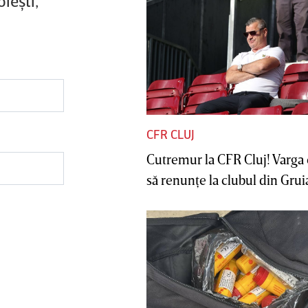
ieşti,
CFR CLUJ
Cutremur la CFR Cluj! Varga 
să renunţe la clubul din Gruia 