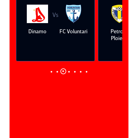
Vs
V
eda
Dinamo
FC Voluntari
Petrolul
Ploieşti