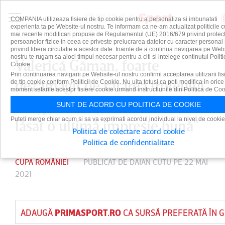
COMPANIA utilizeaza fisiere de tip cookie pentru a personaliza si imbunatati
experienta ta pe Website-ul nostru. Te informam ca ne-am actualizat politicile c
mai recente modificari propuse de Regulamentul (UE) 2016/679 privind protect
persoanelor fizice in ceea ce priveste prelucrarea datelor cu caracter personal 
privind libera circulatie a acestor date. Inainte de a continua navigarea pe Web
nostru te rugam sa aloci timpul necesar pentru a citi si intelege continutul Politi
Valerică Găman, foarte
Cookie.
Prin continuarea navigarii pe Website-ul nostru confirmi acceptarea utilizarii fis
dezamăgit de ratarea trofeului.
de tip cookie conform Politicii de Cookie. Nu uita totusi ca poti modifica in orice
moment setarile acestor fisiere cookie urmand instructiunile din Politica de Coo
”Ne pare rău, dar cred că am
SUNT DE ACORD CU POLITICA DE COOKIE
Puteti merge chiar acum si sa va exprimati acordul individual la nivel de cookie
lăsat o ultimă impresie bună”
Politica de colectare acord cookie
Politica de confidentialitate
CUPA ROMÂNIEI
PUBLICAT DE
DAIAN CUTU
PE 22 MAI
2021
ADAUGĂ
PRIMASPORT.RO
CA SURSĂ PREFERATĂ ÎN 