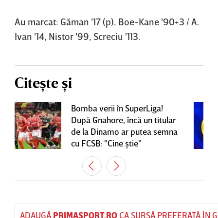
Au marcat: Găman '17 (p), Boe-Kane '90+3 / A.
Ivan '14, Nistor '99, Screciu '113.
Citește și
Bomba verii în SuperLiga!
După Gnahore, încă un titular
de la Dinamo ar putea semna
cu FCSB: "Cine ştie"
ADAUGĂ
PRIMASPORT.RO
CA SURSĂ PREFERATĂ ÎN 