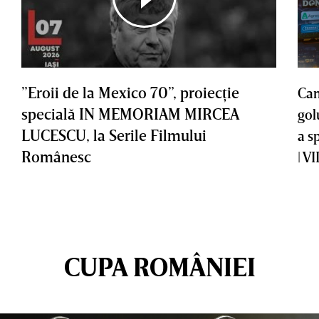
”Eroii de la Mexico 70”, proiecţie
Cam
specială IN MEMORIAM MIRCEA
gol
LUCESCU, la Serile Filmului
a s
Românesc
| V
CUPA ROMÂNIEI