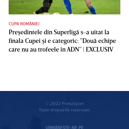
CUPA ROMÂNIEI
Preşedintele din Superligă s-a uitat la
finala Cupei şi e categoric: "Două echipe
care nu au trofeele în ADN" | EXCLUSIV
© 2022 PrimaSport
Toate drepturile rezervate.
URMĂREȘTE-NE PE