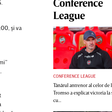
Conference
5.
League
00, şi va
imi”
.
CONFERENCE LEAGUE
Tânărul antrenor al celor de 
Tromso a explicat victoria la
t
cu...
a