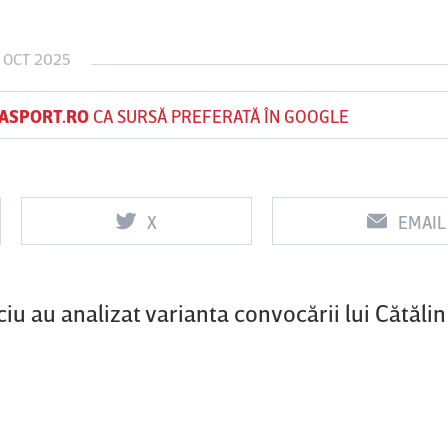
 OCT 2025
Vs
Vs
ASPORT.RO
CA SURSĂ PREFERATĂ ÎN GOOGLE
f
FCSB
UTA Arad
Rapid
0
0
X
EMAIL
u au analizat varianta convocării lui Cătălin 