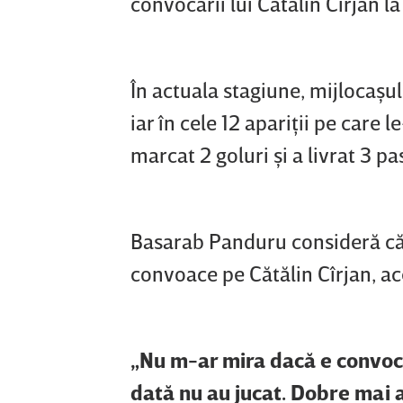
convocării lui Cătălin Cîrjan l
În actuala stagiune, mijlocaşul
iar în cele 12 apariţii pe care l
marcat 2 goluri şi a livrat 3 pa
Basarab Panduru consideră că, 
convoace pe Cătălin Cîrjan, ace
„Nu m-ar mira dacă e convoca
dată nu au jucat. Dobre mai a