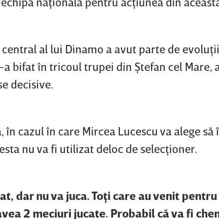
a echipa naţională pentru acţiunea din aceast
 central al lui Dinamo a avut parte de evoluţii
e-a bifat în tricoul trupei din Ştefan cel Mare, 
se decisive.
în cazul în care Mircea Lucescu va alege să î
sta nu va fi utilizat deloc de selecţioner.
t, dar nu va juca. Toţi care au venit pentr
vea 2 meciuri jucate. Probabil că va fi che