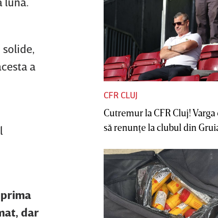
ă lună.
 solide,
acesta a
CFR CLUJ
Cutremur la CFR Cluj! Varga 
să renunţe la clubul din Gruia 
l
u prima
mat, dar