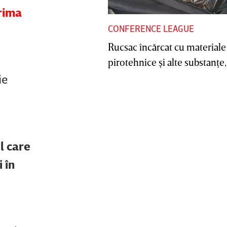
rima
CONFERENCE LEAGUE
Rucsac încărcat cu materiale
pirotehnice şi alte substanţe, 
ie
l care
i în