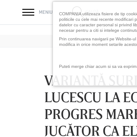
CAUTĂ
MENIU
COMPANIA utilizeaza fisiere de tip cooki
politicile cu cele mai recente modificar
datelor cu caracter personal si privind l
necesar pentru a citi si intelege continutu
Prin continuarea navigarii pe Website-ul n
modifica in orice moment setarile acestor
Puteti merge chiar acum si sa va exprimat
VARIANTĂ SUR
LUCESCU LA EC
PROGRES MARE
JUCĂTOR CA EL
LUNI 10 AUG, 18:30
LUNI 10 AUG, 21:3