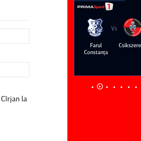
Vs
Vs
Farul
Csikszereda
Dinamo
FC Volunt
Constanţa
Cîrjan la