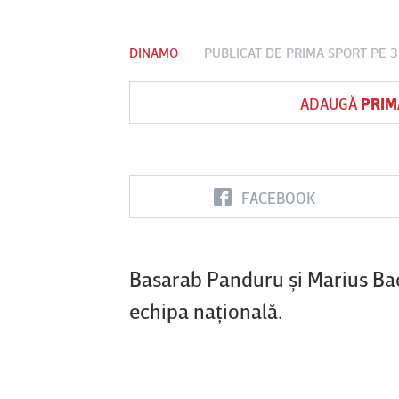
DINAMO
PUBLICAT DE
PRIMA SPORT
PE 3
Vs
ADAUGĂ
PRIM
FC Botoşani
Corvinul
Sepsi OSK S
Hunedoara
Gheorghe
FACEBOOK
Basarab Panduru şi Marius Baci
echipa naţională.