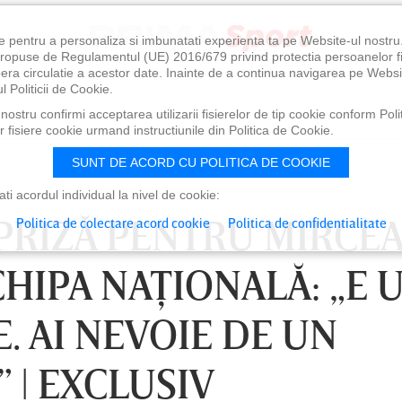
e pentru a personaliza si imbunatati experienta ta pe Website-ul nostr
i propuse de Regulamentul (UE) 2016/679 privind protectia persoanelor f
ibera circulatie a acestor date. Inainte de a continua navigarea pe Websi
l Politicii de Cookie.
ostru confirmi acceptarea utilizarii fisierelor de tip cookie conform Polit
 fisiere cookie urmand instructiunile din Politica de Cookie.
SUNT DE ACORD CU POLITICA DE COOKIE
i acordul individual la nivel de cookie:
PRIZĂ PENTRU MIRCE
Politica de colectare acord cookie
Politica de confidentialitate
HIPA NAŢIONALĂ: „E 
. AI NEVOIE DE UN
” | EXCLUSIV
0
VINERI 07 AUG, 21:00
SÂ