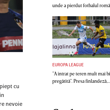
unde a pierdut fotbalul român
EUROPA LEAGUE
”A intrat pe teren mult mai b
pregătită”. Presa finlandeză,..
piept cu
in
re nevoie