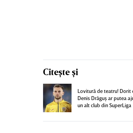
Citește și
ta pentru banca
Lovitură de teatru! Dorit
strul cu
Denis Drăguş ar putea aj
l a decolat
un alt club din SuperLiga
gocierile finale